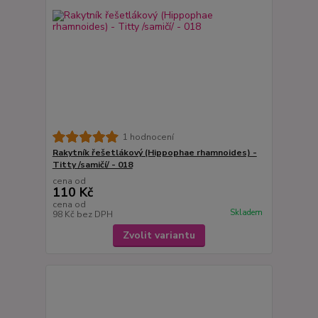
1 hodnocení
Rakytník řešetlákový (Hippophae rhamnoides) -
Titty /samičí/ - 018
cena od
110 Kč
cena od
Skladem
98 Kč
bez DPH
Zvolit variantu