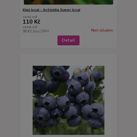
Kiwi Issai - Actinidia Super Issai
cena od
110 Kč
cena od
Není skladem
98 Kč
bez DPH
Detail