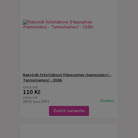
Rakytník řešetlákový (Hippophae rhamnoides) -
Tarmo/samec/ - 018A
cena od
110 Kč
cena od
Skladem
98 Kč
bez DPH
Zvolit variantu