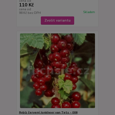
cena od
110 Kč
cena od
Skladem
98 Kč
bez DPH
Zvolit variantu
Rybíz červený Jonkheer van Tets - 006