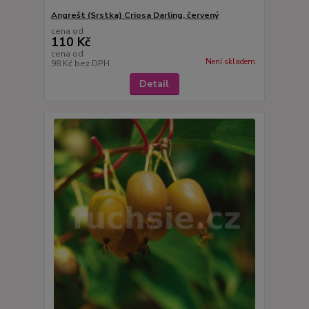
Angrešt (Srstka) Criosa Darling, červený
cena od
110 Kč
cena od
Není skladem
98 Kč
bez DPH
Detail