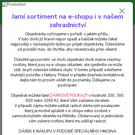
Minimální hodnota pro odeslání z e-shopu je 300 Kč.
V tuto chvíli již hlavní nápor objednávek opadl a balíček můžete čekat
Jarní sortiment na e-shopu i v našem
nejpozději v následujícím týdnu po přijetí objednávky. Objednávky
vyřizujeme v pořadí, v jakém přišly...
zahradnictví
0
ks
CZK
+420 602 223 614
Objednávky vyřizujeme v pořadí, v jakém přišly...
za
0 Kč
V tuto chvíli již hlavní nápor opadl a balíček můžete čekat
nejpozději v následujícím týdnu po přijetí objednávky. Odesíláme
od pondělí max. do čtvrtka, aby necestovaly přes víkend.
Menu
Důležité upozornění: ve chvíli objednání chvíli máme všechny
rostliny, které jsou na e-shopu skladem, ale ojediněle se může
stát, že při odeslání některá chybí. V tomto případě odečteme
Hledat
chybějící položku z faktury. Pokud si přejete dopředu kontaktovat,
dejte nám to prosím vědět do poznámky. Děkujeme za
pochopení.
Úvod
Drobné ovoce
Objednat můžete také
DÁRKOVÉ POUKAZY
v hodnotě 200, 300,
Drobné ovoce
500 nebo 1000 Kč, které Vám zašleme obratem
V případě zájmu můžete udělat radost dárkovým poukazem,
který je možné uplatnit v e-shopu nebo osobně v
Upřesnit parametry
samoobslužném skleníku na Mělníku. Obdarovaný si jednoduše
sám vybere rostliny, které mu udělají radost.
DÁREK K NÁKUPU V PODOBĚ SPECIÁLNÍHO HNOJIVA
Nejnovější
Nejlevnější
Nejdražší