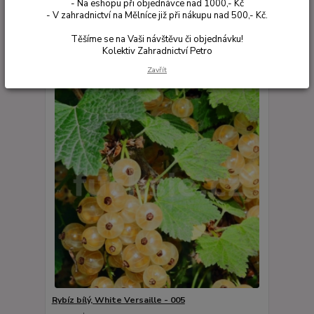
- Na eshopu při objednávce nad 1000,- Kč
- V zahradnictví na Mělníce již při nákupu nad 500,- Kč.
Zobrazuji 1-20 z 20
Těšíme se na Vaši návštěvu či objednávku!
Kolektiv Zahradnictví Petro
strana
z 1
Zavřít
Rybíz bílý, White Versaille - 005