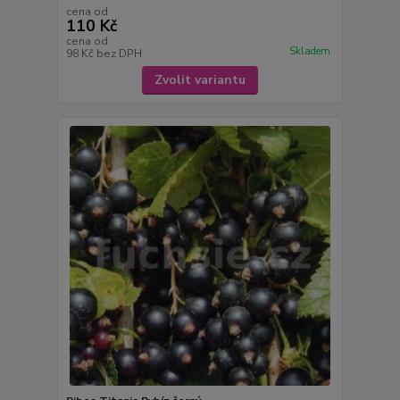
cena od
110 Kč
cena od
Skladem
98 Kč
bez DPH
Zvolit variantu