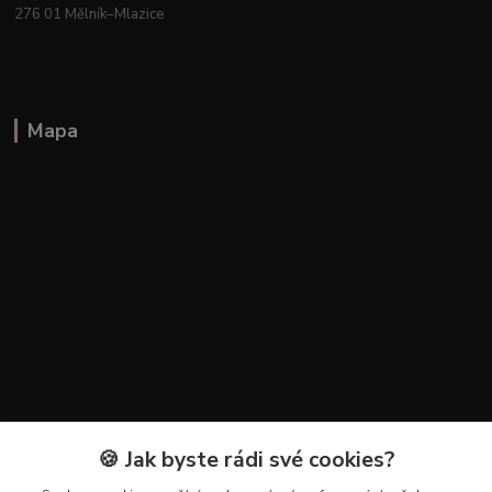
276 01 Mělník–Mlazice
Mapa
🍪 Jak byste rádi své cookies?
Kontakty