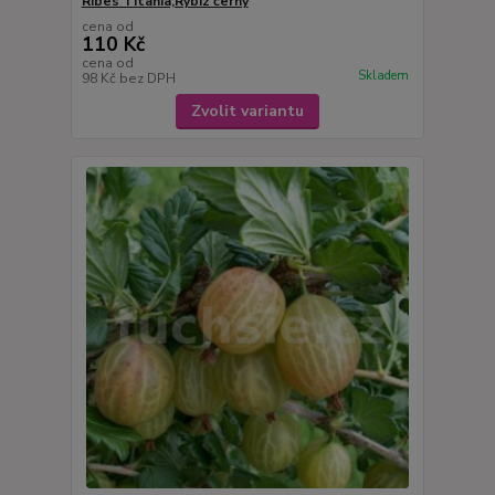
Ribes Titania,Rybíz černý
cena od
110 Kč
cena od
Skladem
98 Kč
bez DPH
Zvolit variantu