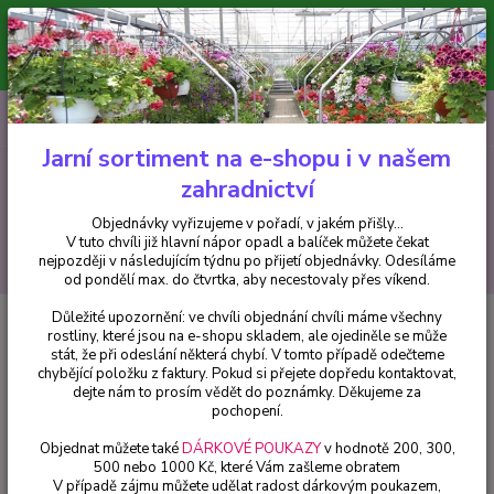
Minimální hodnota pro odeslání z e-shopu je 300 Kč.
V tuto chvíli již hlavní nápor objednávek opadl a balíček můžete čekat
nejpozději v následujícím týdnu po přijetí objednávky. Objednávky
vyřizujeme v pořadí, v jakém přišly...
0
ks
CZK
+420 602 223 614
za
0 Kč
Jarní sortiment na e-shopu i v našem
zahradnictví
Menu
Objednávky vyřizujeme v pořadí, v jakém přišly...
V tuto chvíli již hlavní nápor opadl a balíček můžete čekat
Hledat
nejpozději v následujícím týdnu po přijetí objednávky. Odesíláme
od pondělí max. do čtvrtka, aby necestovaly přes víkend.
Důležité upozornění: ve chvíli objednání chvíli máme všechny
Úvod
Ochrana osobních údajů e-shopu Fuchsie.cz
rostliny, které jsou na e-shopu skladem, ale ojediněle se může
stát, že při odeslání některá chybí. V tomto případě odečteme
Ochrana osobních údajů e-shopu
chybějící položku z faktury. Pokud si přejete dopředu kontaktovat,
dejte nám to prosím vědět do poznámky. Děkujeme za
Fuchsie.cz
pochopení.
Objednat můžete také
DÁRKOVÉ POUKAZY
v hodnotě 200, 300,
Společnost Tomáš Petro, se sídlem Na staré cestě 3741,
500 nebo 1000 Kč, které Vám zašleme obratem
Mělník, IČ 49914243, (dále jen
„prodávající“
nebo
V případě zájmu můžete udělat radost dárkovým poukazem,