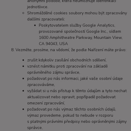
anonymní podobě, která neumožňuje identifikaci
jednotlivce.
Shromážděné cookies soubory mohou být zpracovány
dalšími zpracovateli:
Poskytovatelem služby Google Analytics,
provozované společností Google Inc., sídlem
1600 Amphitheatre Parkway, Mountain View,
CA 94043, USA
Vezměte, prosíme, na vědomí, že podle Nařízení máte právo:
zrušit kdykoliv zasílání obchodních sdělení,
vznést námitku proti zpracování na základě
oprávněného zájmu správce,
požadovat po nás informaci, jaké vaše osobní údaje
zpracováváme,
vyžádat si u nás přístup k těmto údajům a tyto nechat
aktualizovat nebo opravit, popřípadě požadovat
omezení zpracování,
požadovat po nás výmaz těchto osobních údajů,
výmaz provedeme, pokud to nebude v rozporu
s platnými právními předpisy nebo oprávněnými zájmy
správce,