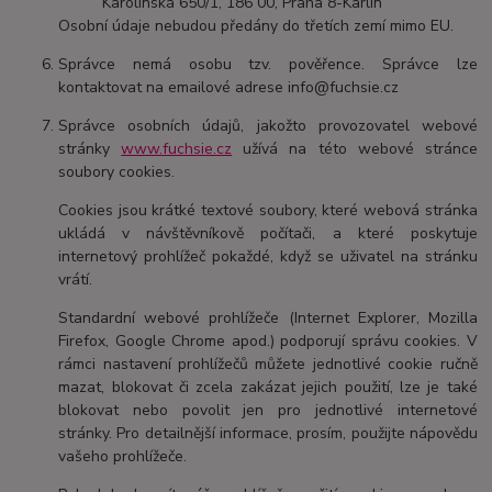
Karolinská 650/1, 186 00, Praha 8-Karlín
Osobní údaje nebudou předány do třetích zemí mimo EU.
Správce nemá osobu tzv. pověřence. Správce lze
kontaktovat na emailové adrese info@fuchsie.cz
Správce osobních údajů, jakožto provozovatel webové
stránky
www.fuchsie.cz
užívá na této webové stránce
soubory cookies.
Cookies jsou krátké textové soubory, které webová stránka
ukládá v návštěvníkově počítači, a které poskytuje
internetový prohlížeč pokaždé, když se uživatel na stránku
vrátí.
Standardní webové prohlížeče (Internet Explorer, Mozilla
Firefox, Google Chrome apod.) podporují správu cookies. V
rámci nastavení prohlížečů můžete jednotlivé cookie ručně
mazat, blokovat či zcela zakázat jejich použití, lze je také
blokovat nebo povolit jen pro jednotlivé internetové
stránky. Pro detailnější informace, prosím, použijte nápovědu
vašeho prohlížeče.