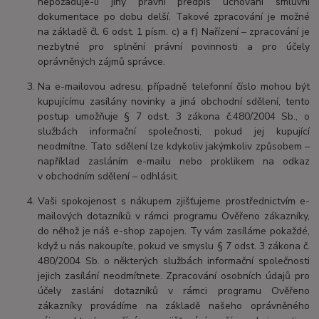
nepožaduje-li jiný právní předpis uchování smluvní
dokumentace po dobu delší. Takové zpracování je možné
na základě čl. 6 odst. 1 písm. c) a f) Nařízení – zpracování je
nezbytné pro splnění právní povinnosti a pro účely
oprávněných zájmů správce.
Na e-mailovou adresu, případně telefonní číslo mohou být
kupujícímu zasílány novinky a jiná obchodní sdělení, tento
postup umožňuje § 7 odst. 3 zákona č.480/2004 Sb., o
službách informační společnosti, pokud jej kupující
neodmítne. Tato sdělení lze kdykoliv jakýmkoliv způsobem –
například zasláním e-mailu nebo proklikem na odkaz
v obchodním sdělení – odhlásit.
Vaši spokojenost s nákupem zjišťujeme prostřednictvím e-
mailových dotazníků v rámci programu Ověřeno zákazníky,
do něhož je náš e-shop zapojen. Ty vám zasíláme pokaždé,
když u nás nakoupíte, pokud ve smyslu § 7 odst. 3 zákona č.
480/2004 Sb. o některých službách informační společnosti
jejich zasílání neodmítnete. Zpracování osobních údajů pro
účely zaslání dotazníků v rámci programu Ověřeno
zákazníky provádíme na základě našeho oprávněného