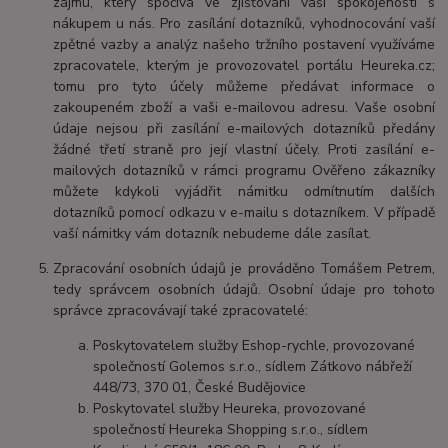
zájmu, který spočívá ve zjišťování vaší spokojenosti s
nákupem u nás. Pro zasílání dotazníků, vyhodnocování vaší
zpětné vazby a analýz našeho tržního postavení využíváme
zpracovatele, kterým je provozovatel portálu Heureka.cz;
tomu pro tyto účely můžeme předávat informace o
zakoupeném zboží a vaši e-mailovou adresu. Vaše osobní
údaje nejsou při zasílání e-mailových dotazníků předány
žádné třetí straně pro její vlastní účely. Proti zasílání e-
mailových dotazníků v rámci programu Ověřeno zákazníky
můžete kdykoli vyjádřit námitku odmítnutím dalších
dotazníků pomocí odkazu v e-mailu s dotazníkem. V případě
vaší námitky vám dotazník nebudeme dále zasílat.
Zpracování osobních údajů je prováděno Tomášem Petrem,
tedy správcem osobních údajů. Osobní údaje pro tohoto
správce zpracovávají také zpracovatelé:
Poskytovatelem služby Eshop-rychle, provozované
společností Golemos s.r.o., sídlem Zátkovo nábřeží
448/73, 370 01, České Budějovice
Poskytovatel služby Heureka, provozované
společností Heureka Shopping s.r.o., sídlem