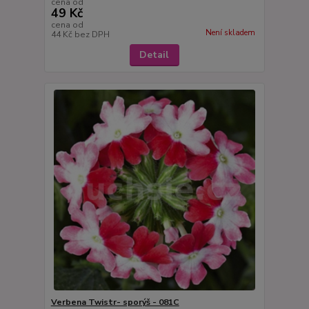
cena od
49 Kč
cena od
Není skladem
44 Kč
bez DPH
Detail
Verbena Twistr- sporýš - 081C