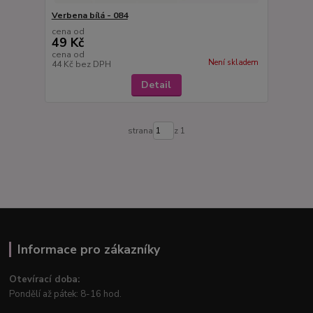
Verbena bílá - 084
cena od
49 Kč
cena od
Není skladem
44 Kč
bez DPH
Detail
strana
z 1
Informace pro zákazníky
Otevírací doba:
Pondělí až pátek: 8-16 hod.