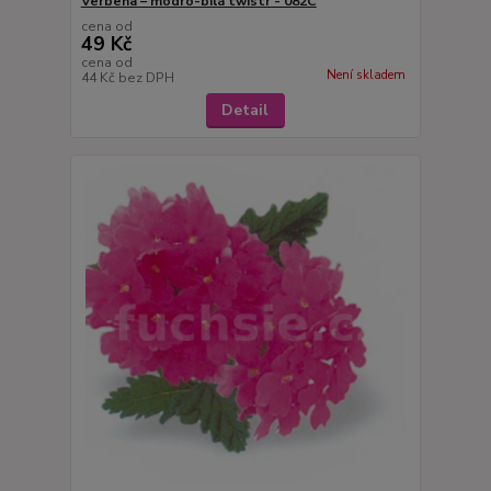
Verbena – modro-bílá twistr - 082C
cena od
49 Kč
cena od
Není skladem
44 Kč
bez DPH
Detail