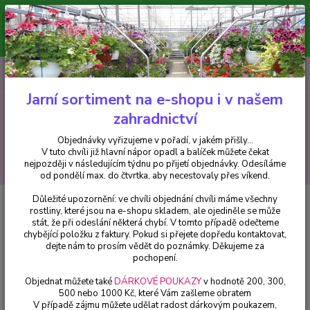
Minimální hodnota pro odeslání z e-shopu je 300 Kč.
V tuto chvíli již hlavní nápor objednávek opadl a balíček můžete čekat
nejpozději v následujícím týdnu po přijetí objednávky. Objednávky
vyřizujeme v pořadí, v jakém přišly...
0
ks
CZK
+420 602 223 614
za
0 Kč
Jarní sortiment na e-shopu i v našem
zahradnictví
Menu
Objednávky vyřizujeme v pořadí, v jakém přišly...
V tuto chvíli již hlavní nápor opadl a balíček můžete čekat
Hledat
nejpozději v následujícím týdnu po přijetí objednávky. Odesíláme
od pondělí max. do čtvrtka, aby necestovaly přes víkend.
Důležité upozornění: ve chvíli objednání chvíli máme všechny
Úvod
Balkónové rostliny
Verbeny
rostliny, které jsou na e-shopu skladem, ale ojediněle se může
stát, že při odeslání některá chybí. V tomto případě odečteme
Verbeny
chybějící položku z faktury. Pokud si přejete dopředu kontaktovat,
dejte nám to prosím vědět do poznámky. Děkujeme za
pochopení.
Upřesnit parametry
Objednat můžete také
DÁRKOVÉ POUKAZY
v hodnotě 200, 300,
500 nebo 1000 Kč, které Vám zašleme obratem
V případě zájmu můžete udělat radost dárkovým poukazem,
Nejnovější
Nejlevnější
Nejdražší