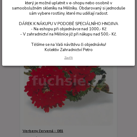
který je možné uplatnit v e-shopu nebo osobně v
samoobslužném skleníku na Mělníku. Obdarovaný si jednoduše
Zobrazuji 1-5 z 5
sám vybere rostliny, které mu udělají radost.
DÁREK K NÁKUPU V PODOBĚ SPECIÁLNÍHO HNOJIVA
strana
z 1
- Na eshopu při objednávce nad 1000,- Kč
- V zahradnictví na Mělníce již při nákupu nad 500,- Kč.
Těšíme se na Vaši návštěvu či objednávku!
Kolektiv Zahradnictví Petro
Zavřít
Verbeny červená - 081