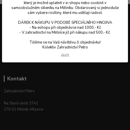
který je možné uplatnit v e-shopu nebo osobně v
samoobslužném skleníku na Mělníku. Obdarovaný si jednoduše
sám vybere rostliny, které mu udělají radost.
Informace pro zákazníky
DÁREK K NÁKUPU V PODOBĚ SPECIÁLNÍHO HNOJIVA
- Na eshopu při objednávce nad 1000,- Kč
- V zahradnictví na Mělníce již při nákupu nad 500,- Kč.
Otevírací doba:
Pondělí až pátek: 8-16 hod.
Těšíme se na Vaši návštěvu či objednávku!
Kolektiv Zahradnictví Petro
Obchodní podmínky
Zavřít
Online odstoupení od kupní smlouvy
Kontakt
Zahradnictví Petro
Na Staré cestě 3741
276 01 Mělník–Mlazice