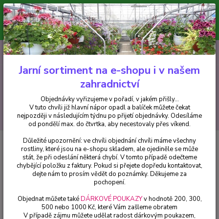
Minimální hodnota pro odeslání z e-shopu je 300 Kč.
V tuto chvíli již hlavní nápor objednávek opadl a balíček můžete čekat
nejpozději v následujícím týdnu po přijetí objednávky. Objednávky
vyřizujeme v pořadí, v jakém přišly...
0
ks
CZK
+420 602 223 614
za
0 Kč
Jarní sortiment na e-shopu i v našem
zahradnictví
Menu
Objednávky vyřizujeme v pořadí, v jakém přišly...
V tuto chvíli již hlavní nápor opadl a balíček můžete čekat
Hledat
nejpozději v následujícím týdnu po přijetí objednávky. Odesíláme
od pondělí max. do čtvrtka, aby necestovaly přes víkend.
Důležité upozornění: ve chvíli objednání chvíli máme všechny
Úvod
Balkónové rostliny
Převislé hvozdíky
rostliny, které jsou na e-shopu skladem, ale ojediněle se může
stát, že při odeslání některá chybí. V tomto případě odečteme
Převislé hvozdíky
chybějící položku z faktury. Pokud si přejete dopředu kontaktovat,
dejte nám to prosím vědět do poznámky. Děkujeme za
pochopení.
V této kategorii nebylo nalezeno žádné zboží.
Objednat můžete také
DÁRKOVÉ POUKAZY
v hodnotě 200, 300,
500 nebo 1000 Kč, které Vám zašleme obratem
V případě zájmu můžete udělat radost dárkovým poukazem,