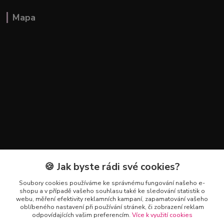
Mapa
🍪 Jak byste rádi své cookies?
Kontakty
Soubory cookies používáme ke správnému fungování našeho e-
+420 602 223 614
shopu a v případě vašeho souhlasu také ke sledování statistik o
webu, měření efektivity reklamních kampaní, zapamatování vašeho
oblíbeného nastavení při používání stránek, či zobrazení reklam
info@zahradnictvipetro.cz
odpovídajících vašim preferencím.
Více k využití cookies