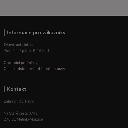
Informace pro zákazníky
Otevírací doba:
Pondělí až pátek: 8-16 hod.
Obchodní podmínky
Online odstoupení od kupní smlouvy
Kontakt
Zahradnictví Petro
Na Staré cestě 3741
276 01 Mělník–Mlazice