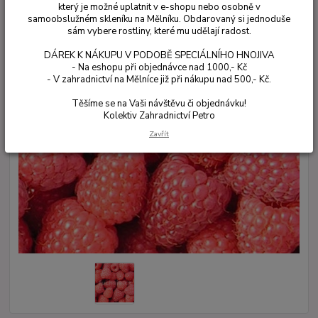
který je možné uplatnit v e-shopu nebo osobně v
samoobslužném skleníku na Mělníku. Obdarovaný si jednoduše
sám vybere rostliny, které mu udělají radost.
DÁREK K NÁKUPU V PODOBĚ SPECIÁLNÍHO HNOJIVA
- Na eshopu při objednávce nad 1000,- Kč
- V zahradnictví na Mělníce již při nákupu nad 500,- Kč.
Těšíme se na Vaši návštěvu či objednávku!
Kolektiv Zahradnictví Petro
Zavřít