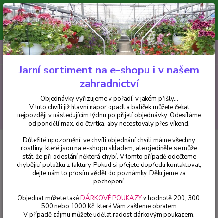
Minimální hodnota pro odeslání z e-shopu je 300 Kč.
V tuto chvíli již hlavní nápor objednávek opadl a balíček můžete čekat
nejpozději v následujícím týdnu po přijetí objednávky. Objednávky
vyřizujeme v pořadí, v jakém přišly...
0
ks
CZK
+420 602 223 614
za
0 Kč
Jarní sortiment na e-shopu i v našem
zahradnictví
Menu
Objednávky vyřizujeme v pořadí, v jakém přišly...
V tuto chvíli již hlavní nápor opadl a balíček můžete čekat
Hledat
nejpozději v následujícím týdnu po přijetí objednávky. Odesíláme
od pondělí max. do čtvrtka, aby necestovaly přes víkend.
Důležité upozornění: ve chvíli objednání chvíli máme všechny
Úvod
Drobné ovoce
Rubus ideus Bohéme (Malina červená)
rostliny, které jsou na e-shopu skladem, ale ojediněle se může
stát, že při odeslání některá chybí. V tomto případě odečteme
Rubus ideus Bohéme (Malina
chybějící položku z faktury. Pokud si přejete dopředu kontaktovat,
červená)
dejte nám to prosím vědět do poznámky. Děkujeme za
pochopení.
Objednat můžete také
DÁRKOVÉ POUKAZY
v hodnotě 200, 300,
500 nebo 1000 Kč, které Vám zašleme obratem
V případě zájmu můžete udělat radost dárkovým poukazem,