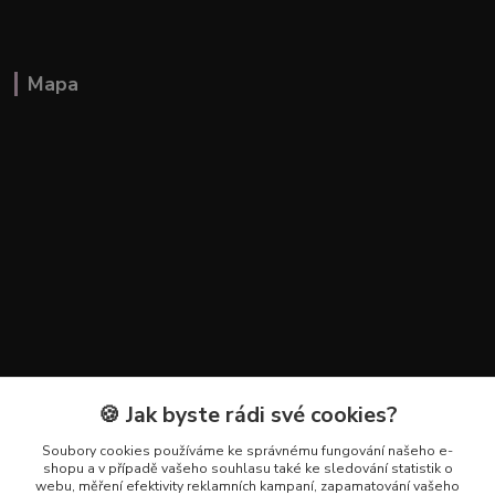
Mapa
🍪 Jak byste rádi své cookies?
Kontakty
Soubory cookies používáme ke správnému fungování našeho e-
+420 602 223 614
shopu a v případě vašeho souhlasu také ke sledování statistik o
webu, měření efektivity reklamních kampaní, zapamatování vašeho