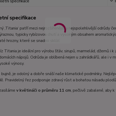
etní specifikace
tní specifikace
ný ‚Titania‘ patří mezi nejrozšířenější a nejspolehlivější odrůdy 
ýraznou, typicky rybízovou chutí a vysokým obsahem aromatickýc
até hrozny, které se snadno sklízí.
íz Titania je ideální pro výrobu šťáv, sirupů, marmelád, džemů i k
domácích nápojů. Odrůda je oblíbená nejen u zahrádkářů, ale i v
ysoké výnosy.
 bujně, je odolný a dobře snáší naše klimatické podmínky. Nejlé
ě. Pravidelný řez podporuje zdravý růst a bohatou násadu plodů
 zasíláme
v květináči o průměru 11 cm
, pečlivě zabalené, aby k