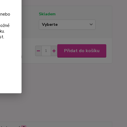
 nebo
tupnost
Skladem
ianta
možné
ku.
st.
na od
Přidat do košíku
0 Kč
98 Kč
bez DPH
roduktu:
007