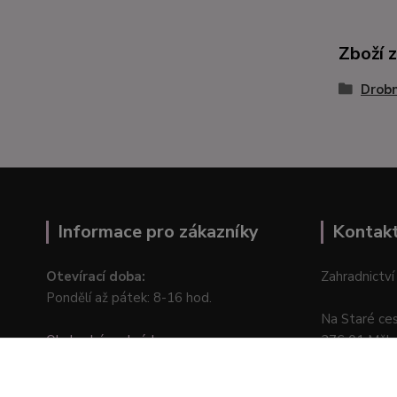
Zboží 
Drob
Informace pro zákazníky
Kontak
Otevírací doba:
Zahradnictví
Pondělí až pátek: 8-16 hod.
Na Staré ce
Obchodní podmínky
276 01 Měln
Online odstoupení od kupní smlouvy