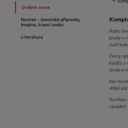
Kompl
Drobné ovoce
Komple
Neotex - chemické přípravky,
hnojiva, travní směsi
Rybíz čer
Literatura
plody s v
tvoří boh
Černý ryb
koláčů a 
úrodu a v
Keř roste
vlhké půd
Rostliny
výsadbě.