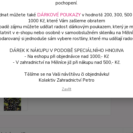
pochopení.
dnat můžete také
DÁRKOVÉ POUKAZY
v hodnotě 200, 300, 500
Dos
1000 Kč, které Vám zašleme obratem
Var
ípadě zájmu můžete udělat radost dárkovým poukazem, který je 
latnit v e-shopu nebo osobně v samoobslužném skleníku na Mělní
darovaný si jednoduše sám vybere rostliny, které mu udělají rado
ce
DÁREK K NÁKUPU V PODOBĚ SPECIÁLNÍHO HNOJIVA
11
- Na eshopu při objednávce nad 1000,- Kč
od
- V zahradnictví na Mělníce již při nákupu nad 500,- Kč.
Těšíme se na Vaši návštěvu či objednávku!
Číslo p
Kolektiv Zahradnictví Petro
Zavřít