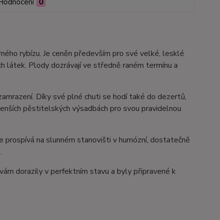
Hodnocení
0
černého rybízu. Je ceněn především pro své velké, lesklé
h látek. Plody dozrávají ve středně raném termínu a
 zamrazení. Díky své plné chuti se hodí také do dezertů,
 menších pěstitelských výsadbách pro svou pravidelnou
pe prospívá na slunném stanovišti v humózní, dostatečně
.
 vám dorazily v perfektním stavu a byly připravené k