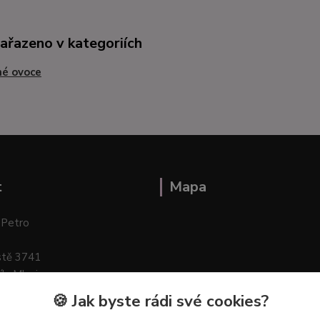
zařazeno v kategoriích
né ovoce
t
Mapa
 Petro
stě 3741
ík–Mlazice
🍪 Jak byste rádi své cookies?