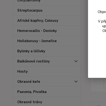
Chryzantémy
Streptocarpus
Obje
Africké kopřivy, Coleusy
V př
up
Ob
Hemerocallis - Denivky
Helleborusy - čemeřice
Bylinky a léčivky
Balkónové rostliny
Hosty
Okrasné keře
Paeonia, Pivoňka
Okrasné trávy