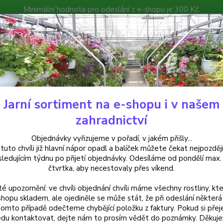
Minimální hodnota pro odeslání z e-shopu je 300 Kč.
íček můžete čekat nejpozději v následujícím týdnu po přijetí objedná
atalog
Poradna
Kontakty
Nevíte
Hledat
+420
Jarní sortiment na e-shopu i v našem
robné ovoce
Ribes Titania,Rybíz černý
zahradnictví
s Titania,Rybíz černý
Objednávky vyřizujeme v pořadí, v jakém přišly...
 tuto chvíli již hlavní nápor opadl a balíček můžete čekat nejpozději
sledujícím týdnu po přijetí objednávky. Odesíláme od pondělí max.
čtvrtka, aby necestovaly přes víkend.
Rybíz 
té upozornění: ve chvíli objednání chvíli máme všechny rostliny, kte
velkým
shopu skladem, ale ojediněle se může stát, že při odeslání některá 
výrazn
tomto případě odečteme chybějící položku z faktury. Pokud si přej
zpraco
du kontaktovat, dejte nám to prosím vědět do poznámky. Děkuj