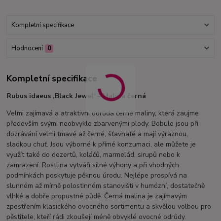
Kompletní specifikace
Hodnocení
0
Kompletní specifikace
Rubus idaeus ‚Black Jewel‘ – Malina černá
Velmi zajímavá a atraktivní odrůda černé maliny, která zaujme
především svými neobvykle zbarvenými plody. Bobule jsou při
dozrávání velmi tmavé až černé, šťavnaté a mají výraznou,
sladkou chuť. Jsou výborné k přímé konzumaci, ale můžete je
využít také do dezertů, koláčů, marmelád, sirupů nebo k
zamrazení. Rostlina vytváří silné výhony a při vhodných
podmínkách poskytuje pěknou úrodu. Nejlépe prospívá na
slunném až mírně polostinném stanovišti v humózní, dostatečně
vlhké a dobře propustné půdě. Černá malina je zajímavým
zpestřením klasického ovocného sortimentu a skvělou volbou pro
pěstitele, kteří rádi zkoušejí méně obvyklé ovocné odrůdy.