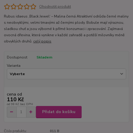
Ohodnotit produkt
Rubus idaeus ‚Black Jewel‘ – Malina černá Atraktivní odrůda černé maliny
s neobvyklými, velmi tmavými až černými plody. Bobule mají výraznou,
sladkou chuť a jsou výborné k přímé konzumaci i zpracování. Zajímavá
ovocná dřevina, která vynikne v každé zahradě a potěší milovníky méně
obvyklých druhů.
celý popis
Dostupnost
Skladem
Varianta
cena od
110 Kč
od
98 Kč
bez DPH
Přidat do košíku
Číslo produktu:
011 B