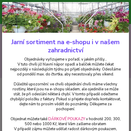
Minimální hodnota pro odeslání z e-shopu je 300 Kč.
V tuto chvíli již hlavní nápor objednávek opadl a balíček můžete čekat
nejpozději v následujícím týdnu po přijetí objednávky. Objednávky
vyřizujeme v pořadí, v jakém přišly...
0
ks
CZK
+420 602 223 614
za
0 Kč
Jarní sortiment na e-shopu i v našem
zahradnictví
Menu
Objednávky vyřizujeme v pořadí, v jakém přišly...
V tuto chvíli již hlavní nápor opadl a balíček můžete čekat
Hledat
nejpozději v následujícím týdnu po přijetí objednávky. Odesíláme
od pondělí max. do čtvrtka, aby necestovaly přes víkend.
Důležité upozornění: ve chvíli objednání chvíli máme všechny
Úvod
Drobné ovoce
Rubus idaeus - Black Jewel (Malina černá) - 011B
rostliny, které jsou na e-shopu skladem, ale ojediněle se může
stát, že při odeslání některá chybí. V tomto případě odečteme
Rubus idaeus - Black Jewel
chybějící položku z faktury. Pokud si přejete dopředu kontaktovat,
(Malina černá) - 011B
dejte nám to prosím vědět do poznámky. Děkujeme za
pochopení.
Objednat můžete také
DÁRKOVÉ POUKAZY
v hodnotě 200, 300,
500 nebo 1000 Kč, které Vám zašleme obratem
V případě zájmu můžete udělat radost dárkovým poukazem,