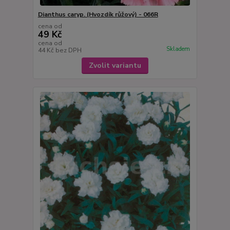
Dianthus caryp. (Hvozdík růžový) - 066R
cena od
49 Kč
cena od
Skladem
44 Kč
bez DPH
Zvolit variantu