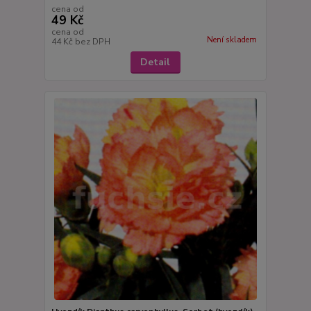
cena od
49 Kč
cena od
Není skladem
44 Kč
bez DPH
Detail