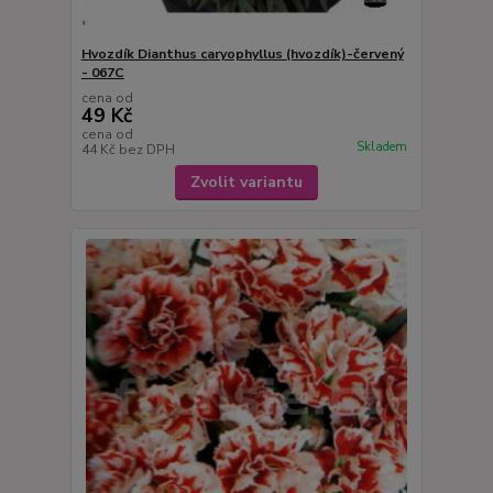
Hvozdík Dianthus caryophyllus (hvozdík)-červený
- 067C
cena od
49 Kč
cena od
Skladem
44 Kč
bez DPH
Zvolit variantu