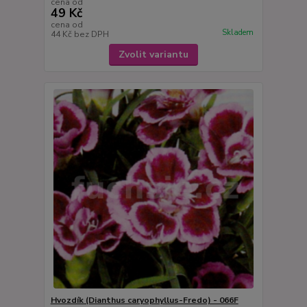
cena od
49 Kč
cena od
Skladem
44 Kč
bez DPH
Zvolit variantu
Hvozdík (Dianthus caryophyllus-Fredo) - 066F