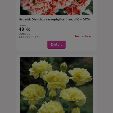
Hvozdík Dianthus caryophyllus (hvozdík) - 067M
cena od
49 Kč
cena od
Není skladem
44 Kč
bez DPH
Detail