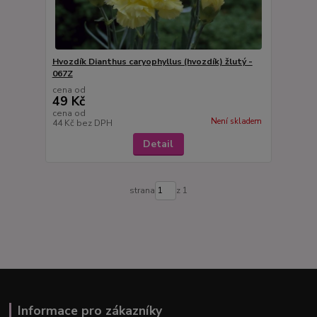
Hvozdík Dianthus caryophyllus (hvozdík) žlutý -
067Z
cena od
49 Kč
cena od
Není skladem
44 Kč
bez DPH
Detail
strana
z 1
Informace pro zákazníky