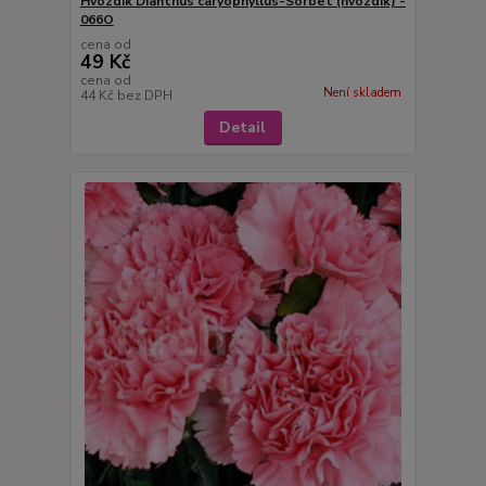
Hvozdík Dianthus caryophyllus-Sorbet (hvozdík) -
066O
cena od
49 Kč
cena od
Není skladem
44 Kč
bez DPH
Detail