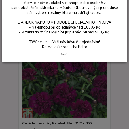
který je možné uplatnit v e-shopu nebo osobně v
samoobslužném skleníku na Mělníku. Obdarovaný si jednoduše
Zobrazuji 1-8 z 8
sám vybere rostliny, které mu udělají radost.
DÁREK K NÁKUPU V PODOBĚ SPECIÁLNÍHO HNOJIVA
strana
z 1
- Na eshopu při objednávce nad 1000,- Kč
- V zahradnictví na Mělníce již při nákupu nad 500,- Kč.
Těšíme se na Vaši návštěvu či objednávku!
Kolektiv Zahradnictví Petro
Zavřít
Převislé hvozdíky Karafiát FIALOVÝ - 066