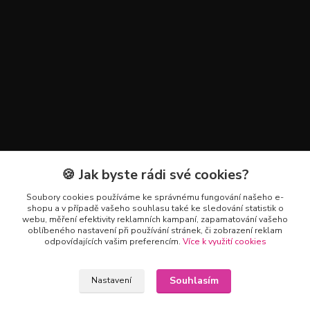
🍪 Jak byste rádi své cookies?
Kontakty
Soubory cookies používáme ke správnému fungování našeho e-
+420 602 223 614
shopu a v případě vašeho souhlasu také ke sledování statistik o
webu, měření efektivity reklamních kampaní, zapamatování vašeho
oblíbeného nastavení při používání stránek, či zobrazení reklam
info@zahradnictvipetro.cz
odpovídajících vašim preferencím.
Více k využití cookies
Souhlasím
Nastavení