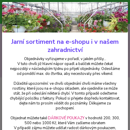
Minimální hodnota pro odeslání z e-shopu je 300 Kč.
V tuto chvíli již hlavní nápor objednávek opadl a balíček můžete čekat
nejpozději v následujícím týdnu po přijetí objednávky. Objednávky
vyřizujeme v pořadí, v jakém přišly...
0
ks
CZK
+420 602 223 614
za
0 Kč
Jarní sortiment na e-shopu i v našem
zahradnictví
Menu
Objednávky vyřizujeme v pořadí, v jakém přišly...
V tuto chvíli již hlavní nápor opadl a balíček můžete čekat
Hledat
nejpozději v následujícím týdnu po přijetí objednávky. Odesíláme
od pondělí max. do čtvrtka, aby necestovaly přes víkend.
Důležité upozornění: ve chvíli objednání chvíli máme všechny
Úvod
Balkónové rostliny
Dianthus - Hvozdíky
rostliny, které jsou na e-shopu skladem, ale ojediněle se může
stát, že při odeslání některá chybí. V tomto případě odečteme
Dianthus - Hvozdíky
chybějící položku z faktury. Pokud si přejete dopředu kontaktovat,
dejte nám to prosím vědět do poznámky. Děkujeme za
pochopení.
Upřesnit parametry
Objednat můžete také
DÁRKOVÉ POUKAZY
v hodnotě 200, 300,
500 nebo 1000 Kč, které Vám zašleme obratem
V případě zájmu můžete udělat radost dárkovým poukazem,
Nejnovější
Nejlevnější
Nejdražší