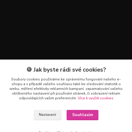
🍪 Jak byste rádi své cookies?
Kontakty
Soubory cookies používáme ke správnému fungování našeho e-
+420 602 223 614
shopu a v případě vašeho souhlasu také ke sledování statistik o
webu, měření efektivity reklamních kampaní, zapamatování vašeho
oblíbeného nastavení při používání stránek, či zobrazení reklam
info@zahradnictvipetro.cz
odpovídajících vašim preferencím.
Více k využití cookies
Souhlasím
Nastavení