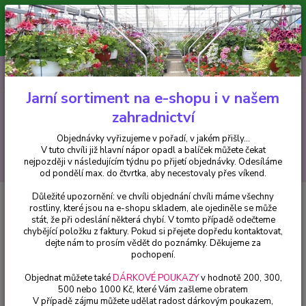
Minimální hodnota pro odeslání z e-shopu je 300 Kč.
V tuto chvíli již hlavní nápor objednávek opadl a balíček můžete čekat
nejpozději v následujícím týdnu po přijetí objednávky. Objednávky
vyřizujeme v pořadí, v jakém přišly...
0
ks
CZK
+420 602 223 614
za
0 Kč
Jarní sortiment na e-shopu i v našem
zahradnictví
Menu
Objednávky vyřizujeme v pořadí, v jakém přišly...
V tuto chvíli již hlavní nápor opadl a balíček můžete čekat
Hledat
nejpozději v následujícím týdnu po přijetí objednávky. Odesíláme
od pondělí max. do čtvrtka, aby necestovaly přes víkend.
Důležité upozornění: ve chvíli objednání chvíli máme všechny
Úvod
Drobné ovoce
Kanadské borůvky (Borůvka kan.Vaccinium) Blueroma
rostliny, které jsou na e-shopu skladem, ale ojediněle se může
stát, že při odeslání některá chybí. V tomto případě odečteme
Kanadské borůvky (Borůvka
chybějící položku z faktury. Pokud si přejete dopředu kontaktovat,
kan.Vaccinium) Blueroma
dejte nám to prosím vědět do poznámky. Děkujeme za
pochopení.
Objednat můžete také
DÁRKOVÉ POUKAZY
v hodnotě 200, 300,
500 nebo 1000 Kč, které Vám zašleme obratem
V případě zájmu můžete udělat radost dárkovým poukazem,