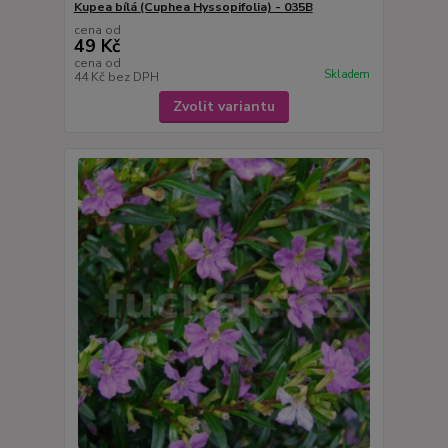
Kupea bílá (Cuphea Hyssopifolia) - 035B
cena od
49 Kč
cena od
Skladem
44 Kč
bez DPH
Zvolit variantu