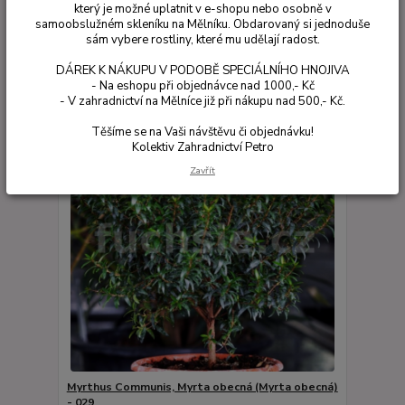
který je možné uplatnit v e-shopu nebo osobně v
samoobslužném skleníku na Mělníku. Obdarovaný si jednoduše
Zobrazuji 1-4 z 4
sám vybere rostliny, které mu udělají radost.
DÁREK K NÁKUPU V PODOBĚ SPECIÁLNÍHO HNOJIVA
strana
z 1
- Na eshopu při objednávce nad 1000,- Kč
- V zahradnictví na Mělníce již při nákupu nad 500,- Kč.
Těšíme se na Vaši návštěvu či objednávku!
Kolektiv Zahradnictví Petro
Zavřít
Myrthus Communis, Myrta obecná (Myrta obecná)
- 029