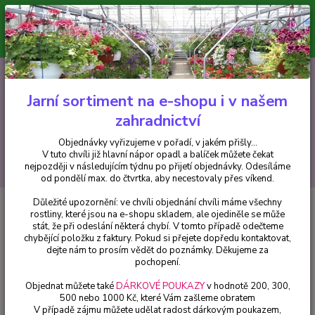
Minimální hodnota pro odeslání z e-shopu je 300 Kč.
V tuto chvíli již hlavní nápor objednávek opadl a balíček můžete čekat
nejpozději v následujícím týdnu po přijetí objednávky. Objednávky
vyřizujeme v pořadí, v jakém přišly...
0
ks
CZK
+420 602 223 614
za
0 Kč
Jarní sortiment na e-shopu i v našem
zahradnictví
Menu
Objednávky vyřizujeme v pořadí, v jakém přišly...
V tuto chvíli již hlavní nápor opadl a balíček můžete čekat
Hledat
nejpozději v následujícím týdnu po přijetí objednávky. Odesíláme
od pondělí max. do čtvrtka, aby necestovaly přes víkend.
Důležité upozornění: ve chvíli objednání chvíli máme všechny
Úvod
Balkónové rostliny
Cuphea
rostliny, které jsou na e-shopu skladem, ale ojediněle se může
stát, že při odeslání některá chybí. V tomto případě odečteme
Cuphea
chybějící položku z faktury. Pokud si přejete dopředu kontaktovat,
dejte nám to prosím vědět do poznámky. Děkujeme za
pochopení.
Upřesnit parametry
Objednat můžete také
DÁRKOVÉ POUKAZY
v hodnotě 200, 300,
500 nebo 1000 Kč, které Vám zašleme obratem
V případě zájmu můžete udělat radost dárkovým poukazem,
Nejnovější
Nejlevnější
Nejdražší