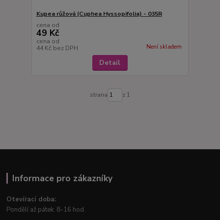
Kupea růžová (Cuphea Hyssopifolia) - 035R
cena od
49 Kč
cena od
Není skladem
44 Kč
bez DPH
Detail
strana
z 1
Informace pro zákazníky
Otevírací doba:
Pondělí až pátek: 8-16 hod.