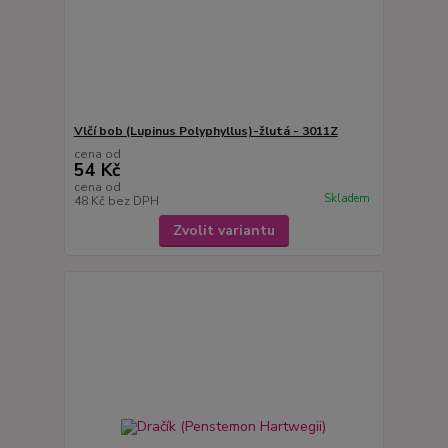
Vlčí bob (Lupinus Polyphyllus)-žlutá - 3011Z
cena od
54 Kč
cena od
Skladem
48 Kč
bez DPH
Zvolit variantu