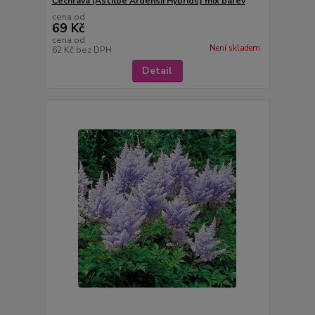
Čechrava (Astilbe Ardensii Hybrids) mix barev
cena od
69 Kč
cena od
Není skladem
62 Kč
bez DPH
Detail