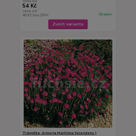
cena od
54 Kč
cena od
Skladem
48 Kč
bez DPH
Zvolit variantu
Trávnička, Armeria Maritima Splendens )