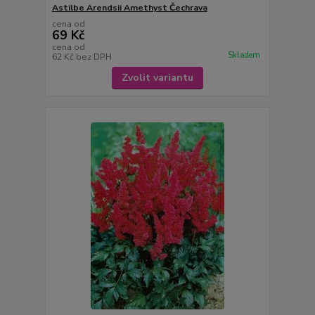
Astilbe Arendsii Amethyst Čechrava
cena od
69 Kč
cena od
Skladem
62 Kč
bez DPH
Zvolit variantu