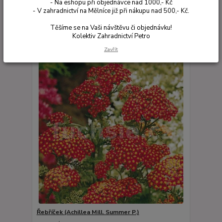
- Na eshopu při objednávce nad 1000,- Kč
- V zahradnictví na Mělníce již při nákupu nad 500,- Kč.
Zobrazuji 1-30 z 170
Těšíme se na Vaši návštěvu či objednávku!
Kolektiv Zahradnictví Petro
strana
z 6
další
Zavřít
Řebříček (Achillea Mill. Summer P.)