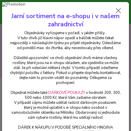
Minimální hodnota pro odeslání z e-shopu je 300 Kč.
V tuto chvíli již hlavní nápor objednávek opadl a balíček můžete čekat
Jarní sortiment na e-shopu i v našem
nejpozději v následujícím týdnu po přijetí objednávky. Objednávky
vyřizujeme v pořadí, v jakém přišly...
zahradnictví
0
ks
CZK
+420 602 223 614
Objednávky vyřizujeme v pořadí, v jakém přišly...
za
0 Kč
V tuto chvíli již hlavní nápor opadl a balíček můžete čekat
nejpozději v následujícím týdnu po přijetí objednávky. Odesíláme
od pondělí max. do čtvrtka, aby necestovaly přes víkend.
Menu
Důležité upozornění: ve chvíli objednání chvíli máme všechny
rostliny, které jsou na e-shopu skladem, ale ojediněle se může
stát, že při odeslání některá chybí. V tomto případě odečteme
Hledat
chybějící položku z faktury. Pokud si přejete dopředu kontaktovat,
dejte nám to prosím vědět do poznámky. Děkujeme za
pochopení.
Úvod
Trvalky
Objednat můžete také
DÁRKOVÉ POUKAZY
v hodnotě 200, 300,
Trvalky
500 nebo 1000 Kč, které Vám zašleme obratem
V případě zájmu můžete udělat radost dárkovým poukazem,
který je možné uplatnit v e-shopu nebo osobně v
Upřesnit parametry
samoobslužném skleníku na Mělníku. Obdarovaný si jednoduše
sám vybere rostliny, které mu udělají radost.
DÁREK K NÁKUPU V PODOBĚ SPECIÁLNÍHO HNOJIVA
Nejnovější
Nejlevnější
Nejdražší