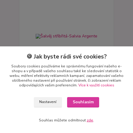
🍪 Jak byste rádi své cookies?
Soubory cookies používáme ke správnému fungování našeho e-
shopu a v případě vašeho souhlasu také ke sledování statistik o
webu, měření efektivity reklamních kampaní, zapamatování vašeho
oblíbeného nastavení při používání stránek, či zobrazení reklam
Šalvěj stříbřitá-Salvia Argente
odpovídajících vašim preferencím.
Více k využití cookies
cena od
54 Kč
cena od
Souhlasím
Nastavení
Skladem
48 Kč
bez DPH
Zvolit variantu
Souhlas můžete odmítnout
zde
.