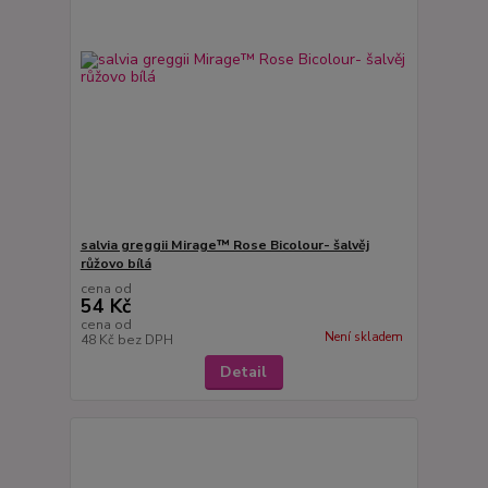
salvia greggii Mirage™ Rose Bicolour- šalvěj
růžovo bílá
cena od
54 Kč
cena od
Není skladem
48 Kč
bez DPH
Detail