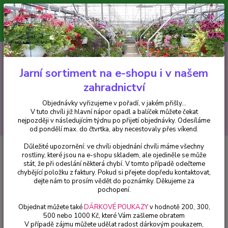
Minimální hodnota pro odeslání z e-shopu je 300 Kč.
V tuto chvíli již hlavní nápor objednávek opadl a balíček můžete čekat
nejpozději v následujícím týdnu po přijetí objednávky. Objednávky
vyřizujeme v pořadí, v jakém přišly...
0
ks
CZK
+420 602 223 614
za
0 Kč
Jarní sortiment na e-shopu i v našem
zahradnictví
Menu
Objednávky vyřizujeme v pořadí, v jakém přišly...
V tuto chvíli již hlavní nápor opadl a balíček můžete čekat
Hledat
nejpozději v následujícím týdnu po přijetí objednávky. Odesíláme
od pondělí max. do čtvrtka, aby necestovaly přes víkend.
Důležité upozornění: ve chvíli objednání chvíli máme všechny
Úvod
Drobné ovoce
Rakytník řešetlákový (Hippophae rhamnoides) - Titty
rostliny, které jsou na e-shopu skladem, ale ojediněle se může
/samičí/ - 018
stát, že při odeslání některá chybí. V tomto případě odečteme
chybějící položku z faktury. Pokud si přejete dopředu kontaktovat,
Rakytník řešetlákový (Hippophae
dejte nám to prosím vědět do poznámky. Děkujeme za
rhamnoides) - Titty /samičí/ - 018
pochopení.
Objednat můžete také
DÁRKOVÉ POUKAZY
v hodnotě 200, 300,
500 nebo 1000 Kč, které Vám zašleme obratem
V případě zájmu můžete udělat radost dárkovým poukazem,