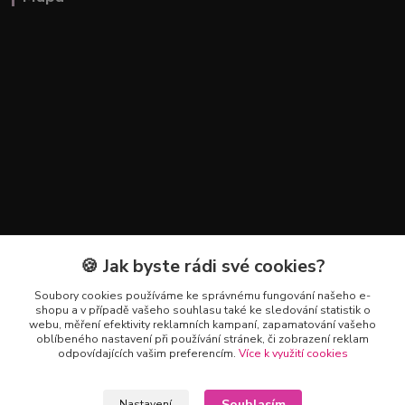
🍪 Jak byste rádi své cookies?
Kontakty
Soubory cookies používáme ke správnému fungování našeho e-
+420 602 223 614
shopu a v případě vašeho souhlasu také ke sledování statistik o
webu, měření efektivity reklamních kampaní, zapamatování vašeho
oblíbeného nastavení při používání stránek, či zobrazení reklam
info@zahradnictvipetro.cz
odpovídajících vašim preferencím.
Více k využití cookies
Souhlasím
Nastavení