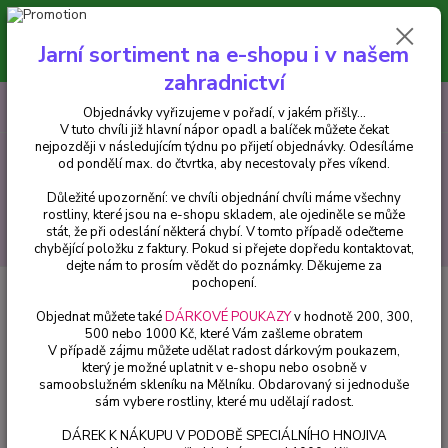
Minimální hodnota pro odeslání z e-shopu je 300 Kč.
V tuto chvíli již hlavní nápor objednávek opadl a balíček můžete čekat
Jarní sortiment na e-shopu i v našem
nejpozději v následujícím týdnu po přijetí objednávky. Objednávky
vyřizujeme v pořadí, v jakém přišly...
zahradnictví
0
ks
CZK
+420 602 223 614
Objednávky vyřizujeme v pořadí, v jakém přišly...
za
0 Kč
V tuto chvíli již hlavní nápor opadl a balíček můžete čekat
nejpozději v následujícím týdnu po přijetí objednávky. Odesíláme
od pondělí max. do čtvrtka, aby necestovaly přes víkend.
Menu
Důležité upozornění: ve chvíli objednání chvíli máme všechny
rostliny, které jsou na e-shopu skladem, ale ojediněle se může
stát, že při odeslání některá chybí. V tomto případě odečteme
Hledat
chybějící položku z faktury. Pokud si přejete dopředu kontaktovat,
dejte nám to prosím vědět do poznámky. Děkujeme za
pochopení.
Úvod
Fuchsie
Objednat můžete také
DÁRKOVÉ POUKAZY
v hodnotě 200, 300,
Fuchsie
500 nebo 1000 Kč, které Vám zašleme obratem
V případě zájmu můžete udělat radost dárkovým poukazem,
který je možné uplatnit v e-shopu nebo osobně v
Mrazuvzdorné fuchsie
samoobslužném skleníku na Mělníku. Obdarovaný si jednoduše
sám vybere rostliny, které mu udělají radost.
Upřesnit parametry
DÁREK K NÁKUPU V PODOBĚ SPECIÁLNÍHO HNOJIVA