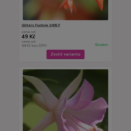
Gliters Fuchsie 1005 F
cena od
49 Kč
cena od
Skladem
44 Kč
bez DPH
Zvolit variantu