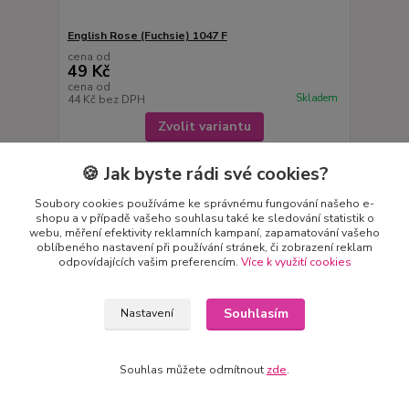
English Rose (Fuchsie) 1047 F
cena od
49 Kč
cena od
Skladem
44 Kč
bez DPH
Zvolit variantu
🍪 Jak byste rádi své cookies?
Soubory cookies používáme ke správnému fungování našeho e-
shopu a v případě vašeho souhlasu také ke sledování statistik o
webu, měření efektivity reklamních kampaní, zapamatování vašeho
oblíbeného nastavení při používání stránek, či zobrazení reklam
odpovídajících vašim preferencím.
Více k využití cookies
Souhlasím
Nastavení
Souhlas můžete odmítnout
zde
.