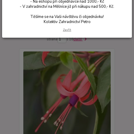
- Na eshopu při objednávce nad 1000,- Kč
- V zahradnictví na Mělníce již při nákupu nad 500,- Kč.
Nejnovější
Nejlevnější
Nejdražší
Těšíme se na Vaši návštěvu či objednávku!
Kolektiv Zahradnictví Petro
Zobrazuji 1-30 z 536
Zavřít
strana
z 18
další