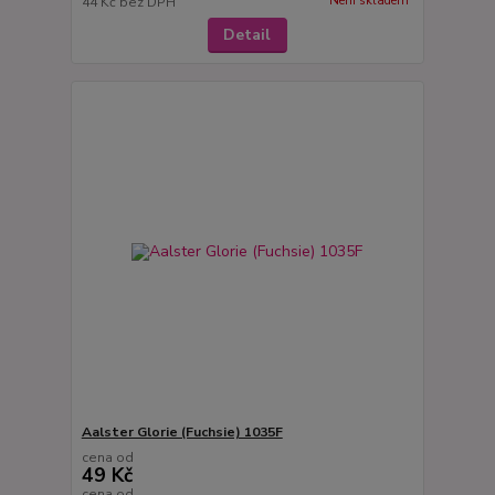
Není skladem
44 Kč
bez DPH
Detail
Aalster Glorie (Fuchsie) 1035F
cena od
49 Kč
cena od