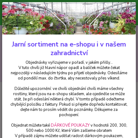
Minimální hodnota pro odeslání z e-shopu je 300 Kč.
V tuto chvíli již hlavní nápor objednávek opadl a balíček můžete čekat
nejpozději v následujícím týdnu po přijetí objednávky. Objednávky
vyřizujeme v pořadí, v jakém přišly...
0
ks
CZK
+420 602 223 614
za
0 Kč
Jarní sortiment na e-shopu i v našem
zahradnictví
Menu
Objednávky vyřizujeme v pořadí, v jakém přišly...
V tuto chvíli již hlavní nápor opadl a balíček můžete čekat
Hledat
nejpozději v následujícím týdnu po přijetí objednávky. Odesíláme
od pondělí max. do čtvrtka, aby necestovaly přes víkend.
Důležité upozornění: ve chvíli objednání chvíli máme všechny
Úvod
Drobné ovoce
Fík – Ficus carica 'Gustis Ficcolino' - 017A
rostliny, které jsou na e-shopu skladem, ale ojediněle se může
stát, že při odeslání některá chybí. V tomto případě odečteme
Fík – Ficus carica 'Gustis Ficcolino'
chybějící položku z faktury. Pokud si přejete dopředu kontaktovat,
- 017A
dejte nám to prosím vědět do poznámky. Děkujeme za
pochopení.
Objednat můžete také
DÁRKOVÉ POUKAZY
v hodnotě 200, 300,
500 nebo 1000 Kč, které Vám zašleme obratem
V případě zájmu můžete udělat radost dárkovým poukazem,