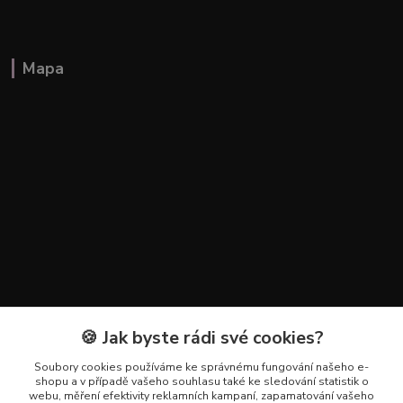
Mapa
🍪 Jak byste rádi své cookies?
Kontakty
Soubory cookies používáme ke správnému fungování našeho e-
+420 602 223 614
shopu a v případě vašeho souhlasu také ke sledování statistik o
webu, měření efektivity reklamních kampaní, zapamatování vašeho