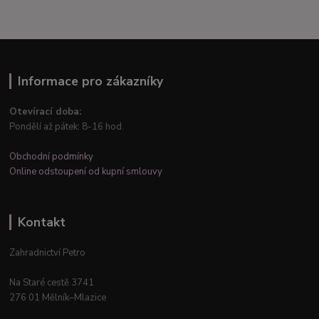
Informace pro zákazníky
Otevírací doba:
Pondělí až pátek: 8-16 hod.
Obchodní podmínky
Online odstoupení od kupní smlouvy
Kontakt
Zahradnictví Petro
Na Staré cestě 3741
276 01 Mělník–Mlazice