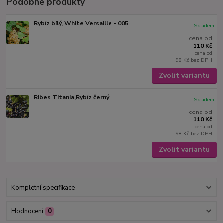
Podobné produkty
Rybíz bílý, White Versaille - 005
Skladem
cena od
110 Kč
cena od
98 Kč
bez DPH
Zvolit variantu
Ribes Titania,Rybíz černý
Skladem
cena od
110 Kč
cena od
98 Kč
bez DPH
Zvolit variantu
Kompletní specifikace
Hodnocení
0