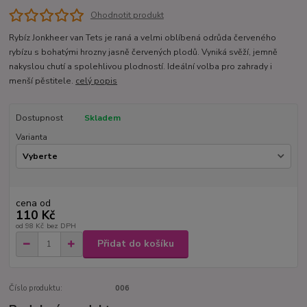
Ohodnotit produkt
Rybíz Jonkheer van Tets je raná a velmi oblíbená odrůda červeného
rybízu s bohatými hrozny jasně červených plodů. Vyniká svěží, jemně
nakyslou chutí a spolehlivou plodností. Ideální volba pro zahrady i
menší pěstitele.
celý popis
Dostupnost
Skladem
Varianta
cena od
110 Kč
od
98 Kč
bez DPH
Přidat do košíku
Číslo produktu:
006