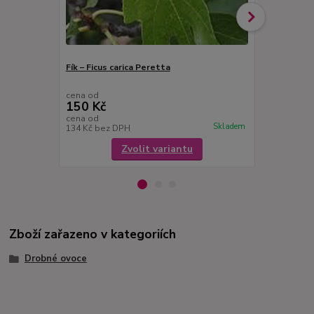
Fík – Ficus carica Peretta
Brusinky - 
cena od
cena od
150 Kč
110 Kč
cena od
cena od
Skladem
134 Kč
bez DPH
98 Kč
bez D
Zvolit variantu
Zboží zařazeno v kategoriích
Drobné ovoce