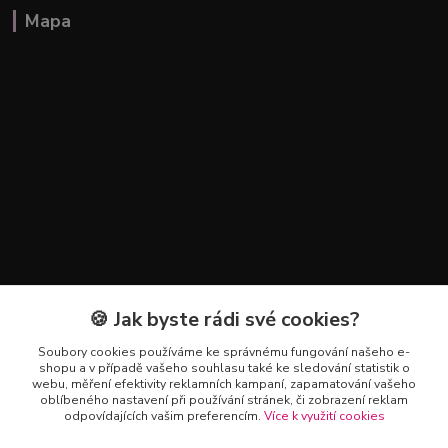
Mapa
🍪 Jak byste rádi své cookies?
Kontakty
Soubory cookies používáme ke správnému fungování našeho e-
+420 602 223 614
shopu a v případě vašeho souhlasu také ke sledování statistik o
webu, měření efektivity reklamních kampaní, zapamatování vašeho
oblíbeného nastavení při používání stránek, či zobrazení reklam
info@zahradnictvipetro.cz
odpovídajících vašim preferencím.
Více k využití cookies