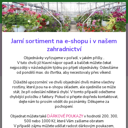
Minimální hodnota pro odeslání z e-shopu je 300 Kč.
V tuto chvíli již hlavní nápor objednávek opadl a balíček můžete čekat
nejpozději v následujícím týdnu po přijetí objednávky. Objednávky
vyřizujeme v pořadí, v jakém přišly...
0
ks
CZK
+420 602 223 614
za
0 Kč
Jarní sortiment na e-shopu i v našem
zahradnictví
Menu
Objednávky vyřizujeme v pořadí, v jakém přišly...
V tuto chvíli již hlavní nápor opadl a balíček můžete čekat
Hledat
nejpozději v následujícím týdnu po přijetí objednávky. Odesíláme
od pondělí max. do čtvrtka, aby necestovaly přes víkend.
Důležité upozornění: ve chvíli objednání chvíli máme všechny
Úvod
Drobné ovoce
Rybíz červený Jonkheer van Tets - 006
rostliny, které jsou na e-shopu skladem, ale ojediněle se může
stát, že při odeslání některá chybí. V tomto případě odečteme
Rybíz červený Jonkheer van Tets -
chybějící položku z faktury. Pokud si přejete dopředu kontaktovat,
006
dejte nám to prosím vědět do poznámky. Děkujeme za
pochopení.
Objednat můžete také
DÁRKOVÉ POUKAZY
v hodnotě 200, 300,
500 nebo 1000 Kč, které Vám zašleme obratem
V případě zájmu můžete udělat radost dárkovým poukazem,