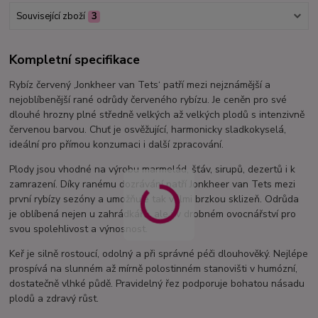
Související zboží
3
Kompletní specifikace
Rybíz červený ‚Jonkheer van Tets‘ patří mezi nejznámější a
nejoblíbenější rané odrůdy červeného rybízu. Je ceněn pro své
dlouhé hrozny plné středně velkých až velkých plodů s intenzivně
červenou barvou. Chuť je osvěžující, harmonicky sladkokyselá,
ideální pro přímou konzumaci i další zpracování.
Plody jsou vhodné na výrobu marmelád, šťáv, sirupů, dezertů i k
zamrazení. Díky ranému dozrávání patří Jonkheer van Tets mezi
první rybízy sezóny a umožňuje tak velmi brzkou sklizeň. Odrůda
je oblíbená nejen u zahrádkářů, ale i v drobném ovocnářství pro
svou spolehlivost a výnosnost.
Keř je silně rostoucí, odolný a při správné péči dlouhověký. Nejlépe
prospívá na slunném až mírně polostinném stanovišti v humózní,
dostatečně vlhké půdě. Pravidelný řez podporuje bohatou násadu
plodů a zdravý růst.