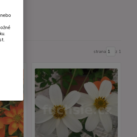
y
 nebo
možné
ku.
st.
strana
z 1