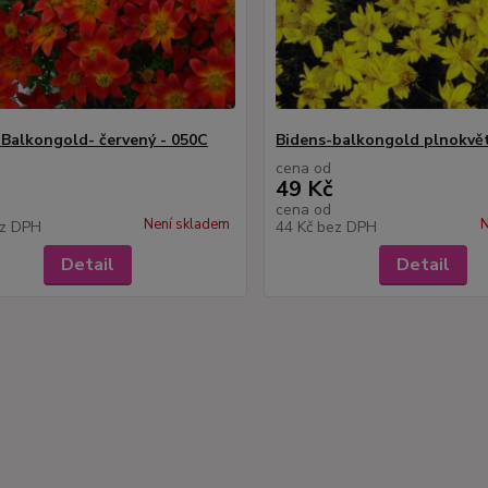
 Balkongold- červený - 050C
Bidens-balkongold plnokvět
cena od
49 Kč
cena od
Není skladem
N
z DPH
44 Kč
bez DPH
Detail
Detail