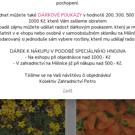
pochopení.
Upřesnit parametr
dnat můžete také
DÁRKOVÉ POUKAZY
v hodnotě 200, 300, 500
1000 Kč, které Vám zašleme obratem
ípadě zájmu můžete udělat radost dárkovým poukazem, který je 
latnit v e-shopu nebo osobně v samoobslužném skleníku na Mělní
jší
Nejlevnější
Nejdražší
darovaný si jednoduše sám vybere rostliny, které mu udělají rado
1-5 z 5
DÁREK K NÁKUPU V PODOBĚ SPECIÁLNÍHO HNOJIVA
- Na eshopu při objednávce nad 1000,- Kč
- V zahradnictví na Mělníce již při nákupu nad 500,- Kč.
Těšíme se na Vaši návštěvu či objednávku!
Kolektiv Zahradnictví Petro
Zavřít