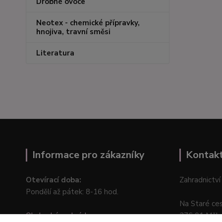
Drobné ovoce
Neotex - chemické přípravky,
hnojiva, travní směsi
Literatura
Informace pro zákazníky
Kontak
Otevírací doba:
Zahradnictví
Pondělí až pátek: 8-16 hod.
Na Staré ce
Obchodní podmínky
276 01 Měln