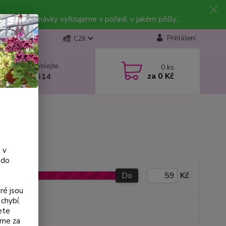
vky. Objednávky vyřizujeme v pořadí, v jakém přišly...
Přihlášení
CZK
 si rady? Zavolejte.
0
ks
za
0 Kč
 602 223 614
 v
 do
Do
Kč
ré jsou
chybí.
produkt
ete
eme za