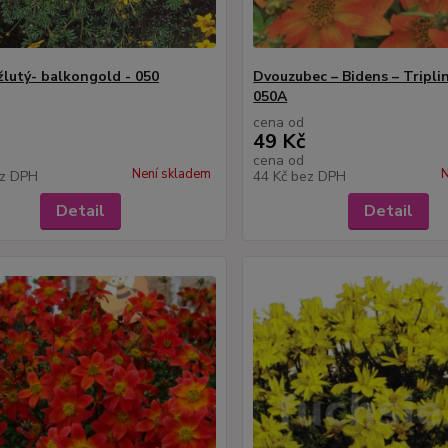
žlutý- balkongold - 050
Dvouzubec – Bidens – Triplin
050A
cena od
49 Kč
cena od
Není skladem
N
z DPH
44 Kč
bez DPH
Detail
Detail