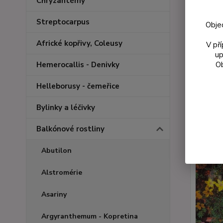
Chryzantémy
Streptocarpus
Obje
Africké kopřivy, Coleusy
V př
up
Nejnově
Ob
Hemerocallis - Denivky
Zobrazuji 
Helleborusy - čemeřice
Bylinky a léčivky
Balkónové rostliny
Abutilon
Alstromérie
Asariny
Argyranthemum - Kopretina