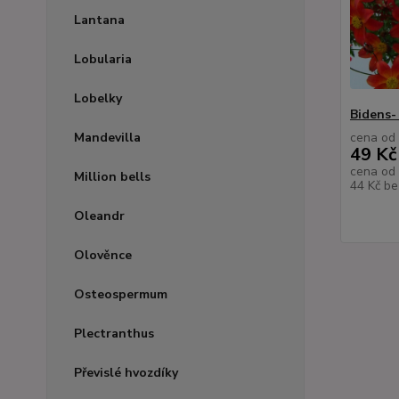
Lantana
Lobularia
Lobelky
Bidens-
Mandevilla
cena od
49 Kč
cena od
Million bells
44 Kč
be
Oleandr
Olověnce
Osteospermum
Plectranthus
Převislé hvozdíky