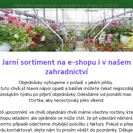
Minimální hodnota pro odeslání z e-shopu je 300 Kč.
íček můžete čekat nejpozději v následujícím týdnu po přijetí objedná
atalog
Poradna
Kontakty
Nevíte
Hledat
+420
Jarní sortiment na e-shopu i v našem
alkónové rostliny
Bidens
zahradnictví
ns
Objednávky vyřizujeme v pořadí, v jakém přišly...
 tuto chvíli již hlavní nápor opadl a balíček můžete čekat nejpozději
sledujícím týdnu po přijetí objednávky. Odesíláme od pondělí max.
čtvrtka, aby necestovaly přes víkend.
Kč
Od
té upozornění: ve chvíli objednání chvíli máme všechny rostliny, kte
shopu skladem, ale ojediněle se může stát, že při odeslání některá 
adem
Novinka
Akce
Doprava ZDARMA
TOP 
tomto případě odečteme chybějící položku z faktury. Pokud si přej
du kontaktovat, dejte nám to prosím vědět do poznámky. Děkuj