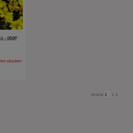
ý - 050P
ení skladem
strana
z 1