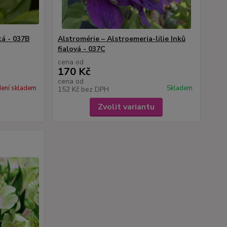
tá - 037B
Alstromérie – Alstroemeria-lilie Inků
fialová - 037C
cena od
170 Kč
cena od
ení skladem
Skladem
152 Kč
bez DPH
Zvolit variantu