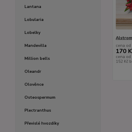
Lantana
Lobularia
Lobelky
Alstromé
Mandevilla
cena od
170 K
cena od
Million bells
152 Kč
b
Oleandr
Olověnce
Osteospermum
Plectranthus
Převislé hvozdíky