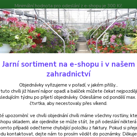
Minimální hodnota pro odeslání z e-shopu je 300 Kč.
íček můžete čekat nejpozději v následujícím týdnu po přijetí objedná
atalog
Poradna
Kontakty
Nevíte
Hledat
+420
Jarní sortiment na e-shopu i v našem
alkónové rostliny
Alstromérie
zahradnictví
romérie
Objednávky vyřizujeme v pořadí, v jakém přišly...
 tuto chvíli již hlavní nápor opadl a balíček můžete čekat nejpozději
sledujícím týdnu po přijetí objednávky. Odesíláme od pondělí max.
čtvrtka, aby necestovaly přes víkend.
Kč
Od
té upozornění: ve chvíli objednání chvíli máme všechny rostliny, kte
shopu skladem, ale ojediněle se může stát, že při odeslání některá 
adem
Novinka
Akce
Doprava ZDARMA
TOP 
tomto případě odečteme chybějící položku z faktury. Pokud si přej
du kontaktovat, dejte nám to prosím vědět do poznámky. Děkuj