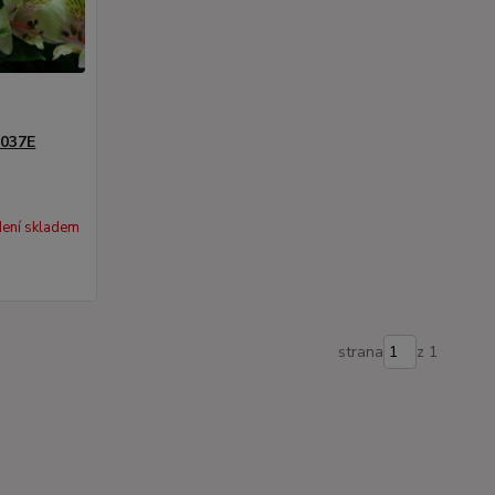
 037E
ení skladem
strana
z 1