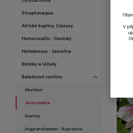
Chryzantémy
Streptocarpus
Obje
Africké kopřivy, Coleusy
V př
up
Nejnově
Ob
Hemerocallis - Denivky
Zobrazuji 
Helleborusy - čemeřice
Bylinky a léčivky
Balkónové rostliny
Abutilon
Alstromérie
Asariny
Argyranthemum - Kopretina