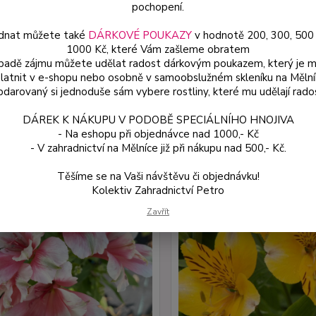
pochopení.
Upřesnit parametr
dnat můžete také
DÁRKOVÉ POUKAZY
v hodnotě 200, 300, 500
1000 Kč, které Vám zašleme obratem
ípadě zájmu můžete udělat radost dárkovým poukazem, který je 
latnit v e-shopu nebo osobně v samoobslužném skleníku na Mělní
jší
Nejlevnější
Nejdražší
darovaný si jednoduše sám vybere rostliny, které mu udělají rado
1-5 z 5
DÁREK K NÁKUPU V PODOBĚ SPECIÁLNÍHO HNOJIVA
- Na eshopu při objednávce nad 1000,- Kč
- V zahradnictví na Mělníce již při nákupu nad 500,- Kč.
Těšíme se na Vaši návštěvu či objednávku!
Kolektiv Zahradnictví Petro
Zavřít