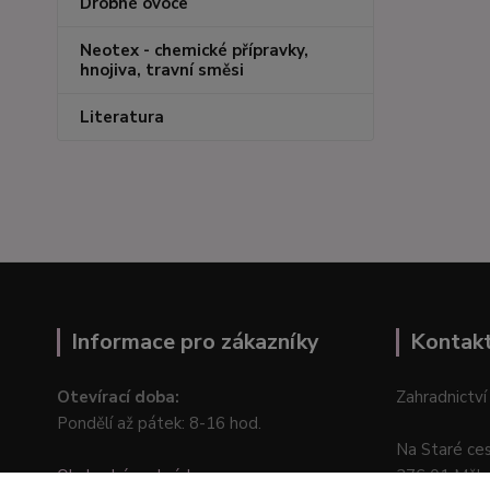
Drobné ovoce
Neotex - chemické přípravky,
hnojiva, travní směsi
Literatura
Informace pro zákazníky
Kontak
Otevírací doba:
Zahradnictví
Pondělí až pátek: 8-16 hod.
Na Staré ce
Obchodní podmínky
276 01 Měln