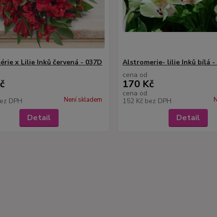
rie x Lilie Inků červená - 037D
Alstromerie- lilie Inků bílá -
cena od
č
170 Kč
cena od
Není skladem
N
ez DPH
152 Kč
bez DPH
Detail
Detail