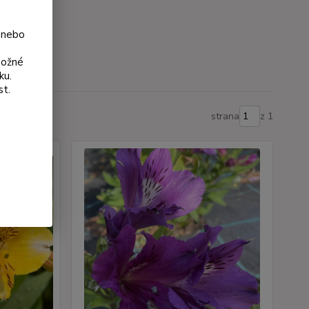
y
 nebo
možné
ku.
st.
strana
z 1