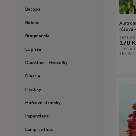
Bacopa
Bidens
Alstromé
růžová 
Brugmansia
cena od
170 K
cena od
Cuphea
152 Kč
b
Dianthus - Hvozdíky
Diascia
Hledíky
Hořcové stromky
Impantiens
Lampranthus