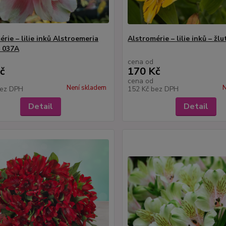
rie – lilie inků Alstroemeria
Alstromérie – lilie inků – žlu
- 037A
cena od
č
170 Kč
cena od
Není skladem
N
ez DPH
152 Kč
bez DPH
Detail
Detail