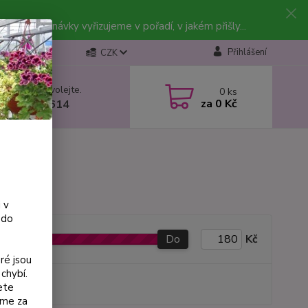
vky. Objednávky vyřizujeme v pořadí, v jakém přišly...
Přihlášení
CZK
 si rady? Zavolejte.
0
ks
za
0 Kč
 602 223 614
 v
 do
Do
Kč
ré jsou
chybí.
produkt
ete
eme za