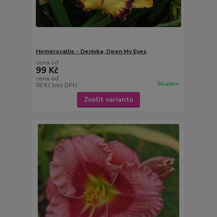
Hemerocallis - Denivka, Open My Eyes
cena od
99 Kč
cena od
Skladem
88 Kč
bez DPH
Zvolit variantu