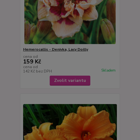
Hemerocallis - Denivka, Lacy Doilly
cena od
159 Kč
cena od
Skladem
142 Kč
bez DPH
Zvolit variantu