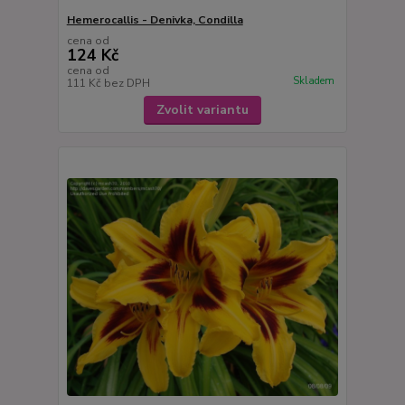
Hemerocallis - Denivka, Condilla
cena od
124 Kč
cena od
Skladem
111 Kč
bez DPH
Zvolit variantu