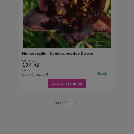
Hemerocallis - Denivka, Voodoo Dancer
cena od
174 Kč
cena od
Skladem
155 Kč
bez DPH
Zvolit variantu
strana
z 1