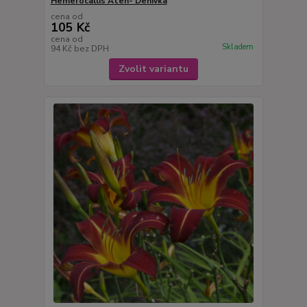
Hemerocallis Aten- Denivka
cena od
105 Kč
cena od
Skladem
94 Kč
bez DPH
Zvolit variantu