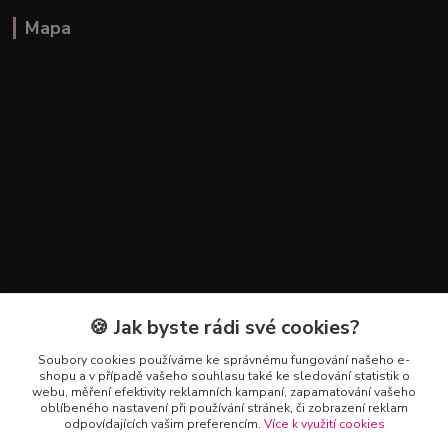
Mapa
🍪 Jak byste rádi své cookies?
Kontakty
Soubory cookies používáme ke správnému fungování našeho e-
+420 602 223 614
shopu a v případě vašeho souhlasu také ke sledování statistik o
webu, měření efektivity reklamních kampaní, zapamatování vašeho
oblíbeného nastavení při používání stránek, či zobrazení reklam
info@zahradnictvipetro.cz
odpovídajících vašim preferencím.
Více k využití cookies