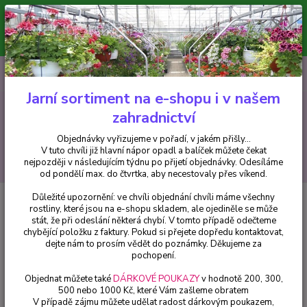
Minimální hodnota pro odeslání z e-shopu je 300 Kč.
V tuto chvíli již hlavní nápor objednávek opadl a balíček můžete čekat
nejpozději v následujícím týdnu po přijetí objednávky. Objednávky
vyřizujeme v pořadí, v jakém přišly...
0
ks
CZK
+420 602 223 614
za
0 Kč
Jarní sortiment na e-shopu i v našem
zahradnictví
Menu
Objednávky vyřizujeme v pořadí, v jakém přišly...
V tuto chvíli již hlavní nápor opadl a balíček můžete čekat
Hledat
nejpozději v následujícím týdnu po přijetí objednávky. Odesíláme
od pondělí max. do čtvrtka, aby necestovaly přes víkend.
Důležité upozornění: ve chvíli objednání chvíli máme všechny
Úvod
Hemerocallis - Denivky
rostliny, které jsou na e-shopu skladem, ale ojediněle se může
stát, že při odeslání některá chybí. V tomto případě odečteme
Hemerocallis - Denivky
chybějící položku z faktury. Pokud si přejete dopředu kontaktovat,
dejte nám to prosím vědět do poznámky. Děkujeme za
pochopení.
Upřesnit parametry
Objednat můžete také
DÁRKOVÉ POUKAZY
v hodnotě 200, 300,
500 nebo 1000 Kč, které Vám zašleme obratem
V případě zájmu můžete udělat radost dárkovým poukazem,
Nejnovější
Nejlevnější
Nejdražší