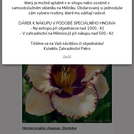
který je možné uplatnit v e-shopu nebo osobně v
samoobslužném skleníku na Mělníku. Obdarovaný si jednoduše
Zobrazuji 1-20 z 20
sám vybere rostliny, které mu udělají radost.
DÁREK K NÁKUPU V PODOBĚ SPECIÁLNÍHO HNOJIVA
strana
z 1
- Na eshopu při objednávce nad 1000,- Kč
- V zahradnictví na Mělníce již při nákupu nad 500,- Kč.
Těšíme se na Vaši návštěvu či objednávku!
Kolektiv Zahradnictví Petro
Zavřít
Hemerocallis Alaqua- Denivka