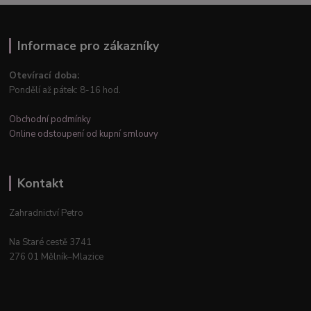
Informace pro zákazníky
Otevírací doba:
Pondělí až pátek: 8-16 hod.
Obchodní podmínky
Online odstoupení od kupní smlouvy
Kontakt
Zahradnictví Petro
Na Staré cestě 3741
276 01 Mělník–Mlazice