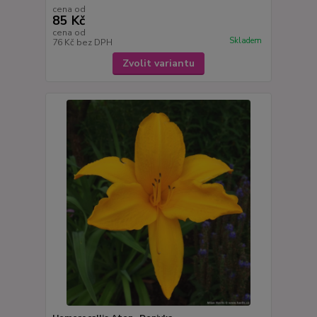
cena od
85 Kč
cena od
Skladem
76 Kč
bez DPH
Zvolit variantu