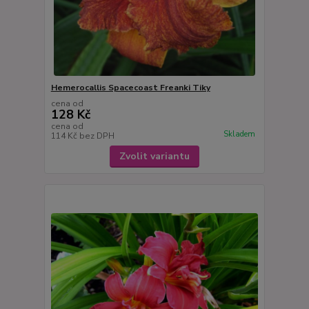
Hemerocallis Spacecoast Freanki Tiky
cena od
128 Kč
cena od
Skladem
114 Kč
bez DPH
Zvolit variantu