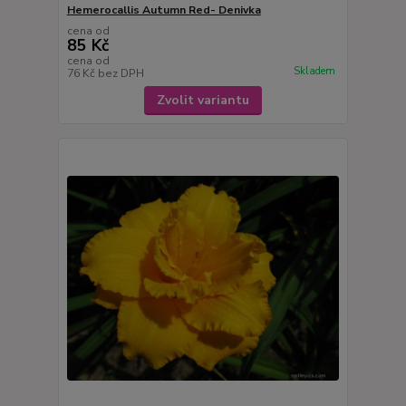
Hemerocallis Autumn Red- Denivka
cena od
85 Kč
cena od
Skladem
76 Kč
bez DPH
Zvolit variantu