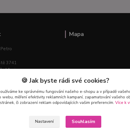
t
Mapa
 Petro
stě 3741
ík–Mlazice
🍪 Jak byste rádi své cookies?
používáme ke správnému fungování našeho e-shopu a v případě vašeho
k o webu, měření efektivity reklamních kampaní, zapamatování vašeho o
 stránek, či zobrazení reklam odpovídajících vašim preferencím.
Více k v
Souhlasím
Nastavení