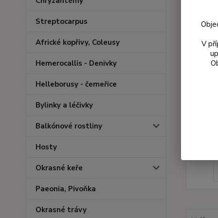
Chryzantémy
Streptocarpus
Obje
Africké kopřivy, Coleusy
V př
up
Ob
Hemerocallis - Denivky
Helleborusy - čemeřice
Bylinky a léčivky
Balkónové rostliny
Hosty
Okrasné keře
Paeonia, Pivoňka
Okrasné trávy