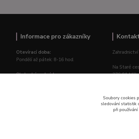
Informace pro zákazníky
Kontak
Otevírací doba:
Zahradnictví
Pondělí až pátek: 8-16 hod.
Na Staré ce
Obchodní podmínky
276 01 Měln
Online odstoupení od kupní smlouvy
Soubory cookies 
sledování statisti
při používání