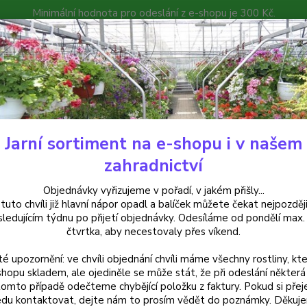
Minimální hodnota pro odeslání z e-shopu je 300 Kč.
íček můžete čekat nejpozději v následujícím týdnu po přijetí objedná
atalog
Poradna
Kontakty
Nevíte
Hledat
+420
Jarní sortiment na e-shopu i v našem
rvalky
Hlaváč modrý (Scobiosa Japonica Blue Diamo)
zahradnictví
áč modrý (Scobiosa Japonica Bl
Objednávky vyřizujeme v pořadí, v jakém přišly...
 tuto chvíli již hlavní nápor opadl a balíček můžete čekat nejpozději
sledujícím týdnu po přijetí objednávky. Odesíláme od pondělí max.
čtvrtka, aby necestovaly přes víkend.
Hlaváč
té upozornění: ve chvíli objednání chvíli máme všechny rostliny, kte
okouzl
shopu skladem, ale ojediněle se může stát, že při odeslání některá 
Dorůst
tomto případě odečteme chybějící položku z faktury. Pokud si přej
Přitah
du kontaktovat, dejte nám to prosím vědět do poznámky. Děkuj