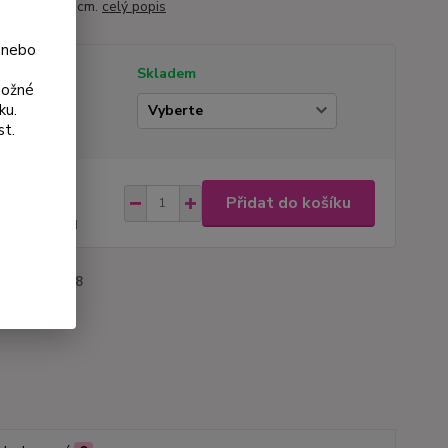
ináči 9×9×10 cm.
celý popis
 nebo
tupnost
Skladem
možné
ku.
ianta
st.
na od
Přidat do košíku
 Kč
53 Kč
bez DPH
roduktu:
3018