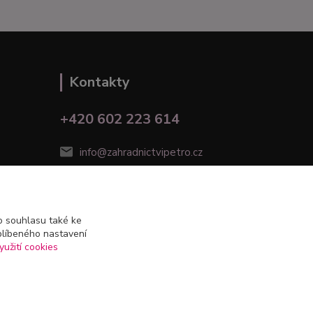
Kontakty
+420 602 223 614
info@zahradnictvipetro.cz
 souhlasu také ke
blíbeného nastavení
yužití cookies