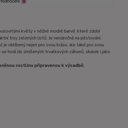
Hodnocení
0
kulovitými květy v něžné modré barvě, které zdobí
tní trsy zelených listů. Je nenáročná na pěstování,
 je oblíbený nejen pro svou krásu, ale také pro svou
 se hodí do smíšených trvalkových záhonů, skalek i jako
eněnou rostlinu připravenou k výsadbě.