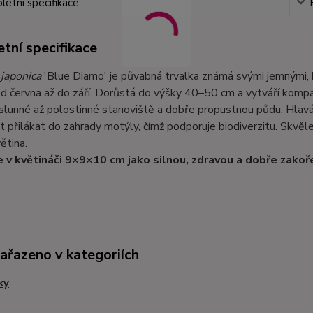
etní specifikace
tní specifikace
 japonica
'Blue Diamo' je půvabná trvalka známá svými jemnými, 
d června až do září. Dorůstá do výšky 40–50 cm a vytváří kompak
slunné až polostinné stanoviště a dobře propustnou půdu. Hlaváč
 přilákat do zahrady motýly, čímž podporuje biodiverzitu. Skvěle
ětina.
 v květináči 9×9×10 cm jako silnou, zdravou a dobře zakoř
zařazeno v kategoriích
ky