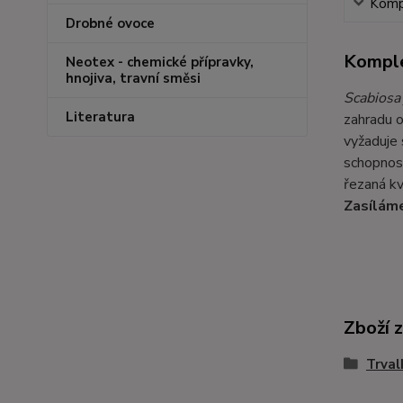
Kompl
Drobné ovoce
Komple
Neotex - chemické přípravky,
hnojiva, travní směsi
Scabiosa
Literatura
zahradu o
vyžaduje 
schopnost
řezaná kv
Zasíláme
Zboží 
Trval