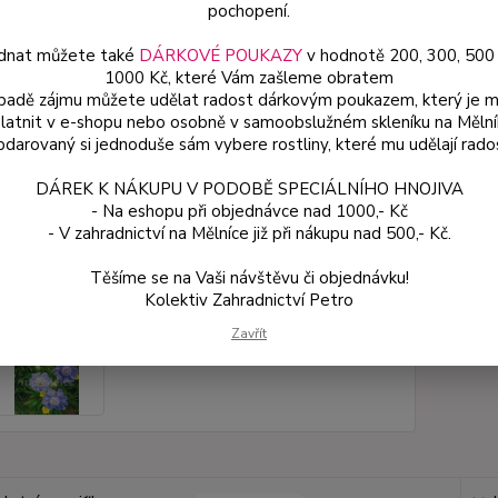
v květ
pochopení.
dnat můžete také
DÁRKOVÉ POUKAZY
v hodnotě 200, 300, 500
1000 Kč, které Vám zašleme obratem
Dos
ípadě zájmu můžete udělat radost dárkovým poukazem, který je 
latnit v e-shopu nebo osobně v samoobslužném skleníku na Mělní
Var
darovaný si jednoduše sám vybere rostliny, které mu udělají rado
DÁREK K NÁKUPU V PODOBĚ SPECIÁLNÍHO HNOJIVA
ce
- Na eshopu při objednávce nad 1000,- Kč
59
- V zahradnictví na Mělníce již při nákupu nad 500,- Kč.
od
Těšíme se na Vaši návštěvu či objednávku!
Kolektiv Zahradnictví Petro
Číslo p
Zavřít