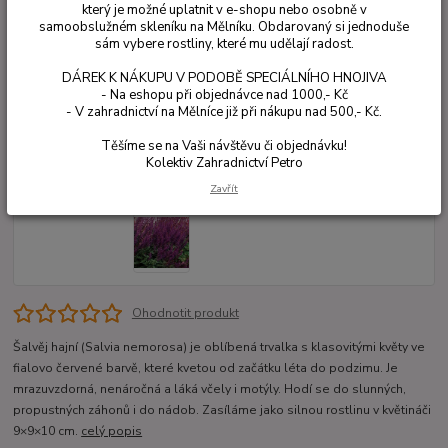
který je možné uplatnit v e-shopu nebo osobně v
samoobslužném skleníku na Mělníku. Obdarovaný si jednoduše
sám vybere rostliny, které mu udělají radost.
DÁREK K NÁKUPU V PODOBĚ SPECIÁLNÍHO HNOJIVA
- Na eshopu při objednávce nad 1000,- Kč
- V zahradnictví na Mělníce již při nákupu nad 500,- Kč.
Těšíme se na Vaši návštěvu či objednávku!
Kolektiv Zahradnictví Petro
Zavřít
Ohodnotit produkt
Šalvěj hajní (Salvia nemorosa) je oblíbená trvalka s klasovitými květy ve
fialovo červené barvě, které kvetou od začátku léta do podzimu. Je
mrazuvzdorná, nenáročná a láká včely i motýly. Hodí se do slunných,
propustných záhonů i do nádob. Zasíláme jako silnou rostlinu v květináči
9×9×10 cm.
celý popis