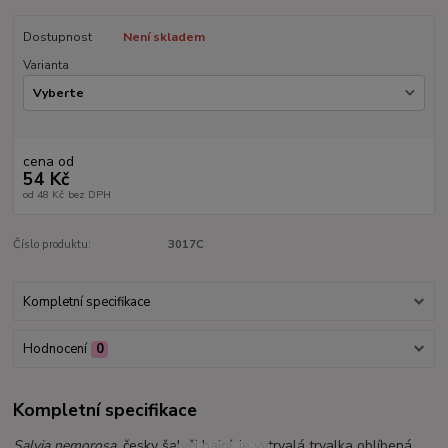
Dostupnost
Není skladem
Varianta
cena od
54 Kč
od
48 Kč
bez DPH
Číslo produktu:
3017C
Kompletní specifikace
Hodnocení
0
Kompletní specifikace
Salvia nemorosa
, česky šalvěj hajní, je vytrvalá trvalka oblíbená