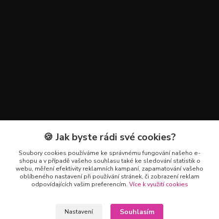
🍪 Jak byste rádi své cookies?
Kontakty
Soubory cookies používáme ke správnému fungování našeho e-
+420 602 223 614
shopu a v případě vašeho souhlasu také ke sledování statistik o
webu, měření efektivity reklamních kampaní, zapamatování vašeho
oblíbeného nastavení při používání stránek, či zobrazení reklam
info@zahradnictvipetro.cz
odpovídajících vašim preferencím.
Více k využití cookies
Souhlasím
Nastavení