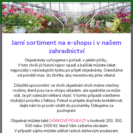
Minimální hodnota pro odeslání z e-shopu je 300 Kč.
V tuto chvíli již hlavní nápor objednávek opadl a balíček můžete čekat
nejpozději v následujícím týdnu po přijetí objednávky. Objednávky
vyřizujeme v pořadí, v jakém přišly...
0
ks
CZK
+420 602 223 614
za
0 Kč
Jarní sortiment na e-shopu i v našem
zahradnictví
Menu
Objednávky vyřizujeme v pořadí, v jakém přišly...
V tuto chvíli již hlavní nápor opadl a balíček můžete čekat
Hledat
nejpozději v následujícím týdnu po přijetí objednávky. Odesíláme
od pondělí max. do čtvrtka, aby necestovaly přes víkend.
Důležité upozornění: ve chvíli objednání chvíli máme všechny
Úvod
Trvalky
Salvia numerosa šalvěj hajní
rostliny, které jsou na e-shopu skladem, ale ojediněle se může
stát, že při odeslání některá chybí. V tomto případě odečteme
Salvia numerosa šalvěj hajní
chybějící položku z faktury. Pokud si přejete dopředu kontaktovat,
dejte nám to prosím vědět do poznámky. Děkujeme za
pochopení.
Objednat můžete také
DÁRKOVÉ POUKAZY
v hodnotě 200, 300,
500 nebo 1000 Kč, které Vám zašleme obratem
V případě zájmu můžete udělat radost dárkovým poukazem,