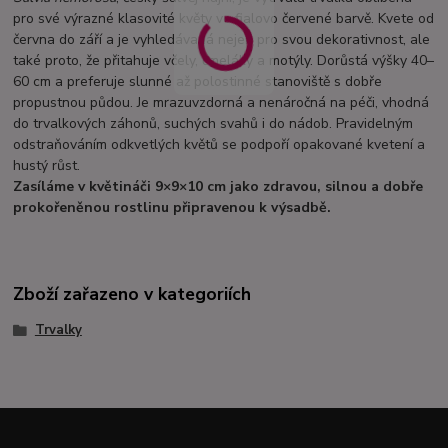
pro své výrazné klasovité květy ve fialovo červené barvě. Kvete od
června do září a je vyhledávaná nejen pro svou dekorativnost, ale
také proto, že přitahuje včely, čmeláky a motýly. Dorůstá výšky 40–
60 cm a preferuje slunné až polostinné stanoviště s dobře
propustnou půdou. Je mrazuvzdorná a nenáročná na péči, vhodná
do trvalkových záhonů, suchých svahů i do nádob. Pravidelným
odstraňováním odkvetlých květů se podpoří opakované kvetení a
hustý růst.
Zasíláme v květináči 9×9×10 cm jako zdravou, silnou a dobře
prokořeněnou rostlinu připravenou k výsadbě.
Zboží zařazeno v kategoriích
Trvalky