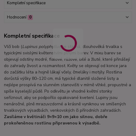
Kompletní specifikace
Hodnocení
0
Kompletní specifikace
Vlčí bob (
Lupinus polyphyllus
) je statná, dlouhověká trvalka s
typickými svislými květenstvími plnými barev. V mixu barev se
objevují odstíny modré, fialové, růžové, bílé a žluté, které přinášejí
do zahrady živost a rozmanitost. Květy se objevují od konce jara
do začátku léta a hojně lákají včely, čmeláky i motýly. Rostlina
dorůstá výšky 80–120 cm, má typické dlanitě složené listy a
nejlépe prospívá na slunném stanovišti v mírně vlhké, propustné a
spíše kyselejší půdě. Po odkvětu je vhodné květní stonky
seříznout, aby se podpořilo opakované kvetení. Lupiny jsou
nenáročné, plně mrazuvzdorné a krásně vyniknou ve smíšených
trvalkových výsadbách, venkovských či přírodních zahradách.
Zasíláme v květináči 9×9×10 cm jako silnou, dobře
prokořeněnou rostlinu připravenou k výsadbě.