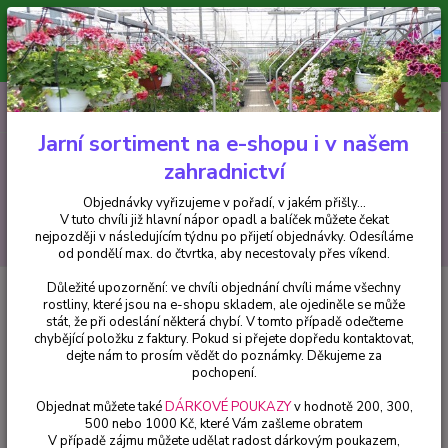
Minimální hodnota pro odeslání z e-shopu je 300 Kč.
V tuto chvíli již hlavní nápor objednávek opadl a balíček můžete čekat
nejpozději v následujícím týdnu po přijetí objednávky. Objednávky
vyřizujeme v pořadí, v jakém přišly...
0
ks
CZK
+420 602 223 614
za
0 Kč
Jarní sortiment na e-shopu i v našem
zahradnictví
Menu
Objednávky vyřizujeme v pořadí, v jakém přišly...
V tuto chvíli již hlavní nápor opadl a balíček můžete čekat
Hledat
nejpozději v následujícím týdnu po přijetí objednávky. Odesíláme
od pondělí max. do čtvrtka, aby necestovaly přes víkend.
Důležité upozornění: ve chvíli objednání chvíli máme všechny
Úvod
Trvalky
Vlčí bob (Lupinus Polyphyllus) - 3011
rostliny, které jsou na e-shopu skladem, ale ojediněle se může
stát, že při odeslání některá chybí. V tomto případě odečteme
Vlčí bob (Lupinus Polyphyllus) -
chybějící položku z faktury. Pokud si přejete dopředu kontaktovat,
3011
dejte nám to prosím vědět do poznámky. Děkujeme za
pochopení.
Objednat můžete také
DÁRKOVÉ POUKAZY
v hodnotě 200, 300,
500 nebo 1000 Kč, které Vám zašleme obratem
V případě zájmu můžete udělat radost dárkovým poukazem,