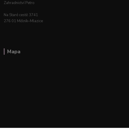
Zahradnictví Petro
Na Staré cestě 3741
276 01 Mělník–Mlazice
Mapa