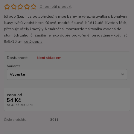
Ohodnotit produkt
lčí bob (Lupinus polyphyllus) v mixu barev je výrazná trvalka s bohatými
klasy květů v odstínech růžové, modré, fialové, bílé i žluté. Kvete v létě,
přitahuje včely i motýly. Nenáročná, mrazuvzdorná trvalka vhodná do
slunných záhonů. Zasíláme jako dobře prokořeněnou rostlinu v květináči
9×9×10 cm.
celý popis
Dostupnost
Není skladem
Varianta
cena od
54 Kč
od
48 Kč
bez DPH
Číslo produktu:
3011