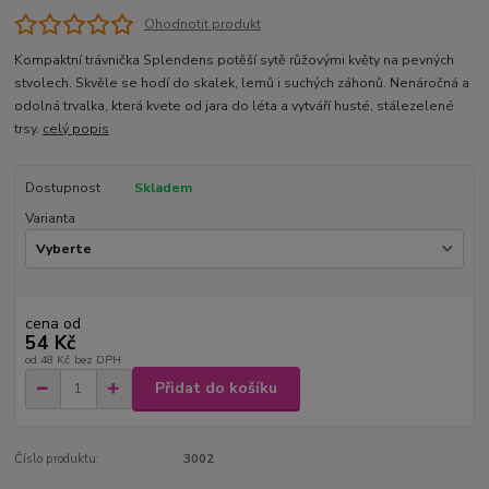
Ohodnotit produkt
Kompaktní trávnička Splendens potěší sytě růžovými květy na pevných
stvolech. Skvěle se hodí do skalek, lemů i suchých záhonů. Nenáročná a
odolná trvalka, která kvete od jara do léta a vytváří husté, stálezelené
trsy.
celý popis
Dostupnost
Skladem
Varianta
cena od
54 Kč
od
48 Kč
bez DPH
Přidat do košíku
Číslo produktu:
3002