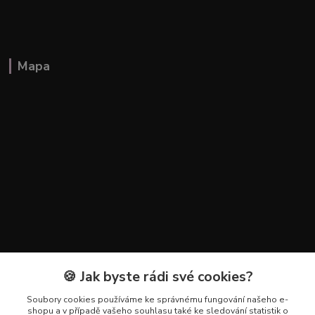
Mapa
🍪 Jak byste rádi své cookies?
Kontakty
Soubory cookies používáme ke správnému fungování našeho e-
+420 602 223 614
shopu a v případě vašeho souhlasu také ke sledování statistik o