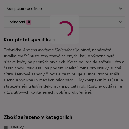
Kompletní specifikace
Hodnocení
0
Kompletní specifikace
Trávnička
Armeria maritima 'Splendens'
je nízká, nenáročná
trvalka tvořící husté trsy tmavě zelených listů a výrazné sytě
růžové květy na pevných stvolech. Kvete od jara do začátku léta a
často znovu nakvétá i na podzim. Ideální volba pro skalky, suché
zídky, štěrkové záhony či okraje cest. Miluje slunce, dobře snáší
sucho a vynikne i v menších nádobách. Díky kompaktnímu růstu a
stálezelenému listí je dekorativní po celý rok. Rostliny dodáváme
v 1/2 litrových kontejnerech, dobře prokořeněné.
Zboží zařazeno v kategoriích
Trvalky