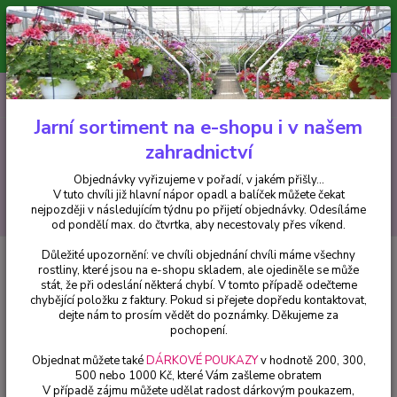
Minimální hodnota pro odeslání z e-shopu je 300 Kč.
V tuto chvíli již hlavní nápor objednávek opadl a balíček můžete čekat
nejpozději v následujícím týdnu po přijetí objednávky. Objednávky
vyřizujeme v pořadí, v jakém přišly...
0
ks
CZK
+420 602 223 614
za
0 Kč
Jarní sortiment na e-shopu i v našem
zahradnictví
Menu
Objednávky vyřizujeme v pořadí, v jakém přišly...
V tuto chvíli již hlavní nápor opadl a balíček můžete čekat
Hledat
nejpozději v následujícím týdnu po přijetí objednávky. Odesíláme
od pondělí max. do čtvrtka, aby necestovaly přes víkend.
Důležité upozornění: ve chvíli objednání chvíli máme všechny
Úvod
Trvalky
Trávnička, Armeria Maritima Splendens )
rostliny, které jsou na e-shopu skladem, ale ojediněle se může
stát, že při odeslání některá chybí. V tomto případě odečteme
Trávnička, Armeria Maritima
chybějící položku z faktury. Pokud si přejete dopředu kontaktovat,
Splendens )
dejte nám to prosím vědět do poznámky. Děkujeme za
pochopení.
Objednat můžete také
DÁRKOVÉ POUKAZY
v hodnotě 200, 300,
500 nebo 1000 Kč, které Vám zašleme obratem
V případě zájmu můžete udělat radost dárkovým poukazem,