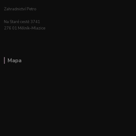
Zahradnictví Petro
Na Staré cestě 3741
276 01 Mělník–Mlazice
Mapa