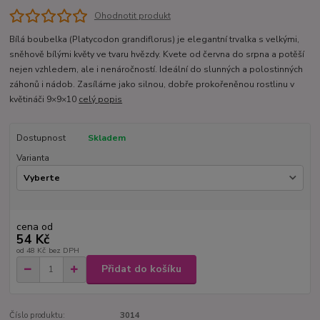
Ohodnotit produkt
Bílá boubelka (Platycodon grandiflorus) je elegantní trvalka s velkými,
sněhově bílými květy ve tvaru hvězdy. Kvete od června do srpna a potěší
nejen vzhledem, ale i nenáročností. Ideální do slunných a polostinných
záhonů i nádob. Zasíláme jako silnou, dobře prokořeněnou rostlinu v
květináči 9×9×10
celý popis
Dostupnost
Skladem
Varianta
cena od
54 Kč
od
48 Kč
bez DPH
Přidat do košíku
Číslo produktu:
3014