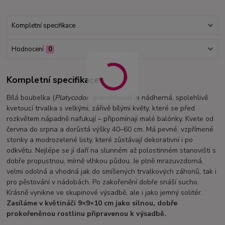
Kompletní specifikace
Hodnocení
0
Kompletní specifikace
Bílá boubelka (
Platycodon grandiflorus
) je nádherná, spolehlivě
kvetoucí trvalka s velkými, zářivě bílými květy, které se před
rozkvětem nápadně nafukují – připomínají malé balónky. Kvete od
června do srpna a dorůstá výšky 40–60 cm. Má pevné, vzpřímené
stonky a modrozelené listy, které zůstávají dekorativní i po
odkvětu. Nejlépe se jí daří na slunném až polostinném stanovišti s
dobře propustnou, mírně vlhkou půdou. Je plně mrazuvzdorná,
velmi odolná a vhodná jak do smíšených trvalkových záhonů, tak i
pro pěstování v nádobách. Po zakořenění dobře snáší sucho.
Krásně vynikne ve skupinové výsadbě, ale i jako jemný solitér.
Zasíláme v květináči 9×9×10 cm jako silnou, dobře
prokořeněnou rostlinu připravenou k výsadbě.