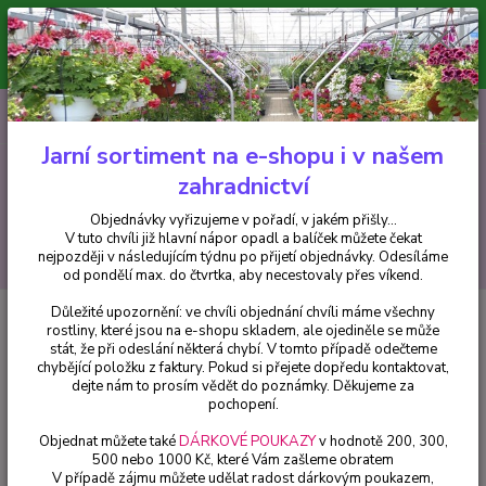
Minimální hodnota pro odeslání z e-shopu je 300 Kč.
V tuto chvíli již hlavní nápor objednávek opadl a balíček můžete čekat
nejpozději v následujícím týdnu po přijetí objednávky. Objednávky
vyřizujeme v pořadí, v jakém přišly...
0
ks
CZK
+420 602 223 614
za
0 Kč
Jarní sortiment na e-shopu i v našem
zahradnictví
Menu
Objednávky vyřizujeme v pořadí, v jakém přišly...
V tuto chvíli již hlavní nápor opadl a balíček můžete čekat
Hledat
nejpozději v následujícím týdnu po přijetí objednávky. Odesíláme
od pondělí max. do čtvrtka, aby necestovaly přes víkend.
Důležité upozornění: ve chvíli objednání chvíli máme všechny
Úvod
Trvalky
Boubelka bílá (Platycodon Grandiflorus)
rostliny, které jsou na e-shopu skladem, ale ojediněle se může
stát, že při odeslání některá chybí. V tomto případě odečteme
Boubelka bílá (Platycodon
chybějící položku z faktury. Pokud si přejete dopředu kontaktovat,
Grandiflorus)
dejte nám to prosím vědět do poznámky. Děkujeme za
pochopení.
Objednat můžete také
DÁRKOVÉ POUKAZY
v hodnotě 200, 300,
500 nebo 1000 Kč, které Vám zašleme obratem
V případě zájmu můžete udělat radost dárkovým poukazem,