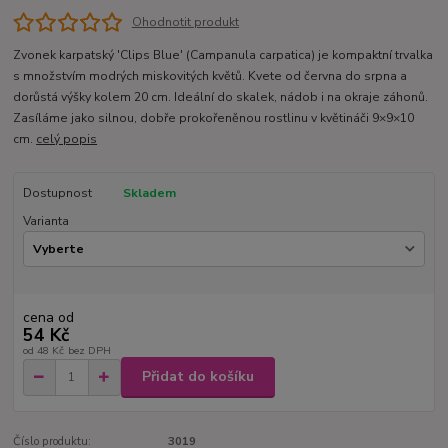
Ohodnotit produkt
Zvonek karpatský 'Clips Blue' (Campanula carpatica) je kompaktní trvalka
s množstvím modrých miskovitých květů. Kvete od června do srpna a
dorůstá výšky kolem 20 cm. Ideální do skalek, nádob i na okraje záhonů.
Zasíláme jako silnou, dobře prokořeněnou rostlinu v květináči 9×9×10
cm.
celý popis
Dostupnost
Skladem
Varianta
cena od
54 Kč
od
48 Kč
bez DPH
Přidat do košíku
Číslo produktu:
3019