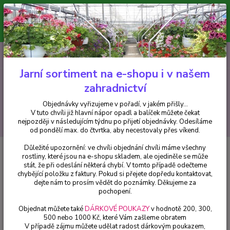
Minimální hodnota pro odeslání z e-shopu je 300 Kč.
V tuto chvíli již hlavní nápor objednávek opadl a balíček můžete čekat
nejpozději v následujícím týdnu po přijetí objednávky. Objednávky
vyřizujeme v pořadí, v jakém přišly...
0
ks
CZK
+420 602 223 614
za
0 Kč
Jarní sortiment na e-shopu i v našem
zahradnictví
Menu
Objednávky vyřizujeme v pořadí, v jakém přišly...
V tuto chvíli již hlavní nápor opadl a balíček můžete čekat
Hledat
nejpozději v následujícím týdnu po přijetí objednávky. Odesíláme
od pondělí max. do čtvrtka, aby necestovaly přes víkend.
Důležité upozornění: ve chvíli objednání chvíli máme všechny
Úvod
Trvalky
Zvonek modrý (Campanula Carp. Clips)
rostliny, které jsou na e-shopu skladem, ale ojediněle se může
stát, že při odeslání některá chybí. V tomto případě odečteme
Zvonek modrý (Campanula Carp.
chybějící položku z faktury. Pokud si přejete dopředu kontaktovat,
Clips)
dejte nám to prosím vědět do poznámky. Děkujeme za
pochopení.
Objednat můžete také
DÁRKOVÉ POUKAZY
v hodnotě 200, 300,
500 nebo 1000 Kč, které Vám zašleme obratem
V případě zájmu můžete udělat radost dárkovým poukazem,