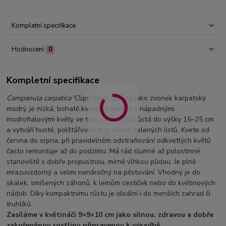
Kompletní specifikace
Hodnocení
0
Kompletní specifikace
Campanula carpatica
'Clips Blue', známý jako zvonek karpatský
modrý, je nízká, bohatě kvetoucí trvalka s nápadnými
modrofialovými květy ve tvaru misek. Dorůstá do výšky 15–25 cm
a vytváří husté, polštářovité trsy tmavě zelených listů. Kvete od
června do srpna, při pravidelném odstraňování odkvetlých květů
často remontuje až do podzimu. Má rád slunné až polostinné
stanoviště s dobře propustnou, mírně vlhkou půdou. Je plně
mrazuvzdorný a velmi nenáročný na pěstování. Vhodný je do
skalek, smíšených záhonů, k lemům cestiček nebo do květinových
nádob. Díky kompaktnímu růstu je ideální i do menších zahrad či
truhlíků.
Zasíláme v květináči 9×9×10 cm jako silnou, zdravou a dobře
zakořeněnou rostlinu připravenou k výsadbě.