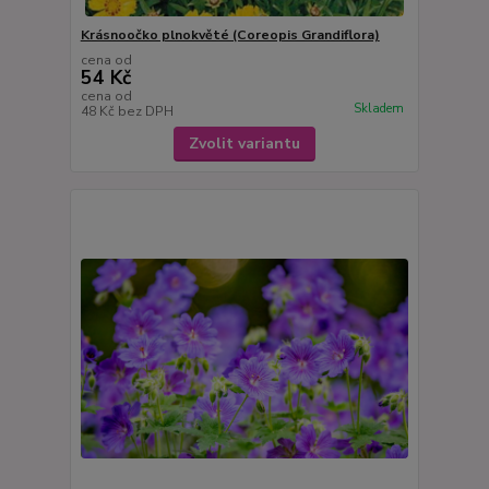
Krásnoočko plnokvěté (Coreopis Grandiflora)
cena od
54 Kč
cena od
Skladem
48 Kč
bez DPH
Zvolit variantu