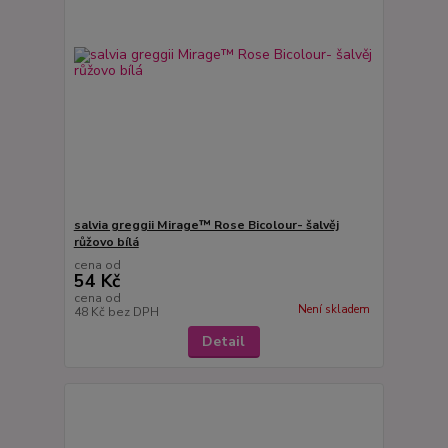
salvia greggii Mirage™ Rose Bicolour- šalvěj
růžovo bílá
cena od
54 Kč
cena od
Není skladem
48 Kč
bez DPH
Detail