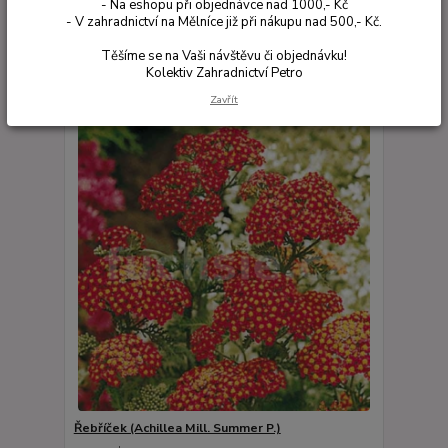
- Na eshopu při objednávce nad 1000,- Kč
- V zahradnictví na Mělníce již při nákupu nad 500,- Kč.
Zobrazuji 1-30 z 170
Těšíme se na Vaši návštěvu či objednávku!
Kolektiv Zahradnictví Petro
strana
z 6
další
Zavřít
Řebříček (Achillea Mill. Summer P.)