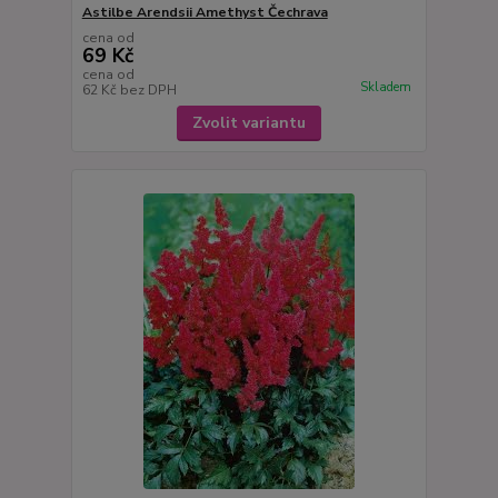
Astilbe Arendsii Amethyst Čechrava
cena od
69 Kč
cena od
Skladem
62 Kč
bez DPH
Zvolit variantu