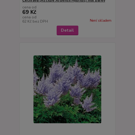
Čechrava (Astilbe Ardensii Hybrids) mix barev
cena od
69 Kč
cena od
Není skladem
62 Kč
bez DPH
Detail