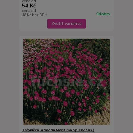
cena od
54 Kč
cena od
Skladem
48 Kč
bez DPH
Zvolit variantu
Trávnička, Armeria Maritima Splendens )