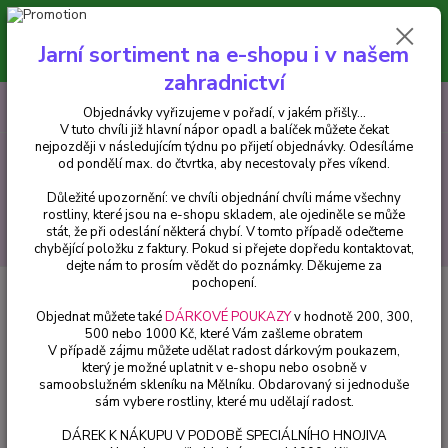
Minimální hodnota pro odeslání z e-shopu je 300 Kč.
V tuto chvíli již hlavní nápor objednávek opadl a balíček můžete čekat
Jarní sortiment na e-shopu i v našem
nejpozději v následujícím týdnu po přijetí objednávky. Objednávky
vyřizujeme v pořadí, v jakém přišly...
zahradnictví
0
ks
CZK
+420 602 223 614
Objednávky vyřizujeme v pořadí, v jakém přišly...
za
0 Kč
V tuto chvíli již hlavní nápor opadl a balíček můžete čekat
nejpozději v následujícím týdnu po přijetí objednávky. Odesíláme
od pondělí max. do čtvrtka, aby necestovaly přes víkend.
Menu
Důležité upozornění: ve chvíli objednání chvíli máme všechny
rostliny, které jsou na e-shopu skladem, ale ojediněle se může
stát, že při odeslání některá chybí. V tomto případě odečteme
Hledat
chybějící položku z faktury. Pokud si přejete dopředu kontaktovat,
dejte nám to prosím vědět do poznámky. Děkujeme za
pochopení.
Úvod
Trvalky
Objednat můžete také
DÁRKOVÉ POUKAZY
v hodnotě 200, 300,
Trvalky
500 nebo 1000 Kč, které Vám zašleme obratem
V případě zájmu můžete udělat radost dárkovým poukazem,
který je možné uplatnit v e-shopu nebo osobně v
Upřesnit parametry
samoobslužném skleníku na Mělníku. Obdarovaný si jednoduše
sám vybere rostliny, které mu udělají radost.
DÁREK K NÁKUPU V PODOBĚ SPECIÁLNÍHO HNOJIVA
Nejnovější
Nejlevnější
Nejdražší