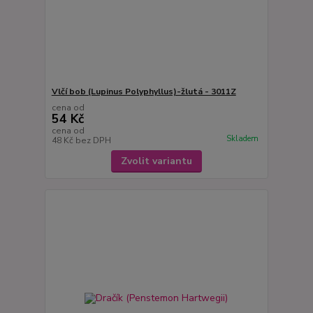
Vlčí bob (Lupinus Polyphyllus)-žlutá - 3011Z
cena od
54 Kč
cena od
Skladem
48 Kč
bez DPH
Zvolit variantu