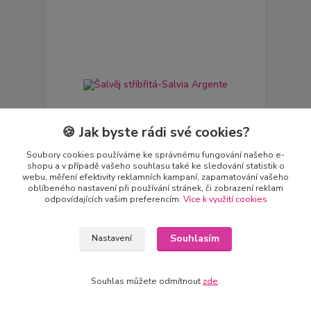
🍪 Jak byste rádi své cookies?
Soubory cookies používáme ke správnému fungování našeho e-
shopu a v případě vašeho souhlasu také ke sledování statistik o
webu, měření efektivity reklamních kampaní, zapamatování vašeho
oblíbeného nastavení při používání stránek, či zobrazení reklam
Šalvěj stříbřitá-Salvia Argente
odpovídajících vašim preferencím.
Více k využití cookies
cena od
54 Kč
cena od
Souhlasím
Nastavení
Skladem
48 Kč
bez DPH
Zvolit variantu
Souhlas můžete odmítnout
zde
.