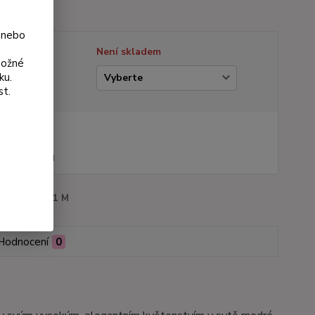
lý popis
 nebo
tupnost
Není skladem
možné
ku.
ianta
st.
na od
 Kč
48 Kč
bez DPH
roduktu:
3011 M
Hodnocení
0