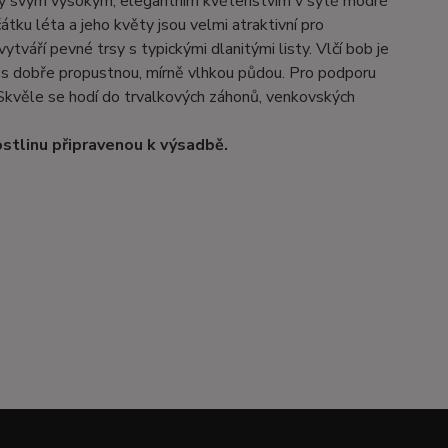
 díky svým vysokým, elegantním květenstvím v sytě modré
átku léta a jeho květy jsou velmi atraktivní pro
tváří pevné trsy s typickými dlanitými listy. Vlčí bob je
 s dobře propustnou, mírně vlhkou půdou. Pro podporu
Skvěle se hodí do trvalkových záhonů, venkovských
stlinu připravenou k výsadbě.