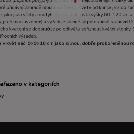
í bob (
Lupinus polyphyllus
) patří mezi nejoblíbenější trvalky
eré přidávají zahradě hloubku a živost. Kvete od konce jara do zač
, jako jsou včely a motýli. Rostlina dorůstá výšky 80–120 cm a vy
, plně mrazuvzdorný a vyžaduje slunné až polostinné stanoviště
ho kvetení se doporučuje po odkvětu seříznout květní stonky. 
přírodních výsadeb.
 v květináči 9×9×10 cm jako silnou, dobře prokořeněnou ro
zařazeno v kategoriích
ky