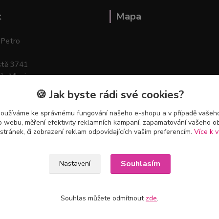
t
Mapa
 Petro
stě 3741
ík–Mlazice
🍪 Jak byste rádi své cookies?
používáme ke správnému fungování našeho e-shopu a v případě vašeho
k o webu, měření efektivity reklamních kampaní, zapamatování vašeho o
 stránek, či zobrazení reklam odpovídajících vašim preferencím.
Více k v
Souhlasím
Nastavení
Souhlas můžete odmítnout
zde
.