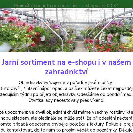
Minimální hodnota pro odeslání z e-shopu je 300 Kč.
íček můžete čekat nejpozději v následujícím týdnu po přijetí objedná
atalog
Poradna
Kontakty
Nevíte
Hledat
+420
Jarní sortiment na e-shopu i v našem
rvalky
Vlčí bob (Lupinus Polyphyllus)- modrá - 3011M
zahradnictví
 bob (Lupinus Polyphyllus)- mo
Objednávky vyřizujeme v pořadí, v jakém přišly...
 tuto chvíli již hlavní nápor opadl a balíček můžete čekat nejpozději
sledujícím týdnu po přijetí objednávky. Odesíláme od pondělí max.
čtvrtka, aby necestovaly přes víkend.
Modrý 
té upozornění: ve chvíli objednání chvíli máme všechny rostliny, kte
klasy 
shopu skladem, ale ojediněle se může stát, že při odeslání některá 
přitah
tomto případě odečteme chybějící položku z faktury. Pokud si přej
Zasílá
du kontaktovat, dejte nám to prosím vědět do poznámky. Děkuj