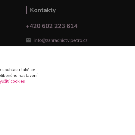
Kontakty
+420 602 223 614
info@zahradnictvipetro.cz
 souhlasu také ke
blíbeného nastavení
yužití cookies
Vytvořeno na
Eshop-rychle.cz