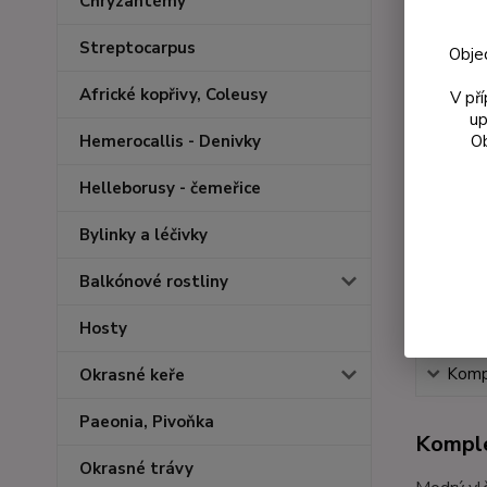
Chryzantémy
Streptocarpus
Obje
Africké kopřivy, Coleusy
V př
up
Ob
Hemerocallis - Denivky
Helleborusy - čemeřice
Bylinky a léčivky
Balkónové rostliny
Hosty
Kompl
Okrasné keře
Paeonia, Pivoňka
Komple
Okrasné trávy