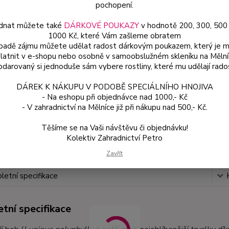
cm.
ce
pochopení.
dnat můžete také
DÁRKOVÉ POUKAZY
v hodnotě 200, 300, 500
1000 Kč, které Vám zašleme obratem
Dos
ípadě zájmu můžete udělat radost dárkovým poukazem, který je 
latnit v e-shopu nebo osobně v samoobslužném skleníku na Mělní
Var
darovaný si jednoduše sám vybere rostliny, které mu udělají rado
DÁREK K NÁKUPU V PODOBĚ SPECIÁLNÍHO HNOJIVA
ce
- Na eshopu při objednávce nad 1000,- Kč
54
- V zahradnictví na Mělníce již při nákupu nad 500,- Kč.
od
Těšíme se na Vaši návštěvu či objednávku!
Kolektiv Zahradnictví Petro
Číslo p
Zavřít
etní specifikace
tní specifikace