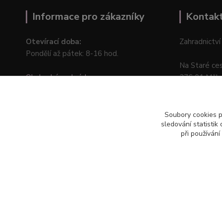
Informace pro zákazníky
Kontak
Otevírací doba:
Zahradnictví
Pondělí až pátek: 8-16 hod.
Na Staré ce
Obchodní podmínky
276 01 Měln
Online odstoupení od kupní smlouvy
Soubory cookies 
sledování statisti
při používání