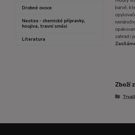
Modrý vlč
barvě, kt
Drobné ovoce
opylovače
Neotex - chemické přípravky,
nenáročný
hnojiva, travní směsi
opakované
zahrad i 
Literatura
Zasíláme
Zboží 
Trval