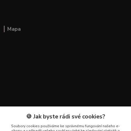
Mapa
🍪 Jak byste rádi své cookies?
Kontakty
Soubory cookies používáme ke správnému fungování našeho e-
+420 602 223 614
shopu a v případě vašeho souhlasu také ke sledování statistik o