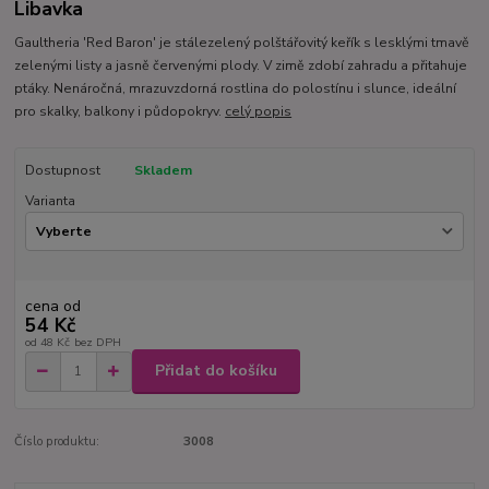
Libavka
Gaultheria 'Red Baron' je stálezelený polštářovitý keřík s lesklými tmavě
zelenými listy a jasně červenými plody. V zimě zdobí zahradu a přitahuje
ptáky. Nenáročná, mrazuvzdorná rostlina do polostínu i slunce, ideální
pro skalky, balkony i půdopokryv.
celý popis
Dostupnost
Skladem
Varianta
cena od
54 Kč
od
48 Kč
bez DPH
Přidat do košíku
Číslo produktu:
3008