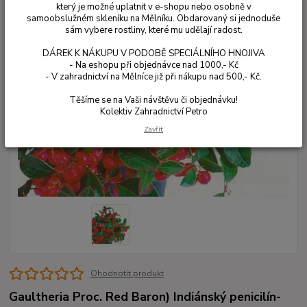
který je možné uplatnit v e-shopu nebo osobně v
samoobslužném skleníku na Mělníku. Obdarovaný si jednoduše
sám vybere rostliny, které mu udělají radost.
DÁREK K NÁKUPU V PODOBĚ SPECIÁLNÍHO HNOJIVA
- Na eshopu při objednávce nad 1000,- Kč
- V zahradnictví na Mělníce již při nákupu nad 500,- Kč.
Těšíme se na Vaši návštěvu či objednávku!
Kolektiv Zahradnictví Petro
Zavřít
Ohodnotit produkt
Gaultheria Proc. Red Baron) Indiánský penicilín-