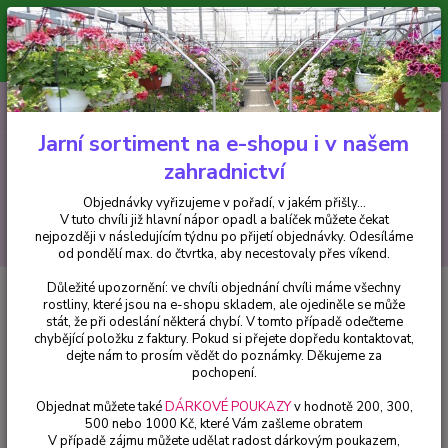
Minimální hodnota pro odeslání z e-shopu je 300 Kč.
V tuto chvíli již hlavní nápor objednávek opadl a balíček můžete čekat
nejpozději v následujícím týdnu po přijetí objednávky. Objednávky
vyřizujeme v pořadí, v jakém přišly...
0
ks
CZK
+420 602 223 614
za
0 Kč
Jarní sortiment na e-shopu i v našem
zahradnictví
Menu
Objednávky vyřizujeme v pořadí, v jakém přišly...
V tuto chvíli již hlavní nápor opadl a balíček můžete čekat
Hledat
nejpozději v následujícím týdnu po přijetí objednávky. Odesíláme
od pondělí max. do čtvrtka, aby necestovaly přes víkend.
Důležité upozornění: ve chvíli objednání chvíli máme všechny
Úvod
Trvalky
rostliny, které jsou na e-shopu skladem, ale ojediněle se může
stát, že při odeslání některá chybí. V tomto případě odečteme
chybějící položku z faktury. Pokud si přejete dopředu kontaktovat,
dejte nám to prosím vědět do poznámky. Děkujeme za
pochopení.
Objednat můžete také
DÁRKOVÉ POUKAZY
v hodnotě 200, 300,
500 nebo 1000 Kč, které Vám zašleme obratem
V případě zájmu můžete udělat radost dárkovým poukazem,