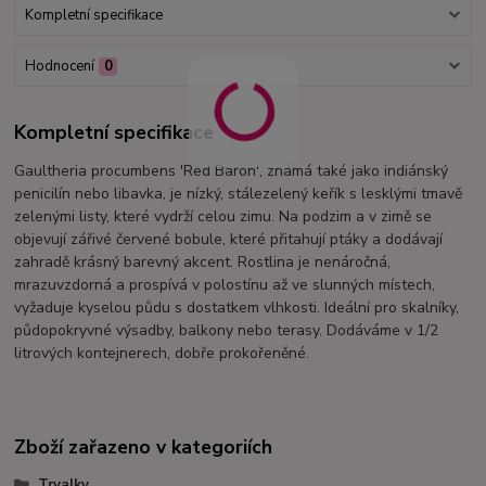
Kompletní specifikace
Hodnocení
0
Kompletní specifikace
Gaultheria procumbens 'Red Baron', známá také jako indiánský
penicilín nebo libavka, je nízký, stálezelený keřík s lesklými tmavě
zelenými listy, které vydrží celou zimu. Na podzim a v zimě se
objevují zářivé červené bobule, které přitahují ptáky a dodávají
zahradě krásný barevný akcent. Rostlina je nenáročná,
mrazuvzdorná a prospívá v polostínu až ve slunných místech,
vyžaduje kyselou půdu s dostatkem vlhkosti. Ideální pro skalníky,
půdopokryvné výsadby, balkony nebo terasy. Dodáváme v 1/2
litrových kontejnerech, dobře prokořeněné.
Zboží zařazeno v kategoriích
Trvalky