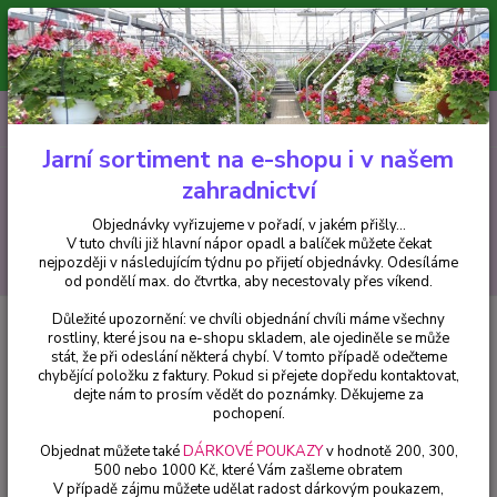
Minimální hodnota pro odeslání z e-shopu je 300 Kč.
V tuto chvíli již hlavní nápor objednávek opadl a balíček můžete čekat
nejpozději v následujícím týdnu po přijetí objednávky. Objednávky
vyřizujeme v pořadí, v jakém přišly...
0
ks
CZK
+420 602 223 614
za
0 Kč
Jarní sortiment na e-shopu i v našem
zahradnictví
Menu
Objednávky vyřizujeme v pořadí, v jakém přišly...
V tuto chvíli již hlavní nápor opadl a balíček můžete čekat
Hledat
nejpozději v následujícím týdnu po přijetí objednávky. Odesíláme
od pondělí max. do čtvrtka, aby necestovaly přes víkend.
Důležité upozornění: ve chvíli objednání chvíli máme všechny
Úvod
Pelargonie
Pelargónie Fireworks Scarlet - cena na prodejně
rostliny, které jsou na e-shopu skladem, ale ojediněle se může
stát, že při odeslání některá chybí. V tomto případě odečteme
Pelargónie Fireworks Scarlet -
chybějící položku z faktury. Pokud si přejete dopředu kontaktovat,
cena na prodejně
dejte nám to prosím vědět do poznámky. Děkujeme za
pochopení.
Objednat můžete také
DÁRKOVÉ POUKAZY
v hodnotě 200, 300,
500 nebo 1000 Kč, které Vám zašleme obratem
V případě zájmu můžete udělat radost dárkovým poukazem,