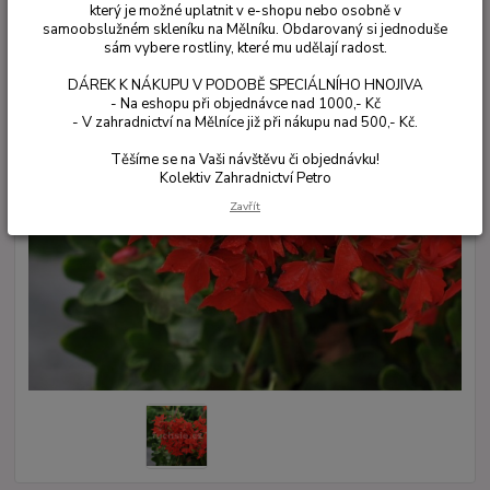
který je možné uplatnit v e-shopu nebo osobně v
samoobslužném skleníku na Mělníku. Obdarovaný si jednoduše
sám vybere rostliny, které mu udělají radost.
DÁREK K NÁKUPU V PODOBĚ SPECIÁLNÍHO HNOJIVA
- Na eshopu při objednávce nad 1000,- Kč
- V zahradnictví na Mělníce již při nákupu nad 500,- Kč.
Těšíme se na Vaši návštěvu či objednávku!
Kolektiv Zahradnictví Petro
Zavřít