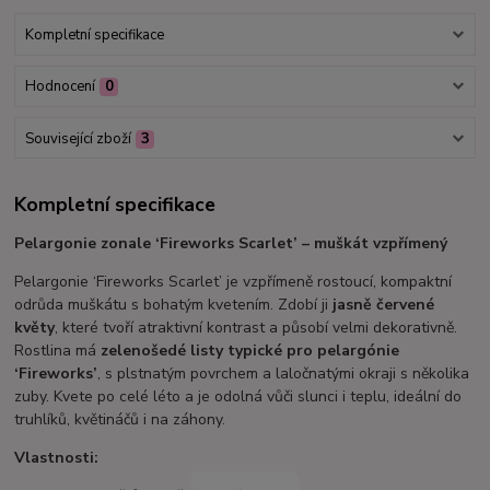
Kompletní specifikace
Hodnocení
0
Související zboží
3
Kompletní specifikace
Pelargonie zonale ‘Fireworks Scarlet’ – muškát vzpřímený
Pelargonie ‘Fireworks Scarlet’ je vzpřímeně rostoucí, kompaktní
odrůda muškátu s bohatým kvetením. Zdobí ji
jasně červené
květy
, které tvoří atraktivní kontrast a působí velmi dekorativně.
Rostlina má
zelenošedé listy typické pro pelargónie
‘Fireworks’
, s plstnatým povrchem a laločnatými okraji s několika
zuby. Kvete po celé léto a je odolná vůči slunci i teplu, ideální do
truhlíků, květináčů i na záhony.
Vlastnosti: