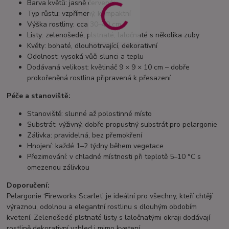
Barva květů: jasně červená
Typ růstu: vzpřímený, kompaktní
Výška rostliny: cca 30–40 cm
Listy: zelenošedé, plstnaté, laločnaté s několika zuby
Květy: bohaté, dlouhotrvající, dekorativní
Odolnost: vysoká vůči slunci a teplu
Dodávaná velikost: květináč 9 × 9 × 10 cm – dobře
prokořeněná rostlina připravená k přesazení
Péče a stanoviště:
Stanoviště: slunné až polostinné místo
Substrát: výživný, dobře propustný substrát pro pelargonie
Zálivka: pravidelná, bez přemokření
Hnojení: každé 1–2 týdny během vegetace
Přezimování: v chladné místnosti při teplotě 5–10 °C s
omezenou zálivkou
Doporučení:
Pelargonie ‘Fireworks Scarlet’ je ideální pro všechny, kteří chtějí
výraznou, odolnou a elegantní rostlinu s dlouhým obdobím
kvetení. Zelenošedé plstnaté listy s laločnatými okraji dodávají
rostlině dekorativní vzhled i mimo kvetení.