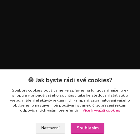
🍪 Jak byste rádi své cookies?
Kontakty
Soubory cookies používáme ke správnému fungování našeho e-
+420 602 223 614
shopu a v případě vašeho souhlasu také ke sledování statistik o
webu, měření efektivity reklamních kampaní, zapamatování vašeho
oblíbeného nastavení při používání stránek, či zobrazení reklam
info@zahradnictvipetro.cz
odpovídajících vašim preferencím.
Více k využití cookies
Souhlasím
Nastavení