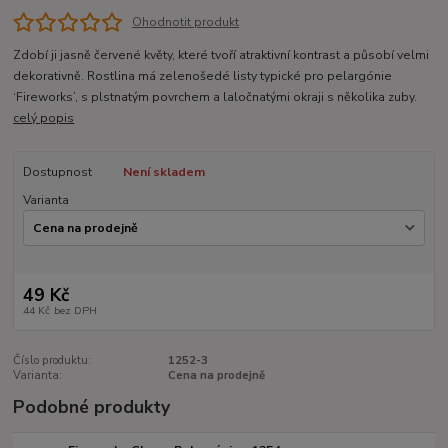
Ohodnotit produkt
Zdobí ji jasně červené květy, které tvoří atraktivní kontrast a působí velmi
dekorativně. Rostlina má zelenošedé listy typické pro pelargónie
‘Fireworks’, s plstnatým povrchem a laločnatými okraji s několika zuby.
celý popis
Dostupnost
Není skladem
Varianta
49 Kč
44 Kč
bez DPH
Číslo produktu:
1252-3
Varianta:
Cena na prodejně
Podobné produkty