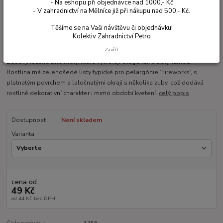
- Na eshopu při objednávce nad 1000,- Kč
- V zahradnictví na Mělníce již při nákupu nad 500,- Kč.
Těšíme se na Vaši návštěvu či objednávku!
Kolektiv Zahradnictví Petro
Ohodnotit produkt
Zavřít
Zdobí ji krásné bílé květy, které vytvářejí elegantní a čistý vzhled.
Rostlina má zelenošedé listy typické pro pelargónie ‘Fireworks’, s
plstnatým povrchem a laločnatými okraji s několika zuby, což dodává
rostlině dekorativní charakter i mimo období kvetení.
celý popis
Dostupnost
Není skladem
Varianta
cena od
49 Kč
od
44 Kč
bez DPH