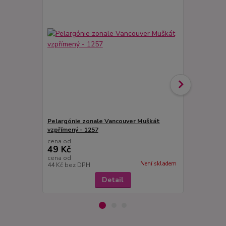
Pelargónie zonale Vancouver Muškát
Pelargonie z
vzpřímený - 1257
okrajem - 1
cena od
cena od
49 Kč
49 Kč
cena od
cena od
Není skladem
44 Kč
bez DPH
44 Kč
bez D
Detail