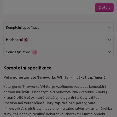
Detail
Kompletní specifikace
Hodnocení
0
Související zboží
3
Kompletní specifikace
Pelargonie zonale ‘Fireworks White’ – muškát vzpřímený
Pelargonie ‘Fireworks White’ je vzpřímeně rostoucí, kompaktní
odrůda muškátu s bohatým a dlouhotrvajícím kvetením. Zdobí ji
krásné bílé květy
, které vytvářejí elegantní a čistý vzhled.
Rostlina má
zelenošedé listy typické pro pelargónie
‘Fireworks’
, s plstnatým povrchem a laločnatými okraji s několika
zuby, což dodává rostlině dekorativní charakter i mimo období