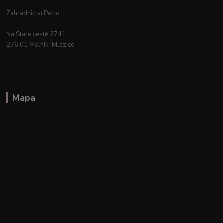
Zahradnictví Petro
Na Staré cestě 3741
276 01 Mělník–Mlazice
Mapa