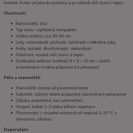
kvetení. Kvete od jara do podzimu a je odolná vůči slunci i teplu.
Vlastnosti:
Barva květů: bílá
Typ růstu: vzpřímený, kompaktní
Výška rostliny: cca 30–40 cm
Listy: zelenošedé, plstnaté, laločnaté s několika zuby
Květy: bohaté, dlouhotrvající, dekorativní
Odolnost: vysoká vůči slunci a teplu
Dodávaná velikost: květináč 9 × 9 × 10 cm – dobře
prokořeněná rostlina připravená k přesazení
Péče a stanoviště:
Stanoviště: slunné až polostinné místo
Substrát: výživný, dobře propustný substrát pro pelargonie
Zálivka: pravidelná, bez přemokření
Hnojení: každé 1–2 týdny během vegetace
Přezimování: v chladné místnosti při teplotě 5–10 °C s
omezenou zálivkou
Doporučení: