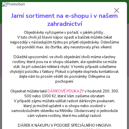
Minimální hodnota pro odeslání z e-shopu je 300 Kč.
V tuto chvíli již hlavní nápor objednávek opadl a balíček můžete čekat
Jarní sortiment na e-shopu i v našem
nejpozději v následujícím týdnu po přijetí objednávky. Objednávky
vyřizujeme v pořadí, v jakém přišly...
zahradnictví
0
ks
CZK
+420 602 223 614
Objednávky vyřizujeme v pořadí, v jakém přišly...
za
0 Kč
V tuto chvíli již hlavní nápor opadl a balíček můžete čekat
nejpozději v následujícím týdnu po přijetí objednávky. Odesíláme
od pondělí max. do čtvrtka, aby necestovaly přes víkend.
Menu
Důležité upozornění: ve chvíli objednání chvíli máme všechny
rostliny, které jsou na e-shopu skladem, ale ojediněle se může
stát, že při odeslání některá chybí. V tomto případě odečteme
Hledat
chybějící položku z faktury. Pokud si přejete dopředu kontaktovat,
dejte nám to prosím vědět do poznámky. Děkujeme za
pochopení.
Úvod
Pelargonie
Pelargónie Fireworks White - 1256
Objednat můžete také
DÁRKOVÉ POUKAZY
v hodnotě 200, 300,
Pelargónie Fireworks White -
500 nebo 1000 Kč, které Vám zašleme obratem
V případě zájmu můžete udělat radost dárkovým poukazem,
1256
který je možné uplatnit v e-shopu nebo osobně v
samoobslužném skleníku na Mělníku. Obdarovaný si jednoduše
sám vybere rostliny, které mu udělají radost.
DÁREK K NÁKUPU V PODOBĚ SPECIÁLNÍHO HNOJIVA