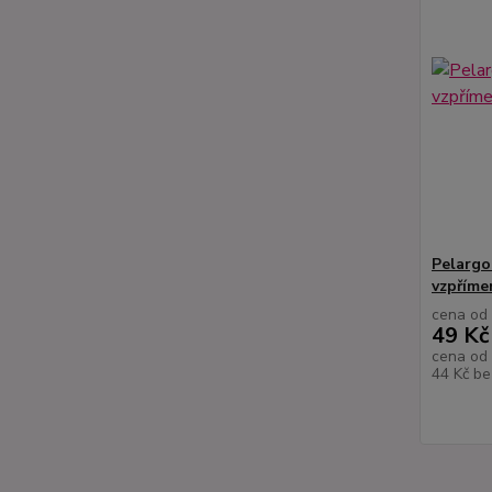
Pelargo
vzpříme
cena od
49 Kč
cena od
44 Kč
be