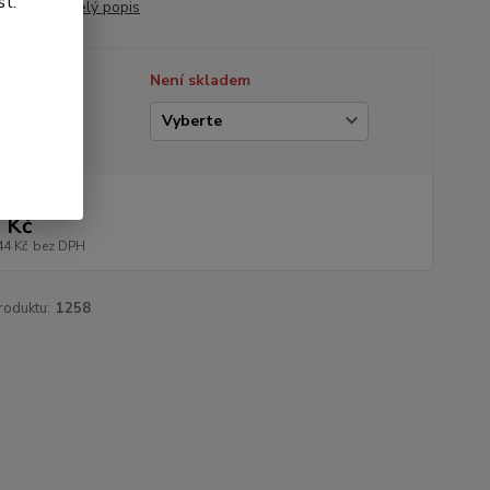
st.
 kvetoucí.
celý popis
tupnost
Není skladem
ianta
na od
 Kč
44 Kč
bez DPH
roduktu:
1258