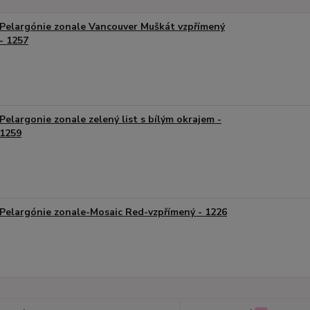
Pelargónie zonale Vancouver Muškát vzpřímený
- 1257
Pelargonie zonale zelený list s bílým okrajem -
1259
Pelargónie zonale-Mosaic Red-vzpřímený - 1226