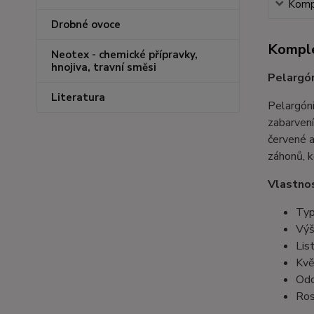
Kompl
Drobné ovoce
Komple
Neotex - chemické přípravky,
hnojiva, travní směsi
Pelargón
Literatura
Pelargóni
zabarvení
červené a
záhonů, k
Vlastnos
Typ
Výš
Lis
Kvě
Odo
Ros