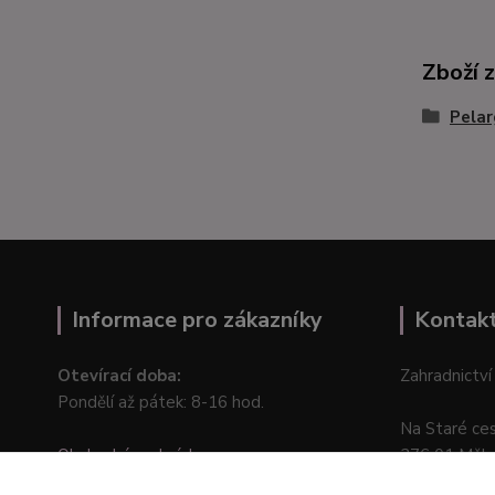
Zboží 
Pelar
Informace pro zákazníky
Kontak
Otevírací doba:
Zahradnictví
Pondělí až pátek: 8-16 hod.
Na Staré ce
Obchodní podmínky
276 01 Měln
Online odstoupení od kupní smlouvy