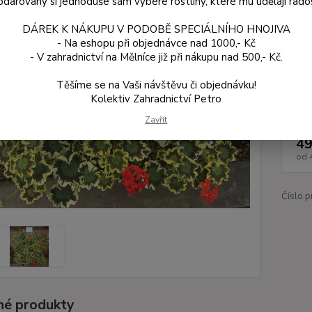
darovaný si jednoduše sám vybere rostliny, které mu udělají rado
dlouho
DÁREK K NÁKUPU V PODOBĚ SPECIÁLNÍHO HNOJIVA
- Na eshopu při objednávce nad 1000,- Kč
Dos
- V zahradnictví na Mělníce již při nákupu nad 500,- Kč.
Var
Těšíme se na Vaši návštěvu či objednávku!
Kolektiv Zahradnictví Petro
Zavřít
ce
49
od
Číslo p
é produkty