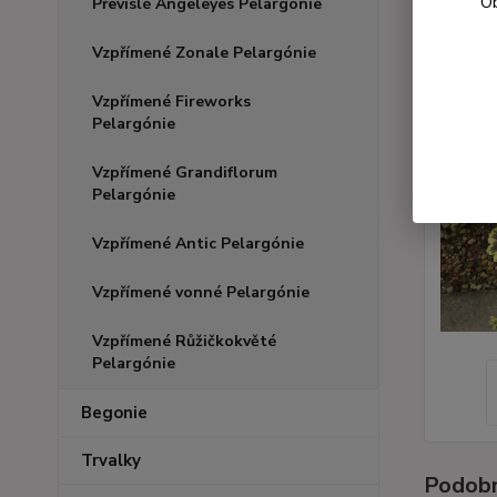
Ob
Převislé Angeleyes Pelargónie
Vzpřímené Zonale Pelargónie
Vzpřímené Fireworks
Pelargónie
Vzpřímené Grandiflorum
Pelargónie
Vzpřímené Antic Pelargónie
Vzpřímené vonné Pelargónie
Vzpřímené Růžičkokvěté
Pelargónie
Begonie
Trvalky
Podobn