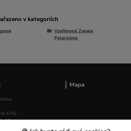
zařazeno v kategoriích
gonie
Vzpřímené Zonale
Pelargónie
t
Mapa
 Petro
stě 3741
ík–Mlazice