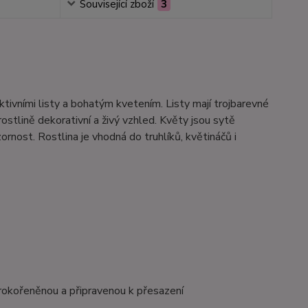
Související zboží
3
tivními listy a bohatým kvetením. Listy mají trojbarevné
ostlině dekorativní a živý vzhled. Květy jsou sytě
ornost. Rostlina je vhodná do truhlíků, květináčů i
rokořeněnou a připravenou k přesazení