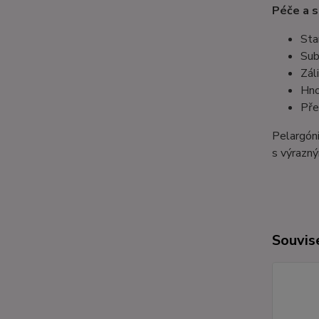
Péče a s
Sta
Sub
Zál
Hno
Pře
Pelargóni
s výrazným
Souvise