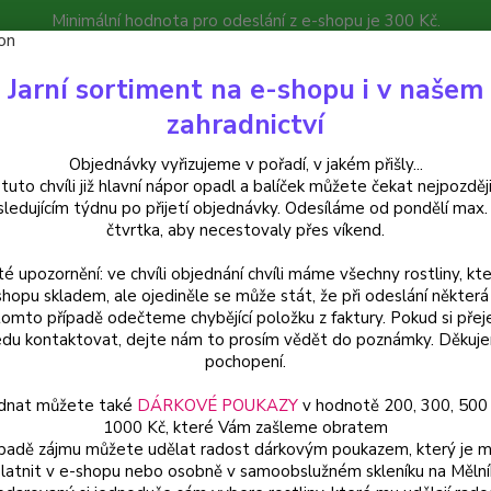
Minimální hodnota pro odeslání z e-shopu je 300 Kč.
íček můžete čekat nejpozději v následujícím týdnu po přijetí objedná
Jarní sortiment na e-shopu i v našem
atalog
Poradna
Kontakty
zahradnictví
Nevíte
Hledat
Objednávky vyřizujeme v pořadí, v jakém přišly...
+420
 tuto chvíli již hlavní nápor opadl a balíček můžete čekat nejpozději
sledujícím týdnu po přijetí objednávky. Odesíláme od pondělí max.
čtvrtka, aby necestovaly přes víkend.
elargonie
Pelargónie zonale-barevný list, vzpřímený - 1258
té upozornění: ve chvíli objednání chvíli máme všechny rostliny, kte
rgónie zonale-barevný list, vzp
shopu skladem, ale ojediněle se může stát, že při odeslání některá 
tomto případě odečteme chybějící položku z faktury. Pokud si přej
du kontaktovat, dejte nám to prosím vědět do poznámky. Děkuj
pochopení.
Pelarg
dnat můžete také
DÁRKOVÉ POUKAZY
v hodnotě 200, 300, 500
atrakti
1000 Kč, které Vám zašleme obratem
zabarv
ípadě zájmu můžete udělat radost dárkovým poukazem, který je 
latnit v e-shopu nebo osobně v samoobslužném skleníku na Mělní
dodává 