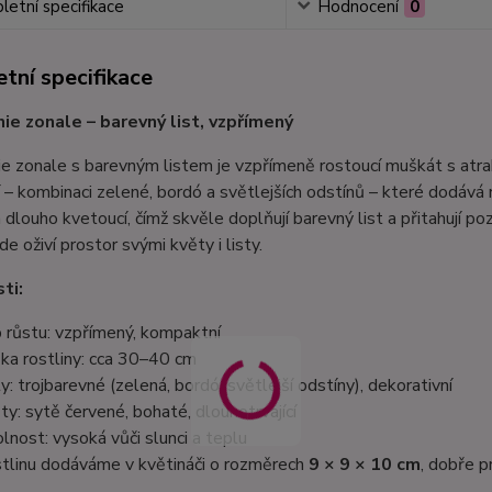
etní specifikace
Hodnocení
0
tní specifikace
ie zonale – barevný list, vzpřímený
e zonale s barevným listem je vzpřímeně rostoucí muškát s atrak
 – kombinaci zelené, bordó a světlejších odstínů – které dodává r
 dlouho kvetoucí, čímž skvěle doplňují barevný list a přitahují poz
de oživí prostor svými květy i listy.
ti:
 růstu: vzpřímený, kompaktní
ka rostliny: cca 30–40 cm
ty: trojbarevné (zelená, bordó, světlejší odstíny), dekorativní
ty: sytě červené, bohaté, dlouhotrvající
lnost: vysoká vůči slunci a teplu
tlinu dodáváme v květináči o rozměrech
9 × 9 × 10 cm
, dobře p