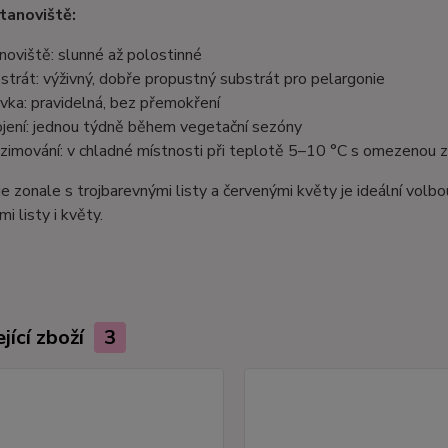
tanoviště:
noviště: slunné až polostinné
strát: výživný, dobře propustný substrát pro pelargonie
ivka: pravidelná, bez přemokření
jení: jednou týdně během vegetační sezóny
zimování: v chladné místnosti při teplotě 5–10 °C s omezenou z
e zonale s trojbarevnými listy a červenými květy je ideální volbo
i listy i květy.
jící zboží
3