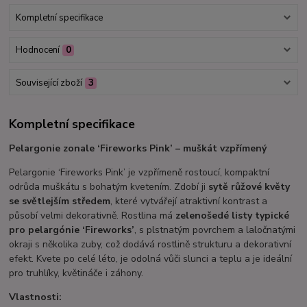
Kompletní specifikace
Hodnocení
0
Související zboží
3
Kompletní specifikace
Pelargonie zonale ‘Fireworks Pink’ – muškát vzpřímený
Pelargonie ‘Fireworks Pink’ je vzpřímeně rostoucí, kompaktní
odrůda muškátu s bohatým kvetením. Zdobí ji
sytě růžové květy
se světlejším středem
, které vytvářejí atraktivní kontrast a
působí velmi dekorativně. Rostlina má
zelenošedé listy typické
pro pelargónie ‘Fireworks’
, s plstnatým povrchem a laločnatými
okraji s několika zuby, což dodává rostlině strukturu a dekorativní
efekt. Kvete po celé léto, je odolná vůči slunci a teplu a je ideální
pro truhlíky, květináče i záhony.
Vlastnosti: