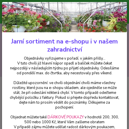
Minimální hodnota pro odeslání z e-shopu je 300 Kč.
V tuto chvíli již hlavní nápor objednávek opadl a balíček můžete čekat
nejpozději v následujícím týdnu po přijetí objednávky. Objednávky
vyřizujeme v pořadí, v jakém přišly...
0
ks
CZK
+420 602 223 614
za
0 Kč
Jarní sortiment na e-shopu i v našem
zahradnictví
Menu
Objednávky vyřizujeme v pořadí, v jakém přišly...
V tuto chvíli již hlavní nápor opadl a balíček můžete čekat
Hledat
nejpozději v následujícím týdnu po přijetí objednávky. Odesíláme
od pondělí max. do čtvrtka, aby necestovaly přes víkend.
Důležité upozornění: ve chvíli objednání chvíli máme všechny
Úvod
Pelargonie
Fireworks Pink Pelargónie - 1249
rostliny, které jsou na e-shopu skladem, ale ojediněle se může
stát, že při odeslání některá chybí. V tomto případě odečteme
Fireworks Pink Pelargónie - 1249
chybějící položku z faktury. Pokud si přejete dopředu kontaktovat,
dejte nám to prosím vědět do poznámky. Děkujeme za
pochopení.
Objednat můžete také
DÁRKOVÉ POUKAZY
v hodnotě 200, 300,
500 nebo 1000 Kč, které Vám zašleme obratem
V případě zájmu můžete udělat radost dárkovým poukazem,