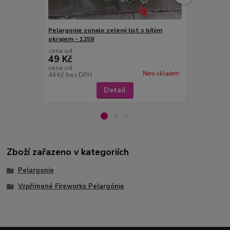
Pelargonie zonale zelený list s bílým
Pelargónie 
okrajem - 1259
vzpřímený -
cena od
cena od
49 Kč
49 Kč
cena od
cena od
Není skladem
44 Kč
bez DPH
44 Kč
bez D
Detail
Zboží zařazeno v kategoriích
Pelargonie
Vzpřímené Fireworks Pelargónie