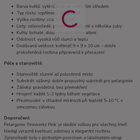
Barva květů: sytě růžová se světlejším středem
Typ růstu: vzpřímený, kompaktní
Výška rostliny: cca 30–40 cm
Listy: zelenošedé, plstnaté, laločnaté s několika zuby
Květy: bohaté, dlouhotrvající, dekorativní
Odolnost: vysoká vůči slunci a teplu
Dodávaná velikost: květináč 9 × 9 × 10 cm – dobře
prokořeněná rostlina připravená k přesazení
Péče a stanoviště:
Stanoviště: slunné až polostinné místo
Substrát: výživný, dobře propustný substrát pro pelargonie
Zálivka: pravidelná, bez přemokření
Hnojení: každé 1–2 týdny během vegetace
Přezimování: v chladné místnosti při teplotě 5–10 °C s
omezenou zálivkou
Doporučení:
Pelargonie ‘Fireworks Pink’ je ideální volbou pro všechny, kteří
hledají výrazně kvetoucí, odolnou a elegantní rostlinu.
Zelenošedé listy s plstnatým povrchem a laločnatými okraji