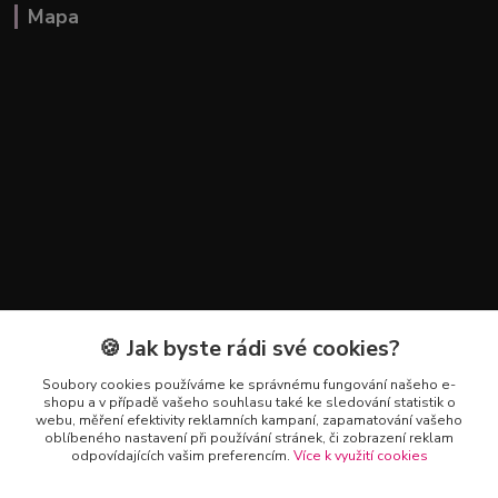
Mapa
🍪 Jak byste rádi své cookies?
Kontakty
Soubory cookies používáme ke správnému fungování našeho e-
+420 602 223 614
shopu a v případě vašeho souhlasu také ke sledování statistik o
webu, měření efektivity reklamních kampaní, zapamatování vašeho
oblíbeného nastavení při používání stránek, či zobrazení reklam
info@zahradnictvipetro.cz
odpovídajících vašim preferencím.
Více k využití cookies