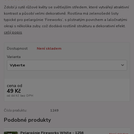
Zdobí ji sytě růžové květy se světlejším středem, které vytvářejí atraktivní
kontrast a působí velmi dekorativně. Rostlina má zelenošedé listy
typické pro pelargónie ‘Fireworks’, s plstnatým povrchem a laločnatými
okraji s několika zuby, což dodává rostlině strukturu a dekorativní efekt.
celý popis
Dostupnost
Není skladem
Varianta
cena od
49 Kč
od
44 Kč
bez DPH
Číslo produktu:
1249
Podobné produkty
Pelargónie Fireworks White - 1256