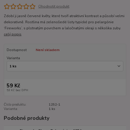
Ohodnotit produkt
Zdobí ji jasně červené květy, které tvoří atraktivní kontrast a působí velmi
dekorativně. Rostlina má zelenošedé listy typické pro pelargónie
‘Fireworks’, s plstnatým povrchem a laločnatými okraji s několika zuby.
celý popis
Dostupnost
Není skladem
Varianta
59 Kč
53 Kč
bez DPH
Číslo produktu:
1252-1
Varianta:
1 ks
Podobné produkty