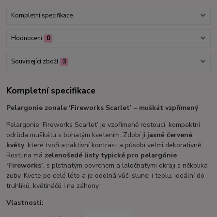
Kompletní specifikace
Hodnocení
0
Související zboží
3
Kompletní specifikace
Pelargonie zonale ‘Fireworks Scarlet’ – muškát vzpřímený
Pelargonie ‘Fireworks Scarlet’ je vzpřímeně rostoucí, kompaktní
odrůda muškátu s bohatým kvetením. Zdobí ji
jasně červené
květy
, které tvoří atraktivní kontrast a působí velmi dekorativně.
Rostlina má
zelenošedé listy typické pro pelargónie
‘Fireworks’
, s plstnatým povrchem a laločnatými okraji s několika
zuby. Kvete po celé léto a je odolná vůči slunci i teplu, ideální do
truhlíků, květináčů i na záhony.
Vlastnosti: