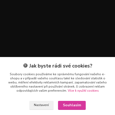
🍪 Jak byste rádi své cookies?
Kontakty
Soubory cookies používáme ke správnému fungování našeho e-
+420 602 223 614
shopu a v případě vašeho souhlasu také ke sledování statistik o
webu, měření efektivity reklamních kampaní, zapamatování vašeho
oblíbeného nastavení při používání stránek, či zobrazení reklam
info@zahradnictvipetro.cz
odpovídajících vašim preferencím.
Více k využití cookies
Souhlasím
Nastavení