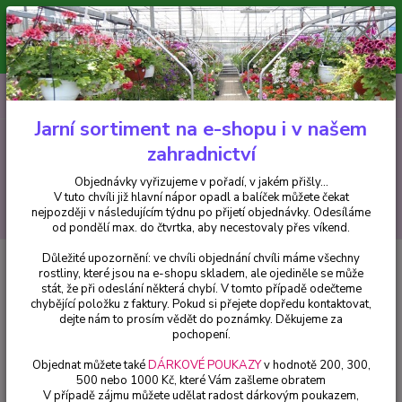
Minimální hodnota pro odeslání z e-shopu je 300 Kč.
V tuto chvíli již hlavní nápor objednávek opadl a balíček můžete čekat
nejpozději v následujícím týdnu po přijetí objednávky. Objednávky
vyřizujeme v pořadí, v jakém přišly...
0
ks
CZK
+420 602 223 614
za
0 Kč
Jarní sortiment na e-shopu i v našem
zahradnictví
Menu
Objednávky vyřizujeme v pořadí, v jakém přišly...
V tuto chvíli již hlavní nápor opadl a balíček můžete čekat
Hledat
nejpozději v následujícím týdnu po přijetí objednávky. Odesíláme
od pondělí max. do čtvrtka, aby necestovaly přes víkend.
Důležité upozornění: ve chvíli objednání chvíli máme všechny
Úvod
Pelargonie
Pelargónie Fireworks Scarlet - 1 ks
rostliny, které jsou na e-shopu skladem, ale ojediněle se může
stát, že při odeslání některá chybí. V tomto případě odečteme
Pelargónie Fireworks Scarlet - 1
chybějící položku z faktury. Pokud si přejete dopředu kontaktovat,
ks
dejte nám to prosím vědět do poznámky. Děkujeme za
pochopení.
Objednat můžete také
DÁRKOVÉ POUKAZY
v hodnotě 200, 300,
500 nebo 1000 Kč, které Vám zašleme obratem
V případě zájmu můžete udělat radost dárkovým poukazem,