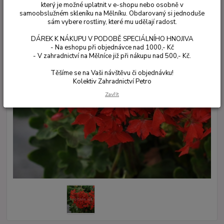
který je možné uplatnit v e-shopu nebo osobně v
samoobslužném skleníku na Mělníku. Obdarovaný si jednoduše
sám vybere rostliny, které mu udělají radost.
DÁREK K NÁKUPU V PODOBĚ SPECIÁLNÍHO HNOJIVA
- Na eshopu při objednávce nad 1000,- Kč
- V zahradnictví na Mělníce již při nákupu nad 500,- Kč.
Těšíme se na Vaši návštěvu či objednávku!
Kolektiv Zahradnictví Petro
Zavřít