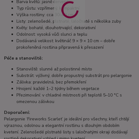
Barva květů: jasně červená
Typ růstu: vzpřímený, kompaktní
Výška rostliny: cca 30–40 cm
Listy: zelenošedé, plstnaté, laločnaté s několika zuby
Květy: bohaté, dlouhotrvající, dekorativní
Odolnost: vysoká vůči slunci a teplu
Dodávaná velikost: květináč 9 × 9 × 10 cm – dobře
prokořeněná rostlina připravená k přesazení
Péče a stanoviště:
Stanoviště: slunné až polostinné místo
Substrát: výživný, dobře propustný substrát pro pelargonie
Zálivka: pravidelná, bez přemokření
Hnojení: každé 1–2 týdny během vegetace
Přezimování: v chladné místnosti při teplotě 5–10 °C s
omezenou zálivkou
Doporučení:
Pelargonie ‘Fireworks Scarlet’ je ideální pro všechny, kteří chtějí
výraznou, odolnou a elegantní rostlinu s dlouhým obdobím
kvetení. Zelenošedé plstnaté listy s laločnatými okraji dodávají
rostlině dekorativní vzhled i mimo kvetení.