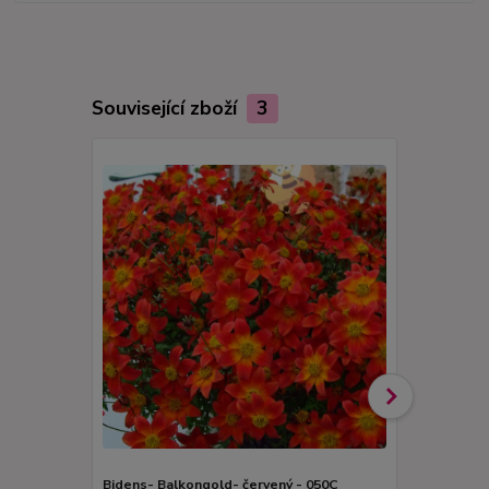
Související zboží
3
Bidens- Balkongold- červený - 050C
Bidens-balk