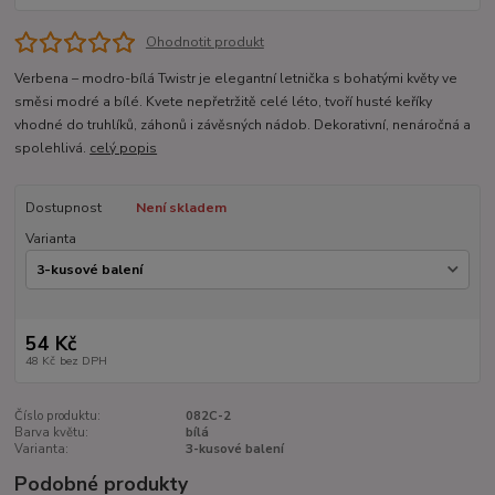
Ohodnotit produkt
Verbena – modro-bílá Twistr je elegantní letnička s bohatými květy ve
směsi modré a bílé. Kvete nepřetržitě celé léto, tvoří husté keříky
vhodné do truhlíků, záhonů i závěsných nádob. Dekorativní, nenáročná a
spolehlivá.
celý popis
Dostupnost
Není skladem
Varianta
54 Kč
48 Kč
bez DPH
Číslo produktu:
082C-2
Barva květu:
bílá
Varianta:
3-kusové balení
Podobné produkty