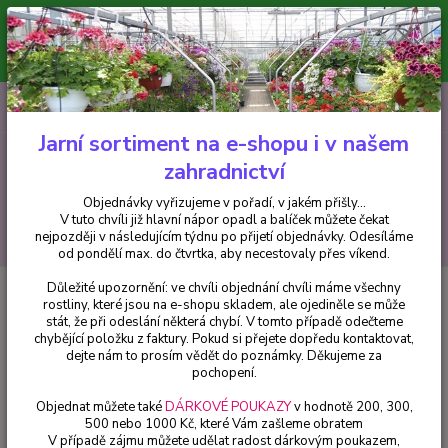
Minimální hodnota pro odeslání z e-shopu je 300 Kč.
V tuto chvíli již hlavní nápor objednávek opadl a balíček můžete čekat
nejpozději v následujícím týdnu po přijetí objednávky. Objednávky
vyřizujeme v pořadí, v jakém přišly...
0
ks
CZK
+420 602 223 614
za
0 Kč
Jarní sortiment na e-shopu i v našem
zahradnictví
Menu
Objednávky vyřizujeme v pořadí, v jakém přišly...
V tuto chvíli již hlavní nápor opadl a balíček můžete čekat
Hledat
nejpozději v následujícím týdnu po přijetí objednávky. Odesíláme
od pondělí max. do čtvrtka, aby necestovaly přes víkend.
Důležité upozornění: ve chvíli objednání chvíli máme všechny
Úvod
Balkónové rostliny
Verbena – modro-bílá - cena za kus v 3-
rostliny, které jsou na e-shopu skladem, ale ojediněle se může
kusovém balení
stát, že při odeslání některá chybí. V tomto případě odečteme
chybějící položku z faktury. Pokud si přejete dopředu kontaktovat,
Verbena – modro-bílá - cena za
dejte nám to prosím vědět do poznámky. Děkujeme za
kus v 3-kusovém balení
pochopení.
Objednat můžete také
DÁRKOVÉ POUKAZY
v hodnotě 200, 300,
500 nebo 1000 Kč, které Vám zašleme obratem
V případě zájmu můžete udělat radost dárkovým poukazem,