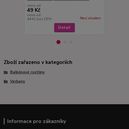
cena od
cena od
49 Kč
49 Kč
cena od
cena od
Není skladem
44 Kč
bez DPH
44 Kč
bez D
Detail
Zboží zařazeno v kategoriích
Balkónové rostliny
Verbeny
Informace pro zákazníky