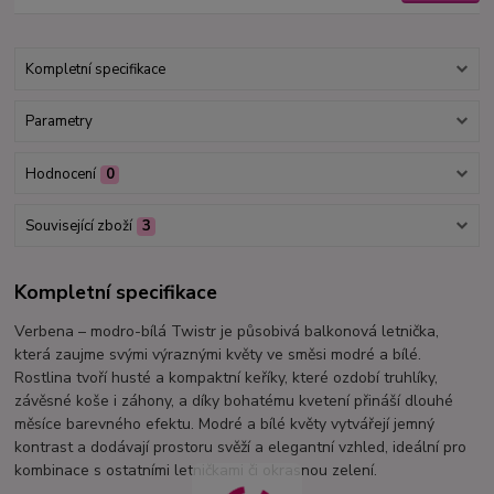
Kompletní specifikace
Parametry
Hodnocení
0
Související zboží
3
Kompletní specifikace
Verbena – modro-bílá Twistr je působivá balkonová letnička,
která zaujme svými výraznými květy ve směsi modré a bílé.
Rostlina tvoří husté a kompaktní keříky, které ozdobí truhlíky,
závěsné koše i záhony, a díky bohatému kvetení přináší dlouhé
měsíce barevného efektu. Modré a bílé květy vytvářejí jemný
kontrast a dodávají prostoru svěží a elegantní vzhled, ideální pro
kombinace s ostatními letničkami či okrasnou zelení.