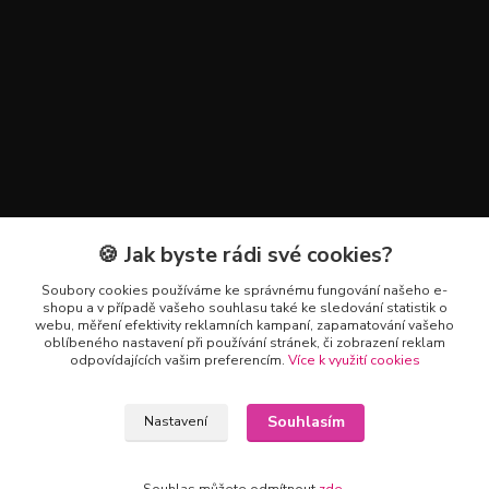
🍪 Jak byste rádi své cookies?
Kontakty
Soubory cookies používáme ke správnému fungování našeho e-
+420 602 223 614
shopu a v případě vašeho souhlasu také ke sledování statistik o
webu, měření efektivity reklamních kampaní, zapamatování vašeho
oblíbeného nastavení při používání stránek, či zobrazení reklam
info@zahradnictvipetro.cz
odpovídajících vašim preferencím.
Více k využití cookies
Souhlasím
Nastavení