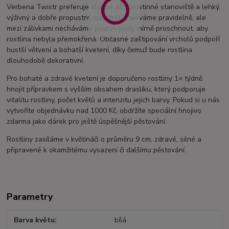
Verbena Twistr preferuje slunné až polostinné stanoviště a lehký,
výživný a dobře propustný substrát. Zaléváme pravidelně, ale
mezi zálivkami necháváme povrch půdy mírně proschnout, aby
rostlina nebyla přemokřená. Občasné zaštipování vrcholů podpoří
hustší větvení a bohatší kvetení, díky čemuž bude rostlina
dlouhodobě dekorativní.
Pro bohaté a zdravé kvetení je doporučeno rostliny 1× týdně
hnojit přípravkem s vyšším obsahem draslíku, který podporuje
vitalitu rostliny, počet květů a intenzitu jejich barvy. Pokud si u nás
vytvoříte objednávku nad 1000 Kč, obdržíte speciální hnojivo
zdarma jako dárek pro ještě úspěšnější pěstování.
Rostliny zasíláme v květináči o průměru 9 cm, zdravé, silné a
připravené k okamžitému vysazení či dalšímu pěstování.
Parametry
Barva květu
bílá