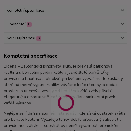
Kompletní specifikace
Hodnocení
0
Související zboží
3
Kompletní specifikace
Bidens – Balkongold plnokvětý, žlutý, je převislá balkonová
rostlina s bohatými plnými květy v jasně žluté barvě. Díky
převislému habitusu a plnokvětým květům vytváří husté kaskády,
které nádherně vyplní truhlíky, závěsné koše i terasy, a dodají
prostoru slunečný a veselý vzhled. Plnokvěté květy působí
elegantně a dekorativně, což z rostliny činí dominantní prvek
každé výsadby.
Nejlépe se jí daří na slunném stanovišti, kde získá dostatek světla
pro bohaté kvetení. Vyžaduje lehký, dobře propustný substrát a
pravidelnou zálivku – substrát by neměl vyschnout, přemokření