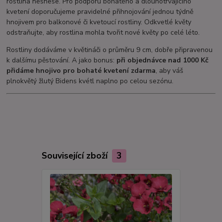
rostlina nesnese. Pro podporu bohatého a dlouhotrvajícího
kvetení doporučujeme pravidelné přihnojování jednou týdně
hnojivem pro balkonové či kvetoucí rostliny. Odkvetlé květy
odstraňujte, aby rostlina mohla tvořit nové květy po celé léto.
Rostliny dodáváme v květináči o průměru 9 cm, dobře připravenou
k dalšímu pěstování. A jako bonus:
při objednávce nad 1000 Kč
přidáme hnojivo pro bohaté kvetení zdarma
, aby váš
plnokvětý žlutý Bidens kvétl naplno po celou sezónu.
Související zboží
3