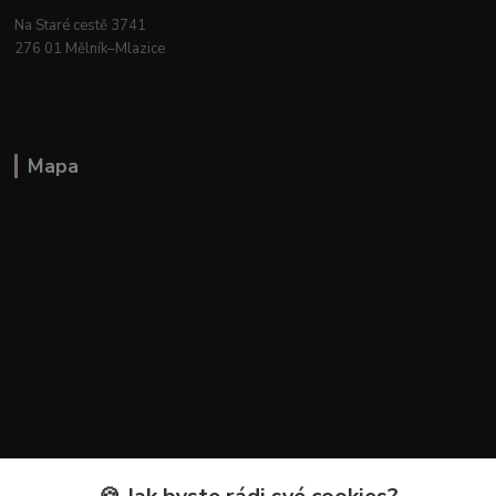
Na Staré cestě 3741
276 01 Mělník–Mlazice
Mapa