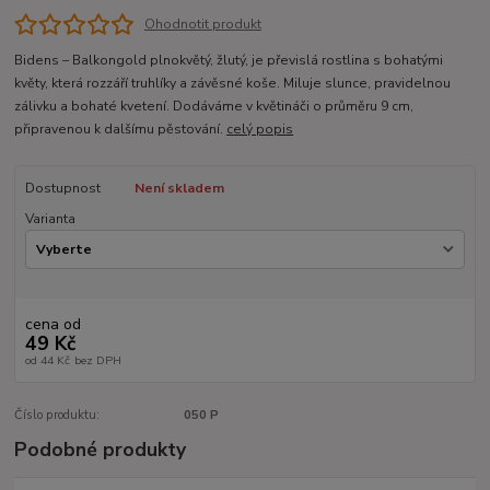
Ohodnotit produkt
Bidens – Balkongold plnokvětý, žlutý, je převislá rostlina s bohatými
květy, která rozzáří truhlíky a závěsné koše. Miluje slunce, pravidelnou
zálivku a bohaté kvetení. Dodáváme v květináči o průměru 9 cm,
připravenou k dalšímu pěstování.
celý popis
Dostupnost
Není skladem
Varianta
cena od
49 Kč
od
44 Kč
bez DPH
Číslo produktu:
050 P
Podobné produkty