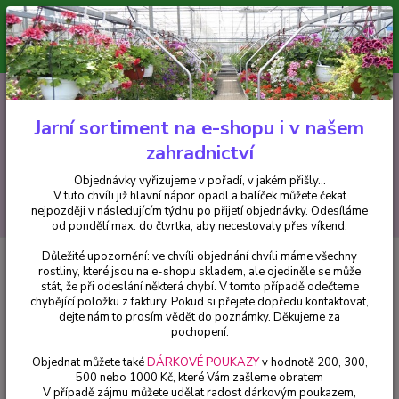
Minimální hodnota pro odeslání z e-shopu je 300 Kč.
V tuto chvíli již hlavní nápor objednávek opadl a balíček můžete čekat
nejpozději v následujícím týdnu po přijetí objednávky. Objednávky
vyřizujeme v pořadí, v jakém přišly...
0
ks
CZK
+420 602 223 614
za
0 Kč
Jarní sortiment na e-shopu i v našem
zahradnictví
Menu
Objednávky vyřizujeme v pořadí, v jakém přišly...
V tuto chvíli již hlavní nápor opadl a balíček můžete čekat
Hledat
nejpozději v následujícím týdnu po přijetí objednávky. Odesíláme
od pondělí max. do čtvrtka, aby necestovaly přes víkend.
Důležité upozornění: ve chvíli objednání chvíli máme všechny
Úvod
Balkónové rostliny
Bidens-balkongold plnokvětý - 050P
rostliny, které jsou na e-shopu skladem, ale ojediněle se může
stát, že při odeslání některá chybí. V tomto případě odečteme
Bidens-balkongold plnokvětý -
chybějící položku z faktury. Pokud si přejete dopředu kontaktovat,
050P
dejte nám to prosím vědět do poznámky. Děkujeme za
pochopení.
Objednat můžete také
DÁRKOVÉ POUKAZY
v hodnotě 200, 300,
500 nebo 1000 Kč, které Vám zašleme obratem
V případě zájmu můžete udělat radost dárkovým poukazem,