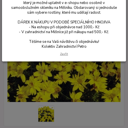
který je možné uplatnit v e-shopu nebo osobně v
samoobslužném skleníku na Mělníku. Obdarovaný si jednoduše
sám vybere rostliny, které mu udělají radost.
DÁREK K NÁKUPU V PODOBĚ SPECIÁLNÍHO HNOJIVA
- Na eshopu při objednávce nad 1000,- Kč
- V zahradnictví na Mělníce již při nákupu nad 500,- Kč.
Těšíme se na Vaši návštěvu či objednávku!
Kolektiv Zahradnictví Petro
Zavřít