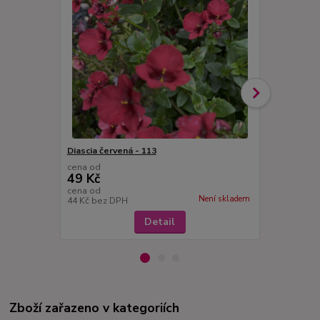
Diascia červená - 113
Diascia oran
cena od
cena od
49 Kč
49 Kč
cena od
cena od
Není skladem
44 Kč
bez DPH
44 Kč
bez D
Detail
Zboží zařazeno v kategoriích