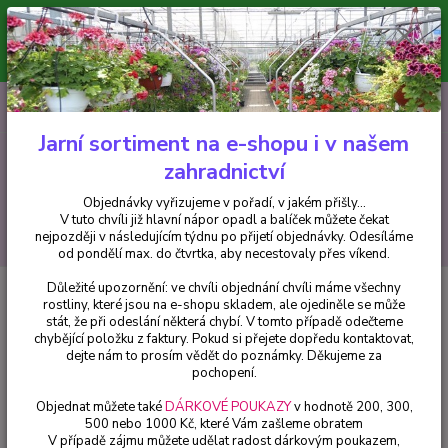
Minimální hodnota pro odeslání z e-shopu je 300 Kč.
V tuto chvíli již hlavní nápor objednávek opadl a balíček můžete čekat
nejpozději v následujícím týdnu po přijetí objednávky. Objednávky
vyřizujeme v pořadí, v jakém přišly...
0
ks
CZK
+420 602 223 614
za
0 Kč
Jarní sortiment na e-shopu i v našem
zahradnictví
Menu
Objednávky vyřizujeme v pořadí, v jakém přišly...
V tuto chvíli již hlavní nápor opadl a balíček můžete čekat
Hledat
nejpozději v následujícím týdnu po přijetí objednávky. Odesíláme
od pondělí max. do čtvrtka, aby necestovaly přes víkend.
Důležité upozornění: ve chvíli objednání chvíli máme všechny
Úvod
Balkónové rostliny
Verbeny růžová - 083
rostliny, které jsou na e-shopu skladem, ale ojediněle se může
stát, že při odeslání některá chybí. V tomto případě odečteme
Verbeny růžová - 083
chybějící položku z faktury. Pokud si přejete dopředu kontaktovat,
dejte nám to prosím vědět do poznámky. Děkujeme za
pochopení.
Objednat můžete také
DÁRKOVÉ POUKAZY
v hodnotě 200, 300,
500 nebo 1000 Kč, které Vám zašleme obratem
V případě zájmu můžete udělat radost dárkovým poukazem,