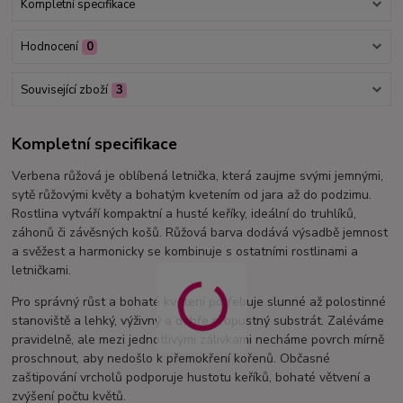
Kompletní specifikace
Hodnocení
0
Související zboží
3
Kompletní specifikace
Verbena růžová je oblíbená letnička, která zaujme svými jemnými,
sytě růžovými květy a bohatým kvetením od jara až do podzimu.
Rostlina vytváří kompaktní a husté keříky, ideální do truhlíků,
záhonů či závěsných košů. Růžová barva dodává výsadbě jemnost
a svěžest a harmonicky se kombinuje s ostatními rostlinami a
letničkami.
Pro správný růst a bohaté kvetení potřebuje slunné až polostinné
stanoviště a lehký, výživný a dobře propustný substrát. Zaléváme
pravidelně, ale mezi jednotlivými zálivkami necháme povrch mírně
proschnout, aby nedošlo k přemokření kořenů. Občasné
zaštipování vrcholů podporuje hustotu keříků, bohaté větvení a
zvýšení počtu květů.