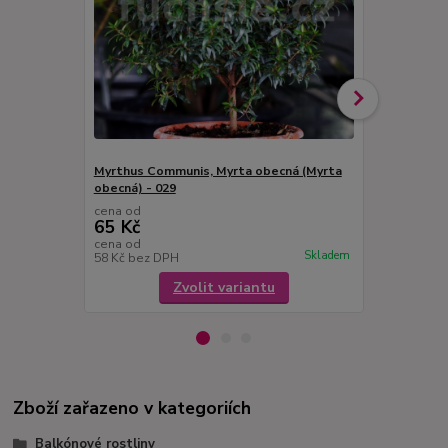
Myrthus Communis, Myrta obecná (Myrta
Kupea fialov
obecná) - 029
cena od
cena od
65 Kč
49 Kč
cena od
cena od
Skladem
58 Kč
bez DPH
44 Kč
bez D
Zvolit variantu
Zboží zařazeno v kategoriích
Balkónové rostliny