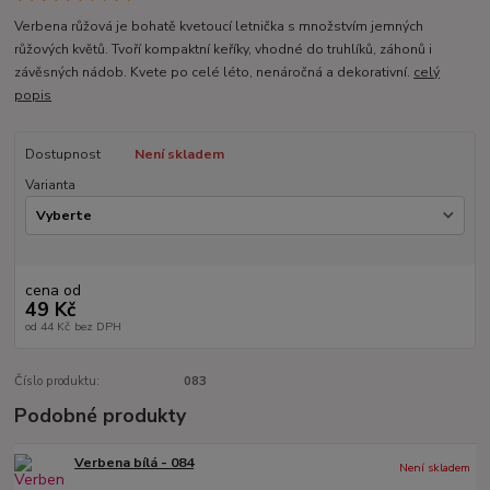
Verbena růžová je bohatě kvetoucí letnička s množstvím jemných
růžových květů. Tvoří kompaktní keříky, vhodné do truhlíků, záhonů i
závěsných nádob. Kvete po celé léto, nenáročná a dekorativní.
celý
popis
Dostupnost
Není skladem
Varianta
cena od
49 Kč
od
44 Kč
bez DPH
Číslo produktu:
083
Podobné produkty
Verbena bílá - 084
Není skladem