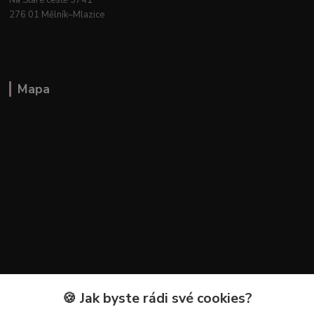
276 01 Mělník–Mlazice
Mapa
🍪 Jak byste rádi své cookies?
Kontakty