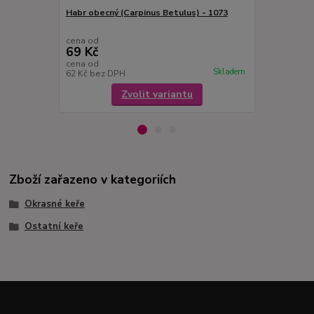
Habr obecný (Carpinus Betulus) - 1073
Cotoneaster
1025
cena od
cena od
69 Kč
69 Kč
cena od
cena od
Skladem
62 Kč
bez DPH
62 Kč
bez D
Zvolit variantu
Zboží zařazeno v kategoriích
Okrasné keře
Ostatní keře