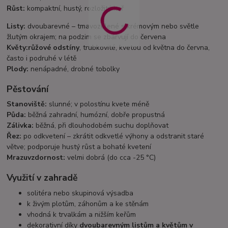
Růst:
kompaktní, hustý, rozložitý keř
Listy:
dvoubarevné – tmavozelené s krémovým nebo světle
žlutým okrajem; na podzim se zbarvují do červena
Květy:
růžové odstíny
, trubkovité, kvetou od května do června,
často i podruhé v létě
Plody:
nenápadné, drobné tobolky
Pěstování
Stanoviště:
slunné; v polostínu kvete méně
Půda:
běžná zahradní, humózní, dobře propustná
Zálivka:
běžná, při dlouhodobém suchu doplňovat
Řez:
po odkvetení – zkrátit odkvetlé výhony a odstranit staré
větve; podporuje hustý růst a bohaté kvetení
Mrazuvzdornost:
velmi dobrá (do cca -25 °C)
Využití v zahradě
solitéra nebo skupinová výsadba
k živým plotům, záhonům a ke stěnám
vhodná k trvalkám a nižším keřům
dekorativní díky
dvoubarevným listům a květům v