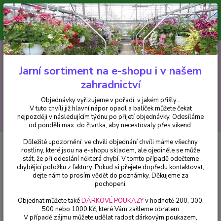
Minimální hodnota pro odeslání z e-shopu je 300 Kč.
V tuto chvíli již hlavní nápor objednávek opadl a balíček můžete čekat
nejpozději v následujícím týdnu po přijetí objednávky. Objednávky
vyřizujeme v pořadí, v jakém přišly...
0
ks
CZK
+420 602 223 614
za
0 Kč
Jarní sortiment na e-shopu i v našem
zahradnictví
Menu
Objednávky vyřizujeme v pořadí, v jakém přišly...
V tuto chvíli již hlavní nápor opadl a balíček můžete čekat
Hledat
nejpozději v následujícím týdnu po přijetí objednávky. Odesíláme
od pondělí max. do čtvrtka, aby necestovaly přes víkend.
Důležité upozornění: ve chvíli objednání chvíli máme všechny
Úvod
Okrasné keře
Vajgélie (Weigela Splendit) - cena za kus v 3-
rostliny, které jsou na e-shopu skladem, ale ojediněle se může
kusovém balení
stát, že při odeslání některá chybí. V tomto případě odečteme
chybějící položku z faktury. Pokud si přejete dopředu kontaktovat,
Vajgélie (Weigela Splendit) -
dejte nám to prosím vědět do poznámky. Děkujeme za
cena za kus v 3-kusovém balení
pochopení.
Objednat můžete také
DÁRKOVÉ POUKAZY
v hodnotě 200, 300,
500 nebo 1000 Kč, které Vám zašleme obratem
V případě zájmu můžete udělat radost dárkovým poukazem,