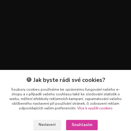
🍪 Jak byste rádi své cookies?
Kontakty
Soubory cookies používáme ke správnému fungování našeho e-
+420 602 223 614
shopu a v případě vašeho souhlasu také ke sledování statistik o
webu, měření efektivity reklamních kampaní, zapamatování vašeho
oblíbeného nastavení při používání stránek, či zobrazení reklam
info@zahradnictvipetro.cz
odpovídajících vašim preferencím.
Více k využití cookies
Souhlasím
Nastavení