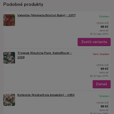
Podobné produkty
Vajgélie (Weigela Bristol Ruby) - 1077
Skladem
cena od
89 Kč
cena od
79 Kč
bez DPH
Zvolit variantu
Trojpuk (Deutzia Purp. Kalmiflora) -
Není skladem
1029
cena od
69 Kč
cena od
62 Kč
bez DPH
Detail
Kolkvicie (Kolkwitzia Amabilis) - 1053
Skladem
cena od
89 Kč
cena od
79 Kč
bez DPH