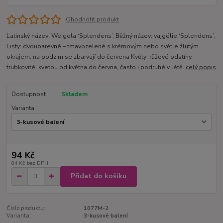
Ohodnotit produkt
Latinský název: Weigela ‘Splendens’, Běžný název: vajgélie ‘Splendens’,
Listy: dvoubarevné – tmavozelené s krémovým nebo světle žlutým
okrajem; na podzim se zbarvují do červena Květy: růžové odstíny,
trubkovité, kvetou od května do června, často i podruhé v létě.
celý popis
Dostupnost
Skladem
Varianta
94 Kč
84 Kč
bez DPH
Přidat do košíku
Číslo produktu:
1077M-2
Varianta:
3-kusové balení