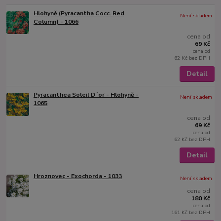
Hlohyně (Pyracantha Cocc. Red
Není skladem
Column) - 1066
cena od
69 Kč
cena od
62 Kč
bez DPH
Detail
Pyracanthea Soleil D´or - Hlohyně -
Není skladem
1065
cena od
69 Kč
cena od
62 Kč
bez DPH
Detail
Hroznovec - Exochorda - 1033
Není skladem
cena od
180 Kč
cena od
161 Kč
bez DPH