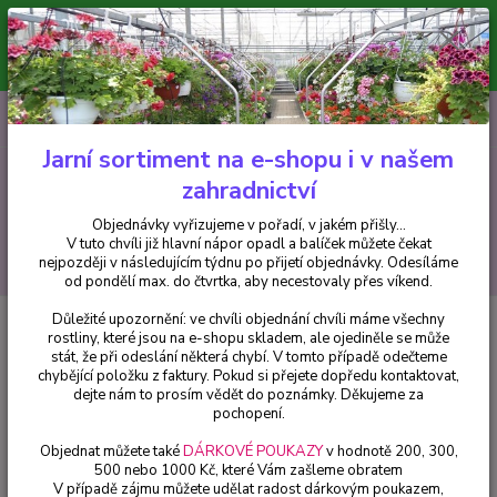
Minimální hodnota pro odeslání z e-shopu je 300 Kč.
V tuto chvíli již hlavní nápor objednávek opadl a balíček můžete čekat
nejpozději v následujícím týdnu po přijetí objednávky. Objednávky
vyřizujeme v pořadí, v jakém přišly...
0
ks
CZK
+420 602 223 614
za
0 Kč
Jarní sortiment na e-shopu i v našem
zahradnictví
Menu
Objednávky vyřizujeme v pořadí, v jakém přišly...
V tuto chvíli již hlavní nápor opadl a balíček můžete čekat
Hledat
nejpozději v následujícím týdnu po přijetí objednávky. Odesíláme
od pondělí max. do čtvrtka, aby necestovaly přes víkend.
Důležité upozornění: ve chvíli objednání chvíli máme všechny
Úvod
Okrasné keře
Hlohyně (Pyracantha Golden Charmer) - 1064
rostliny, které jsou na e-shopu skladem, ale ojediněle se může
stát, že při odeslání některá chybí. V tomto případě odečteme
Hlohyně (Pyracantha Golden
chybějící položku z faktury. Pokud si přejete dopředu kontaktovat,
Charmer) - 1064
dejte nám to prosím vědět do poznámky. Děkujeme za
pochopení.
Objednat můžete také
DÁRKOVÉ POUKAZY
v hodnotě 200, 300,
500 nebo 1000 Kč, které Vám zašleme obratem
V případě zájmu můžete udělat radost dárkovým poukazem,