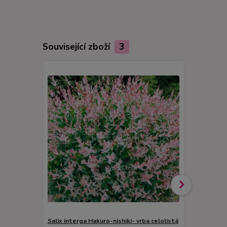
Související zboží
3
Salix interga Hakuro-nishiki- vrba celolistá
Ptačí zob (L