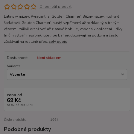
Ohodnotit produkt
Latinský název: Pyracantha ‘Golden Charmer’, Běžný název: hlohyně
šarlatová ‘Golden Charmer’, hustý, vzpřímený až rozkladitý, s trnitými
větvemi, zářivě oranžové až zlatavé bobule, vhodná k oplocení – díky
trnům vytváří neproniknutelnou bariérudozrávají na podzim a často
zůstávají na rostlině přes.
celý popis
Dostupnost
Není skladem
Varianta
cena od
69 Kč
od
62 Kč
bez DPH
Číslo produktu:
1064
Podobné produkty