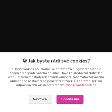
🍪 Jak byste rádi své cookies?
Kontakty
Soubory cookies používáme ke správnému fungování našeho e-
+420 602 223 614
shopu a v případě vašeho souhlasu také ke sledování statistik o
webu, měření efektivity reklamních kampaní, zapamatování vašeho
oblíbeného nastavení při používání stránek, či zobrazení reklam
info@zahradnictvipetro.cz
odpovídajících vašim preferencím.
Více k využití cookies
Souhlasím
Nastavení