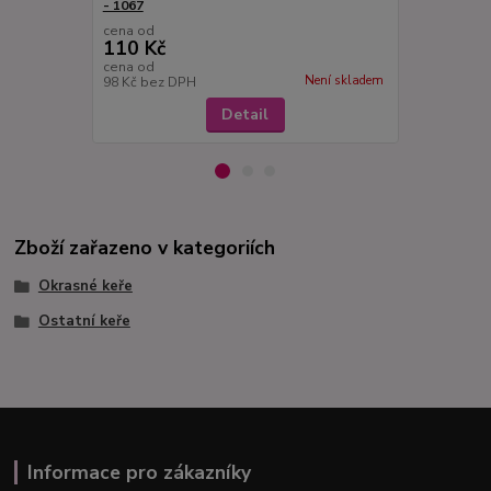
- 1067
cena od
cena od
110 Kč
69 Kč
cena od
cena od
Není skladem
98 Kč
bez DPH
62 Kč
bez D
Detail
Zboží zařazeno v kategoriích
Okrasné keře
Ostatní keře
Informace pro zákazníky