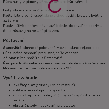
Růst:
hustý, vzpřímený až rozkladitý, s trnitými větvemi
Listy:
stálezelené, vejčité, leskle tmavozelené
Květy:
bílé, drobné, uspořádané v chocholících, kvetou v
květnu
až červnu
Plody:
zářivě oranžové až zlatavé bobule, dozrávají na podzim a
často zůstávají na rostlině přes zimu
Pěstování
Stanoviště:
slunné až polostinné; v plném slunci nejlépe plodí
Půda:
běžná zahradní, propustná, spíše vápenitá
Zálivka:
mírná, snáší i sušší stanoviště
Řez:
po odkvětu nebo po zimě – tvarovací; dobře snáší seřezávání
Mrazuvzdornost:
velmi dobrá (do cca -20 °C)
Využití v zahradě
jako
živý plot
(stříhaný i volně rostoucí)
solitéra
nebo skupinová výsadba
vhodná k
oplocení
– díky trnům vytváří neproniknutelnou
bariéru
okrasná plody
– atraktivní i pro ptactvo