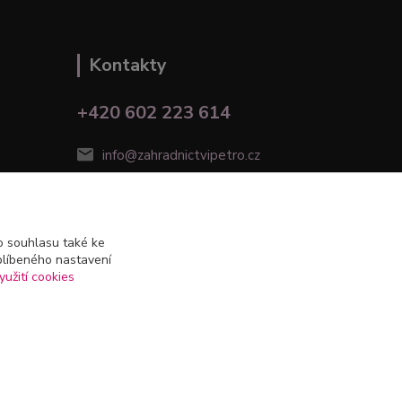
Kontakty
+420 602 223 614
info@zahradnictvipetro.cz
 souhlasu také ke
blíbeného nastavení
yužití cookies
Vytvořeno na
Eshop-rychle.cz