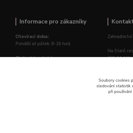
Informace pro zákazníky
Kontak
Otevírací doba:
Zahradnictví
Pondělí až pátek: 8-16 hod.
Na Staré ce
Obchodní podmínky
276 01 Měln
Online odstoupení od kupní smlouvy
Soubory cookies 
sledování statisti
při používání