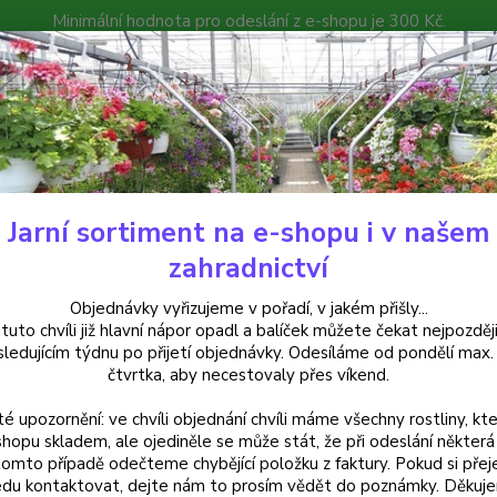
Minimální hodnota pro odeslání z e-shopu je 300 Kč.
íček můžete čekat nejpozději v následujícím týdnu po přijetí objedná
atalog
Poradna
Kontakty
Nevíte
Hledat
+420
Jarní sortiment na e-shopu i v našem
krasné keře
Cotoneaster Dammeri Major (skalník) - 1025
zahradnictví
neaster Dammeri Major (skalník
Objednávky vyřizujeme v pořadí, v jakém přišly...
 tuto chvíli již hlavní nápor opadl a balíček můžete čekat nejpozději
sledujícím týdnu po přijetí objednávky. Odesíláme od pondělí max.
čtvrtka, aby necestovaly přes víkend.
Cotone
té upozornění: ve chvíli objednání chvíli máme všechny rostliny, kte
velmi 
shopu skladem, ale ojediněle se může stát, že při odeslání některá 
(růžovi
tomto případě odečteme chybějící položku z faktury. Pokud si přej
archit
du kontaktovat, dejte nám to prosím vědět do poznámky. Děkuj