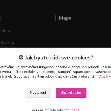
t
Mapa
 Petro
stě 3741
ík–Mlazice
🍪 Jak byste rádi své cookies?
používáme ke správnému fungování našeho e-shopu a v případě vašeho
k o webu, měření efektivity reklamních kampaní, zapamatování vašeho o
 stránek, či zobrazení reklam odpovídajících vašim preferencím.
Více k v
Souhlasím
Nastavení
Souhlas můžete odmítnout
zde
.