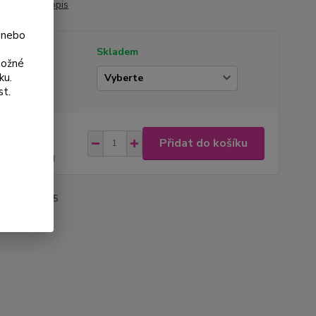
ý rok.
celý popis
 nebo
tupnost
Skladem
možné
ku.
ianta
st.
na od
Přidat do košíku
 Kč
62 Kč
bez DPH
roduktu:
1025