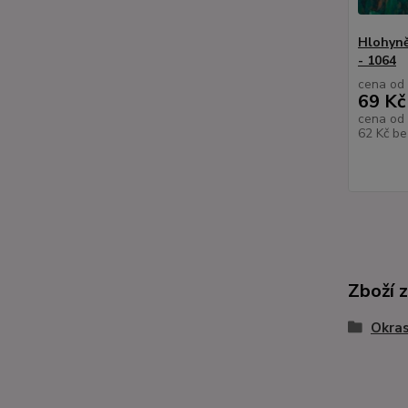
Hlohyně
- 1064
cena od
69 Kč
cena od
62 Kč
be
Zboží 
Okras