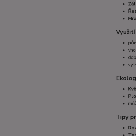
Zál
Řez
Mra
Využití
půd
vho
dob
vyt
Ekolog
Kvě
Plo
můž
Tipy p
Ro
Ter