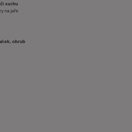
či suchu
y na jaře
kalek, obrub