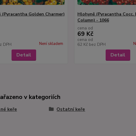
 (Pyracantha Golden Charmer)
Hlohyně (Pyracantha Cocc.
Column) - 1066
cena od
69 Kč
cena od
Není skladem
N
z DPH
62 Kč
bez DPH
Detail
Detail
zařazeno v kategoriích
né keře
Ostatní keře