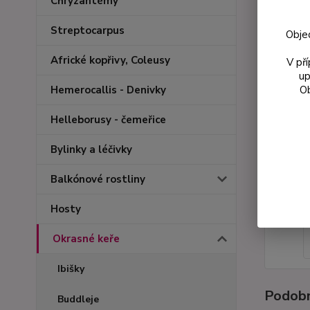
Chryzantémy
Streptocarpus
Obje
Africké kopřivy, Coleusy
V př
up
Ob
Hemerocallis - Denivky
Helleborusy - čemeřice
Bylinky a léčivky
Balkónové rostliny
Hosty
Okrasné keře
Ibišky
Podobn
Buddleje