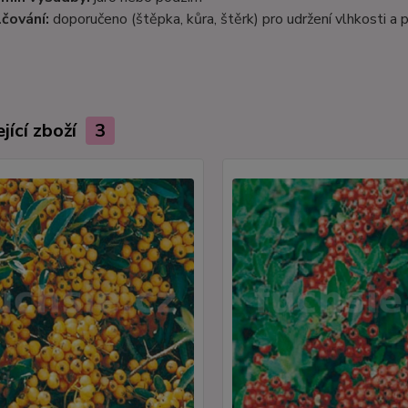
čování:
doporučeno (štěpka, kůra, štěrk) pro udržení vlhkosti a 
jící zboží
3