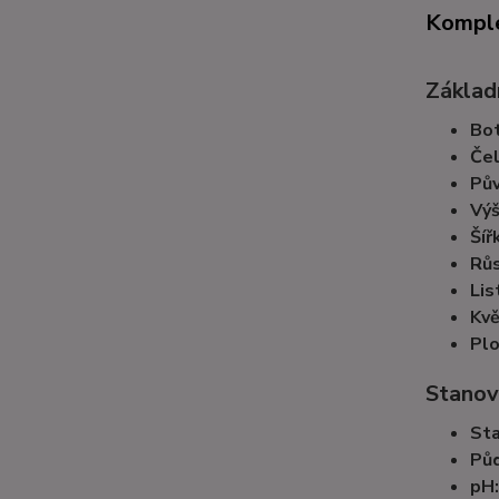
Komple
Základn
Bot
Čel
Pův
Výš
Šíř
Růs
Lis
Kvě
Plo
Stanov
Sta
Půd
pH: