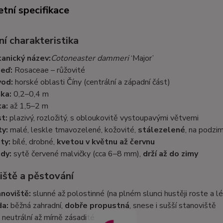
tní specifikace
í charakteristika
anický název:
Cotoneaster dammeri
‘Major’
eď:
Rosaceae – růžovité
od:
horské oblasti Číny (centrální a západní část)
ka:
0,2–0,4 m
ka:
až 1,5–2 m
t:
plazivý, rozložitý, s obloukovitě vystoupavými větvemi
ty:
malé, leskle tmavozelené, kožovité,
stálezelené
, na podzi
ty:
bílé, drobné,
kvetou v květnu až červnu
dy:
sytě červené malvičky (cca 6–8 mm),
drží až do zimy
iště a pěstování
noviště:
slunné až polostinné (na plném slunci hustěji roste a l
a:
běžná zahradní,
dobře propustná
, snese i sušší stanoviště
neutrální až mírně zásadité