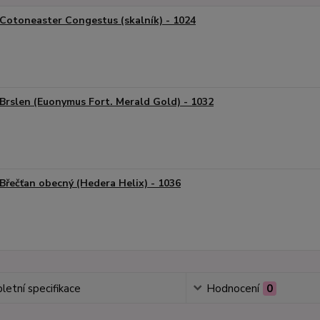
Cotoneaster Congestus (skalník) - 1024
Brslen (Euonymus Fort. Merald Gold) - 1032
Břečťan obecný (Hedera Helix) - 1036
etní specifikace
Hodnocení
0