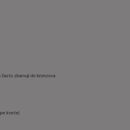
m často zbarvují do bronzova
épe kvete)