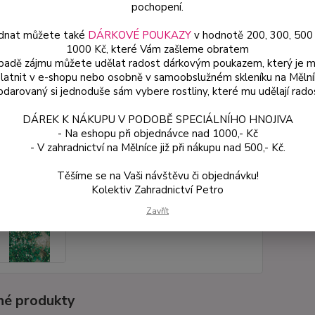
po cel
pochopení.
dnat můžete také
DÁRKOVÉ POUKAZY
v hodnotě 200, 300, 500
1000 Kč, které Vám zašleme obratem
Dos
ípadě zájmu můžete udělat radost dárkovým poukazem, který je 
latnit v e-shopu nebo osobně v samoobslužném skleníku na Mělní
Var
darovaný si jednoduše sám vybere rostliny, které mu udělají rado
DÁREK K NÁKUPU V PODOBĚ SPECIÁLNÍHO HNOJIVA
ce
- Na eshopu při objednávce nad 1000,- Kč
69
- V zahradnictví na Mělníce již při nákupu nad 500,- Kč.
od
Těšíme se na Vaši návštěvu či objednávku!
Kolektiv Zahradnictví Petro
Číslo p
Zavřít
é produkty