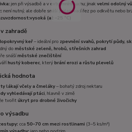
ivka:
jen při výsadbě a v extrémním suchu; jinak
velmi odolný vů
:
není nutný, ale dobře snáší zmlazovací řez po odkvětu nebo brz
zuvzdornost:
vysoká (až –25 °C)
 v zahradě
opokryvný keř
– ideální pro
zpevnění svahů, pokrytí půdy, s
dný do
městské zeleně, hrobů, střešních zahrad
ře snáší
městské znečištění
váří
hustý koberec
, který
brání erozi a růstu plevelů
ická hodnota
ty lákají včely a čmeláky
– bohatý zdroj nektaru
dy vyhledávají ptáci
, hlavně v zimě
e tvořit
úkryt pro drobné živočichy
ro výsadbu
zestupy:
cca
50–70 cm mezi rostlinami
(3–5 ks/m²)
mín výsadby:
jaro nebo podzim