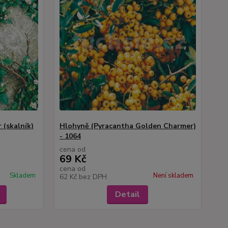
(skalník)
Hlohyně (Pyracantha Golden Charmer)
- 1064
cena od
69 Kč
cena od
Skladem
Není skladem
62 Kč
bez DPH
Detail