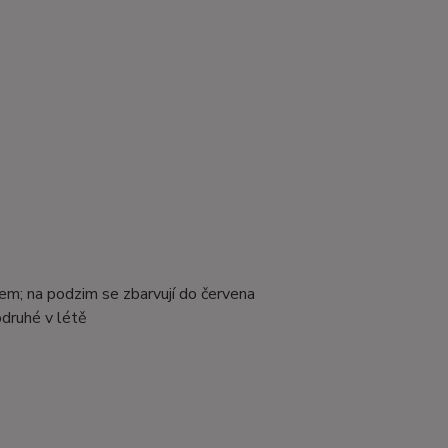
m; na podzim se zbarvují do červena
odruhé v létě