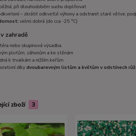
běžná, při dlouhodobém suchu doplňovat
dkvetení – zkrátit odkvetlé výhony a odstranit staré větve; pod
dornost:
velmi dobrá (do cca -25 °C)
 v zahradě
itéra nebo skupinová výsadba
ivým plotům, záhonům a ke stěnám
dná k trvalkám a nižším keřům
orativní díky
dvoubarevným listům a květům v odstínech rů
jící zboží
3