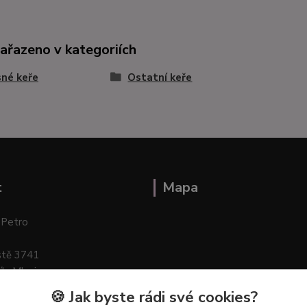
zařazeno v kategoriích
né keře
Ostatní keře
t
Mapa
 Petro
stě 3741
ík–Mlazice
🍪 Jak byste rádi své cookies?