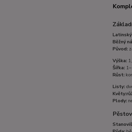
Komple
Základn
Latinský
Běžný ná
Původ:
z
Výška:
1,
Šířka:
1–
Růst:
kom
Listy:
dvo
Květy:
rů
Plody:
ne
Pěstov
Stanoviš
Půda:
běž