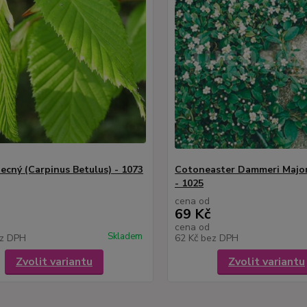
ecný (Carpinus Betulus) - 1073
Cotoneaster Dammeri Major 
- 1025
cena od
69 Kč
cena od
Skladem
z DPH
62 Kč
bez DPH
Zvolit variantu
Zvolit variantu