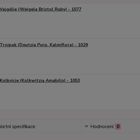
Vajgélie (Weigela Bristol Ruby) - 1077
Trojpuk (Deutzia Purp. Kalmiflora) - 1029
Kolkvicie (Kolkwitzia Amabilis) - 1053
etní specifikace
Hodnocení
0