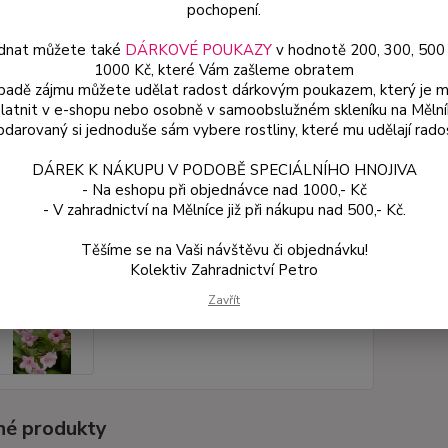
podruh
pochopení.
dnat můžete také
DÁRKOVÉ POUKAZY
v hodnotě 200, 300, 500
1000 Kč, které Vám zašleme obratem
Dos
ípadě zájmu můžete udělat radost dárkovým poukazem, který je 
latnit v e-shopu nebo osobně v samoobslužném skleníku na Mělní
Var
darovaný si jednoduše sám vybere rostliny, které mu udělají rado
DÁREK K NÁKUPU V PODOBĚ SPECIÁLNÍHO HNOJIVA
99
- Na eshopu při objednávce nad 1000,- Kč
- V zahradnictví na Mělníce již při nákupu nad 500,- Kč.
88 
Těšíme se na Vaši návštěvu či objednávku!
Kolektiv Zahradnictví Petro
Číslo p
Zavřít
é produkty