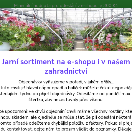
Minimální hodnota pro odeslání z e-shopu je 300 Kč.
íček můžete čekat nejpozději v následujícím týdnu po přijetí objedná
atalog
Poradna
Kontakty
Nevíte
Hledat
+420
Jarní sortiment na e-shopu i v našem
krasné keře
Vajgélie (Weigela Splendit) - 1 ks
zahradnictví
élie (Weigela Splendit) - 1 ks
Objednávky vyřizujeme v pořadí, v jakém přišly...
 tuto chvíli již hlavní nápor opadl a balíček můžete čekat nejpozději
sledujícím týdnu po přijetí objednávky. Odesíláme od pondělí max.
čtvrtka, aby necestovaly přes víkend.
Latins
té upozornění: ve chvíli objednání chvíli máme všechny rostliny, kte
‘Splen
shopu skladem, ale ojediněle se může stát, že při odeslání některá 
světle
tomto případě odečteme chybějící položku z faktury. Pokud si přej
růžové 
du kontaktovat, dejte nám to prosím vědět do poznámky. Děkuj