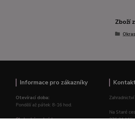
Zboží 
Okras
Informace pro zákazníky
Kontak
Otevírací doba:
Zahradnictví
Pondělí až pátek: 8-16 hod.
Na Staré ce
Obchodní podmínky
276 01 Měln
Online odstoupení od kupní smlouvy