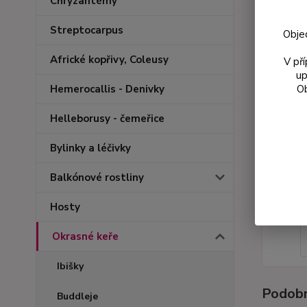
Chryzantémy
Streptocarpus
Obje
Africké kopřivy, Coleusy
V př
up
Ob
Hemerocallis - Denivky
Helleborusy - čemeřice
Bylinky a léčivky
Balkónové rostliny
Hosty
Okrasné keře
Ibišky
Podobn
Buddleje