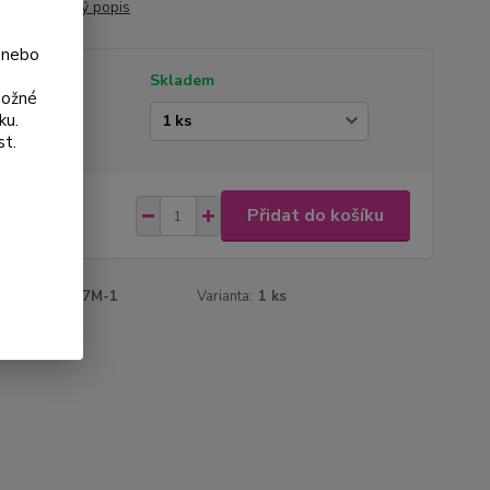
é v létě.
celý popis
 nebo
tupnost
Skladem
možné
ku.
ianta
st.
 Kč
Přidat do košíku
Kč
bez DPH
roduktu:
1077M-1
Varianta:
1 ks