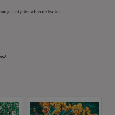
poruje hustý růst a bohaté kvetení
žové