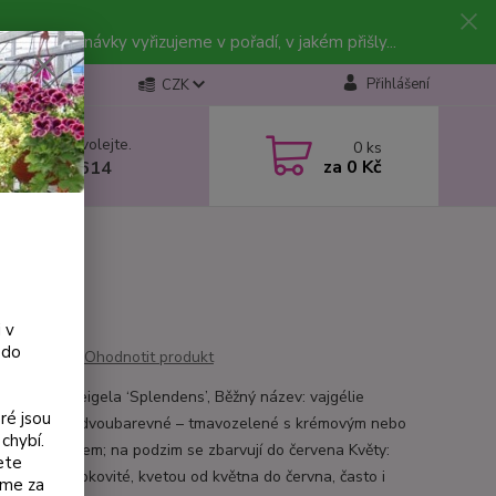
vky. Objednávky vyřizujeme v pořadí, v jakém přišly...
Přihlášení
CZK
 si rady? Zavolejte.
0
ks
za
0 Kč
 602 223 614
 v
 do
Ohodnotit produkt
ký název: Weigela ‘Splendens’, Běžný název: vajgélie
ré jsou
dens’, Listy: dvoubarevné – tmavozelené s krémovým nebo
chybí.
 žlutým okrajem; na podzim se zbarvují do červena Květy:
ete
odstíny, trubkovité, kvetou od května do června, často i
eme za