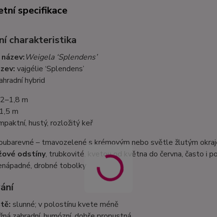
tní specifikace
í charakteristika
 název:
Weigela ‘Splendens’
zev:
vajgélie ‘Splendens’
ahradní hybrid
2–1,8 m
1,5 m
paktní, hustý, rozložitý keř
ubarevné – tmavozelené s krémovým nebo světle žlutým okraje
žové odstíny
, trubkovité, kvetou od května do června, často i p
nápadné, drobné tobolky
ání
tě:
slunné; v polostínu kvete méně
ná zahradní, humózní, dobře propustná