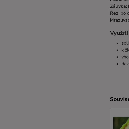
Zálivka:
Řez:
po o
Mrazuvz
Využití
sol
k ž
vho
dek
Souvise