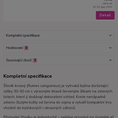
cena od
67 Kč
bez DPH
Detail
Kompletní specifikace
Hodnocení
0
Související zboží
3
Kompletní specifikace
Šťovík krvavý (Rumex sanguineus) je vytrvalá bylina dorůstající
výšky 30–50 cm s výraznými tmavě červenými žilkami na zelených
listech, které jí dodávají dekorativní vzhled. Kvete nenápadně
zeleno-žlutými květy od června do srpna a vytváří kompaktní trsy
vhodné do bylinkových i okrasných záhonů.
Pěstování šťovíku je jednoduché – nejlépe prospívá na slunném až