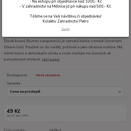
- Na eshopu při objednávce nad 1000,- Kč
- V zahradnictví na Mělníce již při nákupu nad 500,- Kč.
Těšíme se na Vaši návštěvu či objednávku!
Kolektiv Zahradnictví Petro
Zavřít
Ohodnotit produkt
Šťovík krvavý (Rumex sanguineus) je vytrvalá bylina s tmavě červenými
žilkami listů. Používá se do salátů, polévek a jako okrasná rostlina. Má
mírné trávicí a detoxikační účinky a roste nejlépe na slunných až
polostinných místech.
celý popis
Dostupnost
Není skladem
Varianta
49 Kč
44 Kč
bez DPH
Číslo produktu:
167R-3