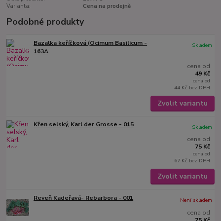
Varianta:
Cena na prodejně
Podobné produkty
Bazalka keříčková (Ocimum Basilicum -
Skladem
163A
cena od
49 Kč
cena od
44 Kč
bez DPH
Zvolit variantu
Křen selský, Karl der Grosse - 015
Skladem
cena od
75 Kč
cena od
67 Kč
bez DPH
Zvolit variantu
Reveň Kadeřavá- Rebarbora - 001
Není skladem
cena od
75 Kč