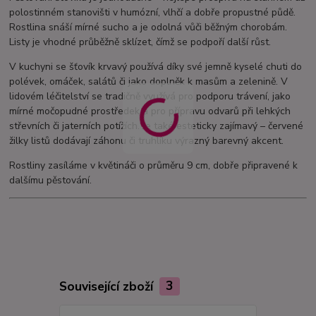
polostinném stanovišti v humózní, vlhčí a dobře propustné půdě.
Rostlina snáší mírné sucho a je odolná vůči běžným chorobám.
Listy je vhodné průběžně sklízet, čímž se podpoří další růst.
V kuchyni se šťovík krvavý používá díky své jemně kyselé chuti do
polévek, omáček, salátů či jako doplněk k masům a zelenině. V
lidovém léčitelství se tradičně využívá pro podporu trávení, jako
mírné močopudné prostředek a pro přípravu odvarů při lehkých
střevních či jaterních potížích. Je také esteticky zajímavý – červené
žilky listů dodávají záhonu či truhlíku výrazný barevný akcent.
Rostliny zasíláme v květináči o průměru 9 cm, dobře připravené k
dalšímu pěstování.
Související zboží
3