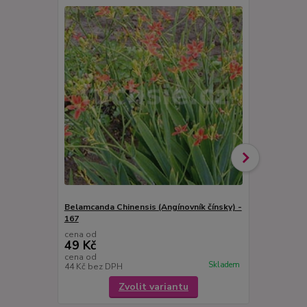
Belamcanda Chinensis (Angínovník čínsky) -
Citronový r
167
amboinicus)
cena od
cena od
49 Kč
49 Kč
cena od
cena od
Skladem
44 Kč
bez DPH
44 Kč
bez D
Zvolit variantu