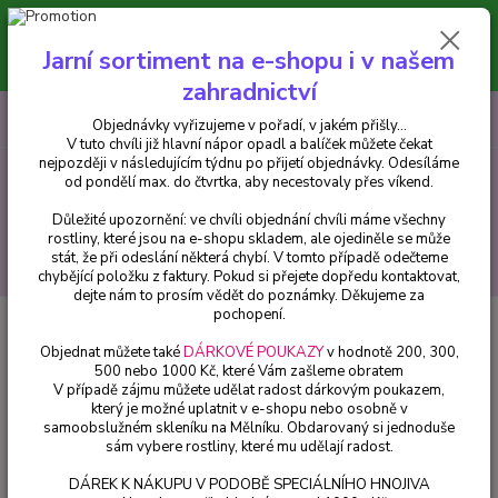
Minimální hodnota pro odeslání z e-shopu je 300 Kč.
V tuto chvíli již hlavní nápor objednávek opadl a balíček můžete čekat
Jarní sortiment na e-shopu i v našem
nejpozději v následujícím týdnu po přijetí objednávky. Objednávky
vyřizujeme v pořadí, v jakém přišly...
zahradnictví
0
ks
CZK
+420 602 223 614
Objednávky vyřizujeme v pořadí, v jakém přišly...
za
0 Kč
V tuto chvíli již hlavní nápor opadl a balíček můžete čekat
nejpozději v následujícím týdnu po přijetí objednávky. Odesíláme
od pondělí max. do čtvrtka, aby necestovaly přes víkend.
Menu
Důležité upozornění: ve chvíli objednání chvíli máme všechny
rostliny, které jsou na e-shopu skladem, ale ojediněle se může
stát, že při odeslání některá chybí. V tomto případě odečteme
Hledat
chybějící položku z faktury. Pokud si přejete dopředu kontaktovat,
dejte nám to prosím vědět do poznámky. Děkujeme za
pochopení.
Úvod
Bylinky a léčivky
Šťovík krvavý (Rumex sanguineus) - cena na
prodejně
Objednat můžete také
DÁRKOVÉ POUKAZY
v hodnotě 200, 300,
500 nebo 1000 Kč, které Vám zašleme obratem
Šťovík krvavý (Rumex
V případě zájmu můžete udělat radost dárkovým poukazem,
který je možné uplatnit v e-shopu nebo osobně v
sanguineus) - cena na prodejně
samoobslužném skleníku na Mělníku. Obdarovaný si jednoduše
sám vybere rostliny, které mu udělají radost.
DÁREK K NÁKUPU V PODOBĚ SPECIÁLNÍHO HNOJIVA