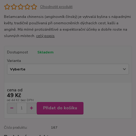
Ohodnotit produkt
Belamcanda chinensis (angínovník čínský) je vytrvalá bylina s nápadnými
květy, tradičně používaná při onemocněních dýchacích cest, kašli a
angíně. Má mírné protizánětlivé a expektorační účinky a dobře roste na
slunných místech.
celý popis
Dostupnost
Skladem
Varianta
cena od
49 Kč
od
44 Kč
bez DPH
Přidat do košíku
Číslo produktu:
167