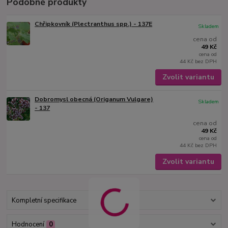
Podobné produkty
Chřipkovník (Plectranthus spp.) - 137E
Skladem
cena od
49 Kč
cena od
44 Kč
bez DPH
Zvolit variantu
Dobromysl obecná (Origanum Vulgare)
Skladem
- 137
cena od
49 Kč
cena od
44 Kč
bez DPH
Zvolit variantu
Kompletní specifikace
Hodnocení
0