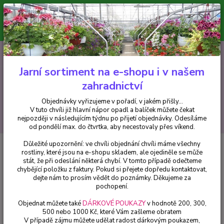
Minimální hodnota pro odeslání z e-shopu je 300 Kč.
V tuto chvíli již hlavní nápor objednávek opadl a balíček můžete čekat
nejpozději v následujícím týdnu po přijetí objednávky. Objednávky
vyřizujeme v pořadí, v jakém přišly...
0
ks
CZK
+420 602 223 614
za
0 Kč
Jarní sortiment na e-shopu i v našem
zahradnictví
Menu
Objednávky vyřizujeme v pořadí, v jakém přišly...
V tuto chvíli již hlavní nápor opadl a balíček můžete čekat
Hledat
nejpozději v následujícím týdnu po přijetí objednávky. Odesíláme
od pondělí max. do čtvrtka, aby necestovaly přes víkend.
Důležité upozornění: ve chvíli objednání chvíli máme všechny
Úvod
Bylinky a léčivky
Belamcanda Chinensis (Angínovník čínsky) - 167
rostliny, které jsou na e-shopu skladem, ale ojediněle se může
stát, že při odeslání některá chybí. V tomto případě odečteme
Belamcanda Chinensis
chybějící položku z faktury. Pokud si přejete dopředu kontaktovat,
(Angínovník čínsky) - 167
dejte nám to prosím vědět do poznámky. Děkujeme za
pochopení.
Objednat můžete také
DÁRKOVÉ POUKAZY
v hodnotě 200, 300,
500 nebo 1000 Kč, které Vám zašleme obratem
V případě zájmu můžete udělat radost dárkovým poukazem,