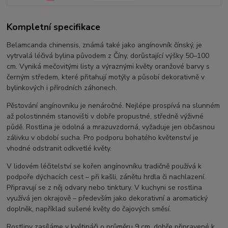
Kompletní specifikace
Belamcanda chinensis, známá také jako angínovník čínský, je
vytrvalá léčivá bylina původem z Číny, dorůstající výšky 50–100
cm. Vyniká mečovitými listy a výraznými květy oranžové barvy s
černým středem, které přitahují motýly a působí dekorativně v
bylinkových i přírodních záhonech.
Pěstování angínovníku je nenáročné. Nejlépe prospívá na slunném
až polostinném stanovišti v dobře propustné, středně výživné
půdě. Rostlina je odolná a mrazuvzdorná, vyžaduje jen občasnou
zálivku v období sucha. Pro podporu bohatého květenství je
vhodné odstranit odkvetlé květy.
V lidovém léčitelství se kořen angínovníku tradičně používá k
podpoře dýchacích cest – při kašli, zánětu hrdla či nachlazení.
Připravují se z něj odvary nebo tinktury. V kuchyni se rostlina
využívá jen okrajově – především jako dekorativní a aromatický
doplněk, například sušené květy do čajových směsí.
Rostliny zasíláme v květináči o průměru 9 cm, dobře připravené k