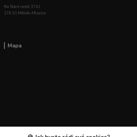
Na Staré cestě 3741
276 01 Mělník–Mlazice
Mapa