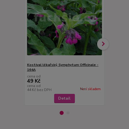
Kostival lékařský, Symphytum Officinale -
Kozlík lékařs
164A
cena od
cena od
49 Kč
49 Kč
cena od
cena od
Není skladem
44 Kč
bez DPH
44 Kč
bez D
Detail