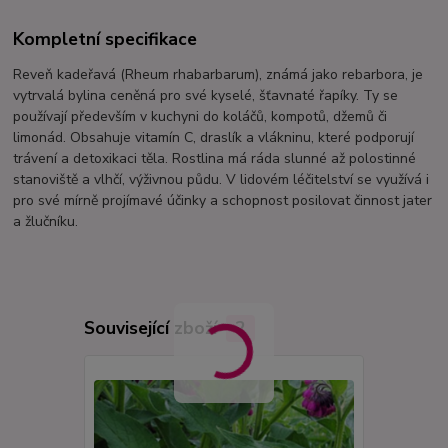
Kompletní specifikace
Reveň kadeřavá (Rheum rhabarbarum), známá jako rebarbora, je
vytrvalá bylina ceněná pro své kyselé, šťavnaté řapíky. Ty se
používají především v kuchyni do koláčů, kompotů, džemů či
limonád. Obsahuje vitamín C, draslík a vlákninu, které podporují
trávení a detoxikaci těla. Rostlina má ráda slunné až polostinné
stanoviště a vlhčí, výživnou půdu. V lidovém léčitelství se využívá i
pro své mírně projímavé účinky a schopnost posilovat činnost jater
a žlučníku.
Související zboží
2