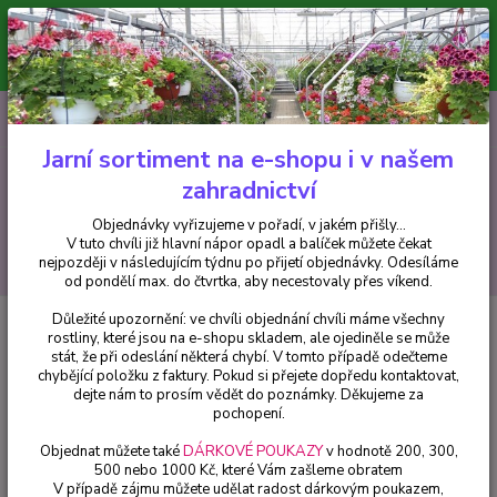
Minimální hodnota pro odeslání z e-shopu je 300 Kč.
V tuto chvíli již hlavní nápor objednávek opadl a balíček můžete čekat
nejpozději v následujícím týdnu po přijetí objednávky. Objednávky
vyřizujeme v pořadí, v jakém přišly...
0
ks
CZK
+420 602 223 614
za
0 Kč
Jarní sortiment na e-shopu i v našem
zahradnictví
Menu
Objednávky vyřizujeme v pořadí, v jakém přišly...
V tuto chvíli již hlavní nápor opadl a balíček můžete čekat
Hledat
nejpozději v následujícím týdnu po přijetí objednávky. Odesíláme
od pondělí max. do čtvrtka, aby necestovaly přes víkend.
Důležité upozornění: ve chvíli objednání chvíli máme všechny
Úvod
Bylinky a léčivky
Reveň Kadeřavá- Rebarbora - 001
rostliny, které jsou na e-shopu skladem, ale ojediněle se může
stát, že při odeslání některá chybí. V tomto případě odečteme
Reveň Kadeřavá- Rebarbora -
chybějící položku z faktury. Pokud si přejete dopředu kontaktovat,
001
dejte nám to prosím vědět do poznámky. Děkujeme za
pochopení.
Objednat můžete také
DÁRKOVÉ POUKAZY
v hodnotě 200, 300,
500 nebo 1000 Kč, které Vám zašleme obratem
V případě zájmu můžete udělat radost dárkovým poukazem,