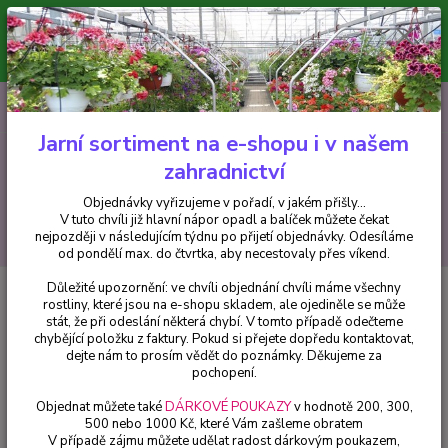
Minimální hodnota pro odeslání z e-shopu je 300 Kč.
V tuto chvíli již hlavní nápor objednávek opadl a balíček můžete čekat
nejpozději v následujícím týdnu po přijetí objednávky. Objednávky
vyřizujeme v pořadí, v jakém přišly...
0
ks
CZK
+420 602 223 614
za
0 Kč
Jarní sortiment na e-shopu i v našem
zahradnictví
Menu
Objednávky vyřizujeme v pořadí, v jakém přišly...
V tuto chvíli již hlavní nápor opadl a balíček můžete čekat
Hledat
nejpozději v následujícím týdnu po přijetí objednávky. Odesíláme
od pondělí max. do čtvrtka, aby necestovaly přes víkend.
Důležité upozornění: ve chvíli objednání chvíli máme všechny
Úvod
Pelargonie
Pelergónium peltátum Apricot (Apricot muškát převislý)
rostliny, které jsou na e-shopu skladem, ale ojediněle se může
- cena na prodejně
stát, že při odeslání některá chybí. V tomto případě odečteme
chybějící položku z faktury. Pokud si přejete dopředu kontaktovat,
Pelergónium peltátum Apricot
dejte nám to prosím vědět do poznámky. Děkujeme za
(Apricot muškát převislý) - cena
pochopení.
na prodejně
Objednat můžete také
DÁRKOVÉ POUKAZY
v hodnotě 200, 300,
500 nebo 1000 Kč, které Vám zašleme obratem
V případě zájmu můžete udělat radost dárkovým poukazem,