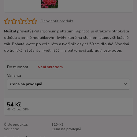
Ohodnotit produkt
Muškát převislý (Pelargonium peltatum) ‘Apricot’ je atraktivní plnokvětá
odrůda s jemně meruňkovými květy, které na slunném stanovišti krásně
září. Bohatě kvete po celé léto a tvoří převisy až 50 cm dlouhé. Vhodná
do truhlíků, závěsných květináčů i na balkonová zábradlí.
celý popis
Dostupnost
Není skladem
Varianta
54 Kč
48 Kč
bez DPH
Číslo produktu:
1204-3
Varianta:
Cena na prodejně