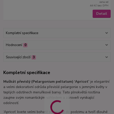
cena od
44 Kč
bez DPH
Detail
Kompletní specifikace
Hodnocení
0
Související zboží
3
Kompletní specifikace
Muškát převislý (Pelargonium peltatum) ‘Apricot’
je elegantní
a velmi dekorativní odrůda převislé pelargonie s jemnými květy v
teplých odstínech meruňkové barvy. Tato plnokvětá rostlina
zaujme svým romantickým vzhledem a zároveň vynikající
odolností.
‘Apricot’ kvete velmi bohatě od jara až do podzimu a tvoří dlouhé