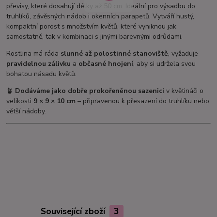
převisy, které dosahují délky až 50 cm. Ideální pro výsadbu do
truhlíků, závěsných nádob i okenních parapetů. Vytváří hustý,
kompaktní porost s množstvím květů, které vyniknou jak
samostatně, tak v kombinaci s jinými barevnými odrůdami.
Rostlina má ráda
slunné až polostinné stanoviště
, vyžaduje
pravidelnou zálivku
a
občasné hnojení
, aby si udržela svou
bohatou násadu květů.
🪴
Dodáváme jako dobře prokořeněnou sazenici
v květináči o
velikosti
9 × 9 × 10 cm
– připravenou k přesazení do truhlíku nebo
větší nádoby.
Související zboží
3