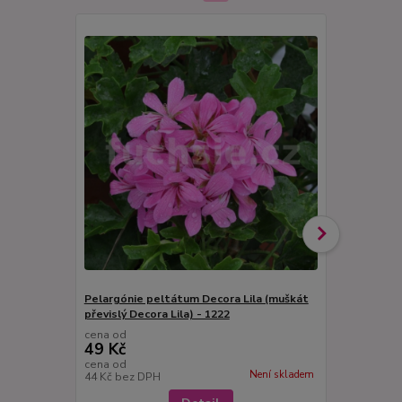
Pelargónie peltátum Decora Lila (muškát
Pelargónie 
převislý Decora Lila) - 1222
převislý-De
cena od
cena od
49 Kč
49 Kč
cena od
cena od
Není skladem
44 Kč
bez DPH
44 Kč
bez D