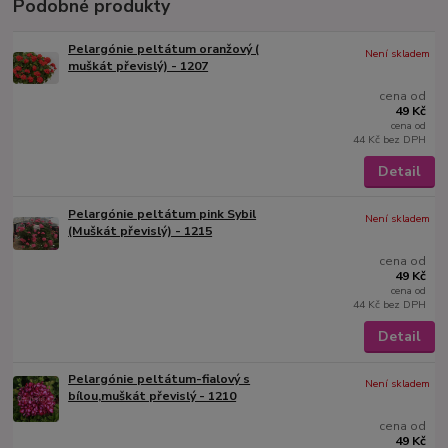
Podobné produkty
Pelargónie peltátum oranžový (
Není skladem
muškát převislý) - 1207
cena od
49 Kč
cena od
44 Kč
bez DPH
Detail
Pelargónie peltátum pink Sybil
Není skladem
(Muškát převislý) - 1215
cena od
49 Kč
cena od
44 Kč
bez DPH
Detail
Pelargónie peltátum-fialový s
Není skladem
bílou,muškát převislý - 1210
cena od
49 Kč