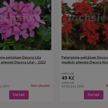
nie peltátum Decora Lila
Pelargónie peltátum Decor
převislý Decora Lila) - 1222
(muškát převislý-Decora Rot
cena od
49 Kč
cena od
Není skladem
N
z DPH
44 Kč
bez DPH
Detail
Detail