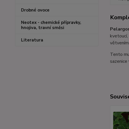
Drobné ovoce
Komple
Neotex - chemické přípravky,
hnojiva, travní směsi
Pelargon
kvetoucí,
Literatura
větvením
Tento muš
sazenice 
Souvise