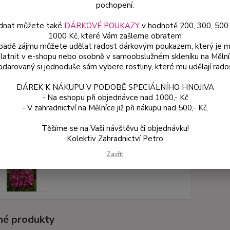
popis
pochopení.
dnat můžete také
DÁRKOVÉ POUKAZY
v hodnotě 200, 300, 500
1000 Kč, které Vám zašleme obratem
Dos
ípadě zájmu můžete udělat radost dárkovým poukazem, který je 
latnit v e-shopu nebo osobně v samoobslužném skleníku na Mělní
Var
darovaný si jednoduše sám vybere rostliny, které mu udělají rado
DÁREK K NÁKUPU V PODOBĚ SPECIÁLNÍHO HNOJIVA
ce
- Na eshopu při objednávce nad 1000,- Kč
49
- V zahradnictví na Mělníce již při nákupu nad 500,- Kč.
od
Těšíme se na Vaši návštěvu či objednávku!
Kolektiv Zahradnictví Petro
Číslo p
Zavřít
é produkty