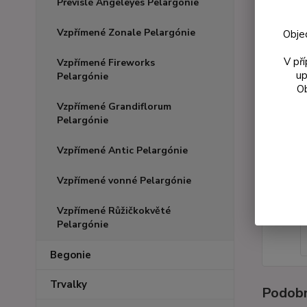
Převislé Angeleyes Pelargónie
Vzpřímené Zonale Pelargónie
Obje
V př
Vzpřímené Fireworks
up
Pelargónie
Ob
Vzpřímené Grandiflorum
Pelargónie
Vzpřímené Antic Pelargónie
Vzpřímené vonné Pelargónie
Vzpřímené Růžičkokvěté
Pelargónie
Begonie
Trvalky
Podobn