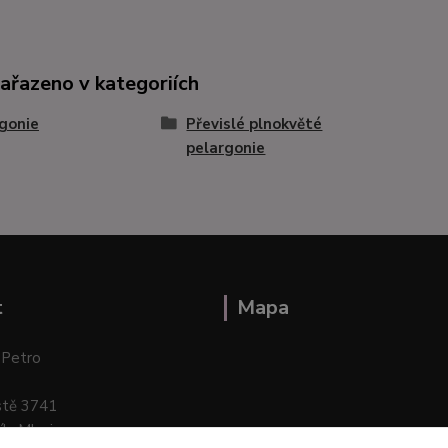
zařazeno v kategoriích
gonie
Převislé plnokvěté
pelargonie
t
Mapa
 Petro
stě 3741
ík–Mlazice