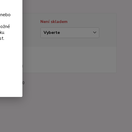
 nebo
tupnost
Není skladem
možné
ku.
ianta
st.
na od
 Kč
44 Kč
bez DPH
roduktu:
1210