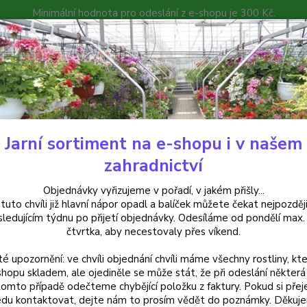
Minimální hodnota pro odeslání z e-shopu je 300 Kč.
íček můžete čekat nejpozději v následujícím týdnu po přijetí objedná
atalog
Poradna
Kontakty
Nevíte
Hledat
+420
Jarní sortiment na e-shopu i v našem
elargonie
Pelargónie peltátum-fialový s bílou,muškát převislý - 1210
zahradnictví
rgónie peltátum-fialový s bílou
Objednávky vyřizujeme v pořadí, v jakém přišly...
 tuto chvíli již hlavní nápor opadl a balíček můžete čekat nejpozději
sledujícím týdnu po přijetí objednávky. Odesíláme od pondělí max.
čtvrtka, aby necestovaly přes víkend.
Muškát
té upozornění: ve chvíli objednání chvíli máme všechny rostliny, kte
bílým ž
shopu skladem, ale ojediněle se může stát, že při odeslání některá 
truhlí
tomto případě odečteme chybějící položku z faktury. Pokud si přej
květin
du kontaktovat, dejte nám to prosím vědět do poznámky. Děkuj