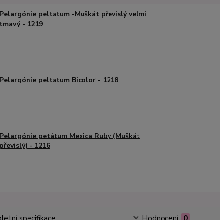
Pelargónie peltátum -Muškát převislý velmi
tmavý - 1219
Pelargónie peltátum Bicolor - 1218
Pelargónie petátum Mexica Ruby (Muškát
převislý) - 1216
etní specifikace
Hodnocení
0