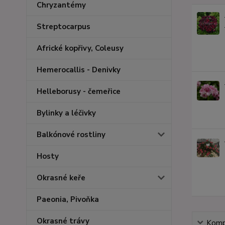
Chryzantémy
Streptocarpus
Africké kopřivy, Coleusy
Hemerocallis - Denivky
Helleborusy - čemeřice
Bylinky a léčivky
Balkónové rostliny
Hosty
Okrasné keře
Paeonia, Pivoňka
Okrasné trávy
Kompl