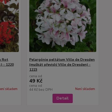
a Rot
Pelargónie peltátum Ville de Dresden
) - 1220
(muškát převislý Ville de Dresden) -
1223
cena od
49 Kč
cena od
ení skladem
Není skladem
44 Kč
bez DPH
Detail