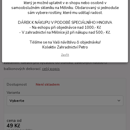
který je možné uplatnit v e-shopu nebo osobně v
samoobslužném skleníku na Mělníku. Obdarovaný si jednoduše
sám vybere rostliny, které mu udělají radost.
DÁREK K NÁKUPU V PODOBĚ SPECIÁLNÍHO HNOJIVA
- Na eshopu při objednávce nad 1000,- Kč
- V zahradnictví na Mělníce již při nákupu nad 500,- Kč.
Ohodnotit produkt
Těšíme se na Vaši návštěvu či objednávku!
Atraktivní převislá pelargónie s jemnými květy v odstínu lila – světle
Kolektiv Zahradnictví Petro
fialovorůžové barvy. Odrůda ‘Decora Lila’ je součástí oblíbené série
Zavřít
Decora, která vyniká hustým převislým růstem a dlouhodobým, bohatým
kvetením. Ideální pro výsadbu do truhlíků, závěsných nádob či
balkonových dekorací.
celý popis
Dostupnost
Není skladem
Varianta
cena od
49 Kč