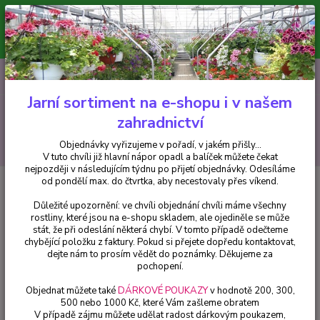
Minimální hodnota pro odeslání z e-shopu je 300 Kč.
V tuto chvíli již hlavní nápor objednávek opadl a balíček můžete čekat
nejpozději v následujícím týdnu po přijetí objednávky. Objednávky
vyřizujeme v pořadí, v jakém přišly...
0
ks
CZK
+420 602 223 614
za
0 Kč
Jarní sortiment na e-shopu i v našem
Menu
zahradnictví
Hledat
Objednávky vyřizujeme v pořadí, v jakém přišly...
V tuto chvíli již hlavní nápor opadl a balíček můžete čekat
nejpozději v následujícím týdnu po přijetí objednávky. Odesíláme
od pondělí max. do čtvrtka, aby necestovaly přes víkend.
Úvod
Pelargonie
Pelargónie peltátum Decora Lila (muškát převislý
Decora Lila) - 1222
Důležité upozornění: ve chvíli objednání chvíli máme všechny
rostliny, které jsou na e-shopu skladem, ale ojediněle se může
Pelargónie peltátum Decora Lila
stát, že při odeslání některá chybí. V tomto případě odečteme
(muškát převislý Decora Lila) -
chybějící položku z faktury. Pokud si přejete dopředu kontaktovat,
dejte nám to prosím vědět do poznámky. Děkujeme za
1222
pochopení.
Objednat můžete také
DÁRKOVÉ POUKAZY
v hodnotě 200, 300,
500 nebo 1000 Kč, které Vám zašleme obratem
V případě zájmu můžete udělat radost dárkovým poukazem,