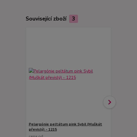
Související zboží
3
Pelargónie peltátum pink Sybil (Muškát
Pelargónie 
převislý) - 1215
převislý) - 
cena od
cena od