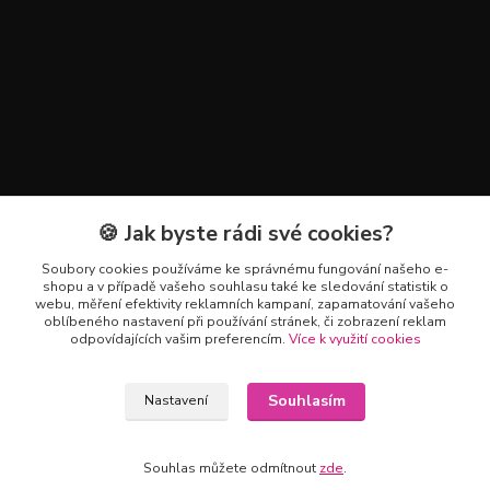
🍪 Jak byste rádi své cookies?
Kontakty
Soubory cookies používáme ke správnému fungování našeho e-
+420 602 223 614
shopu a v případě vašeho souhlasu také ke sledování statistik o
webu, měření efektivity reklamních kampaní, zapamatování vašeho
oblíbeného nastavení při používání stránek, či zobrazení reklam
info@zahradnictvipetro.cz
odpovídajících vašim preferencím.
Více k využití cookies
Souhlasím
Nastavení
Souhlas můžete odmítnout
zde
.
Vytvořeno na
Eshop-rychle.cz