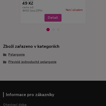
49 Kč
49 Kč
cena od
cena od
Není skladem
44 Kč
bez DPH
44 Kč
bez D
Detail
Zboží zařazeno v kategoriích
Pelargonie
Převislé jednoduché pelargonie
Informace pro zákazníky
Otevírací doba: