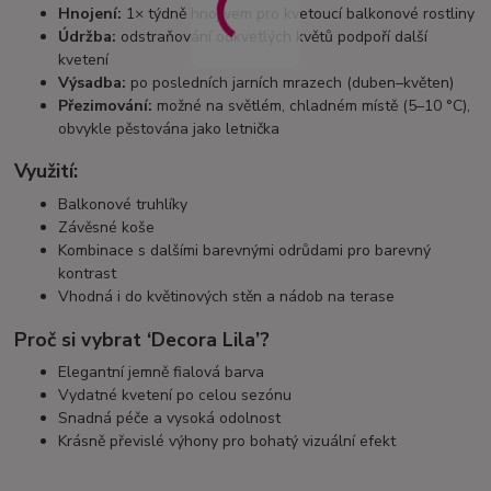
Hnojení:
1× týdně hnojivem pro kvetoucí balkonové rostliny
Údržba:
odstraňování odkvetlých květů podpoří další
kvetení
Výsadba:
po posledních jarních mrazech (duben–květen)
Přezimování:
možné na světlém, chladném místě (5–10 °C),
obvykle pěstována jako letnička
Využití:
Balkonové truhlíky
Závěsné koše
Kombinace s dalšími barevnými odrůdami pro barevný
kontrast
Vhodná i do květinových stěn a nádob na terase
Proč si vybrat ‘Decora Lila’?
Elegantní jemně fialová barva
Vydatné kvetení po celou sezónu
Snadná péče a vysoká odolnost
Krásně převislé výhony pro bohatý vizuální efekt