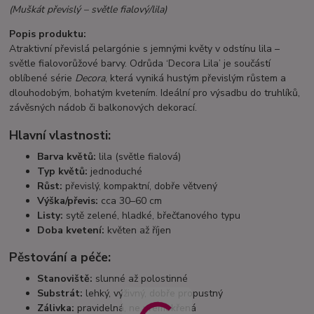
(Muškát převislý – světle fialový/lila)
Popis produktu:
Atraktivní převislá pelargónie s jemnými květy v odstínu lila –
světle fialovorůžové barvy. Odrůda ‘Decora Lila’ je součástí
oblíbené série
Decora
, která vyniká hustým převislým růstem a
dlouhodobým, bohatým kvetením. Ideální pro výsadbu do truhlíků,
závěsných nádob či balkonových dekorací.
Hlavní vlastnosti:
Barva květů:
lila (světle fialová)
Typ květů:
jednoduché
Růst:
převislý, kompaktní, dobře větvený
Výška/převis:
cca 30–60 cm
Listy:
sytě zelené, hladké, břečťanového typu
Doba kvetení:
květen až říjen
Pěstování a péče:
Stanoviště:
slunné až polostinné
Substrát:
lehký, výživný, dobře propustný
Zálivka:
pravidelná, ne přemokřená