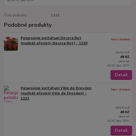
od
44 Kč
bez DPH
Číslo produktu:
1222
Podobné produkty
Pelargónie peltátum Decora Rot
Není skladem
(muškát převislý-Decora Rot) - 1220
cena od
49 Kč
cena od
44 Kč
bez DPH
Detail
Pelargónie peltátum Ville de Dresden
Není skladem
(muškát převislý Ville de Dresden) -
1223
cena od
49 Kč
cena od
44 Kč
bez DPH
Detail