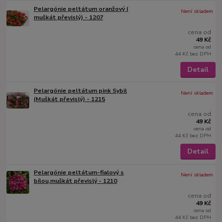
Pelargónie peltátum oranžový (
Není skladem
muškát převislý) - 1207
cena od
49 Kč
cena od
44 Kč
bez DPH
Detail
Pelargónie peltátum pink Sybil
Není skladem
(Muškát převislý) - 1215
cena od
49 Kč
cena od
44 Kč
bez DPH
Detail
Pelargónie peltátum-fialový s
Není skladem
bílou,muškát převislý - 1210
cena od
49 Kč
cena od
44 Kč
bez DPH