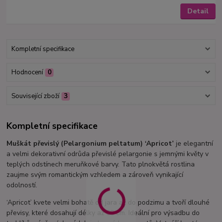
Detail
Kompletní specifikace
Hodnocení
0
Související zboží
3
Kompletní specifikace
Muškát převislý (Pelargonium peltatum) ‘Apricot’
je elegantní
a velmi dekorativní odrůda převislé pelargonie s jemnými květy v
teplých odstínech meruňkové barvy. Tato plnokvětá rostlina
zaujme svým romantickým vzhledem a zároveň vynikající
odolností.
‘Apricot’ kvete velmi bohatě od jara až do podzimu a tvoří dlouhé
převisy, které dosahují délky až 50 cm. Ideální pro výsadbu do