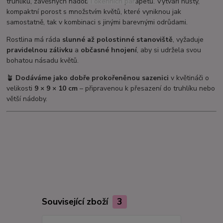
truhlíků, závěsných nádob i okenních parapetů. Vytváří hustý,
kompaktní porost s množstvím květů, které vyniknou jak
samostatně, tak v kombinaci s jinými barevnými odrůdami.
Rostlina má ráda
slunné až polostinné stanoviště
, vyžaduje
pravidelnou zálivku
a
občasné hnojení
, aby si udržela svou
bohatou násadu květů.
🪴
Dodáváme jako dobře prokořeněnou sazenici
v květináči o
velikosti
9 × 9 × 10 cm
– připravenou k přesazení do truhlíku nebo
větší nádoby.
Související zboží
3