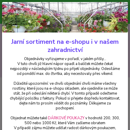
Minimální hodnota pro odeslání z e-shopu je 300 Kč.
V tuto chvíli již hlavní nápor objednávek opadl a balíček můžete čekat
nejpozději v následujícím týdnu po přijetí objednávky. Objednávky
vyřizujeme v pořadí, v jakém přišly...
0
ks
CZK
+420 602 223 614
za
0 Kč
Jarní sortiment na e-shopu i v našem
zahradnictví
Menu
Objednávky vyřizujeme v pořadí, v jakém přišly...
V tuto chvíli již hlavní nápor opadl a balíček můžete čekat
Hledat
nejpozději v následujícím týdnu po přijetí objednávky. Odesíláme
od pondělí max. do čtvrtka, aby necestovaly přes víkend.
Důležité upozornění: ve chvíli objednání chvíli máme všechny
Úvod
Pelargonie
Pelergónium peltátum Apricot (Apricot muškát převislý)
rostliny, které jsou na e-shopu skladem, ale ojediněle se může
- 1 ks
stát, že při odeslání některá chybí. V tomto případě odečteme
chybějící položku z faktury. Pokud si přejete dopředu kontaktovat,
Pelergónium peltátum Apricot
dejte nám to prosím vědět do poznámky. Děkujeme za
(Apricot muškát převislý) - 1 ks
pochopení.
Objednat můžete také
DÁRKOVÉ POUKAZY
v hodnotě 200, 300,
500 nebo 1000 Kč, které Vám zašleme obratem
V případě zájmu můžete udělat radost dárkovým poukazem,