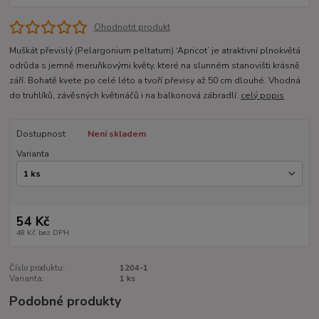
Ohodnotit produkt
Muškát převislý (Pelargonium peltatum) ‘Apricot’ je atraktivní plnokvětá
odrůda s jemně meruňkovými květy, které na slunném stanovišti krásně
září. Bohatě kvete po celé léto a tvoří převisy až 50 cm dlouhé. Vhodná
do truhlíků, závěsných květináčů i na balkonová zábradlí.
celý popis
Dostupnost
Není skladem
Varianta
54 Kč
48 Kč
bez DPH
Číslo produktu:
1204-1
Varianta:
1 ks
Podobné produkty