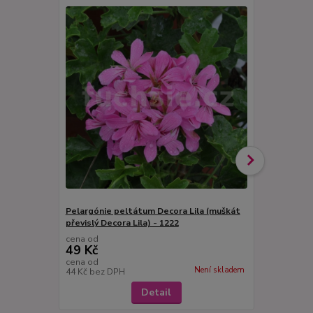
Pelargónie peltátum Decora Lila (muškát
Pelargónie 
převislý Decora Lila) - 1222
převislý-De
cena od
cena od
49 Kč
49 Kč
cena od
cena od
Není skladem
44 Kč
bez DPH
44 Kč
bez D
Detail