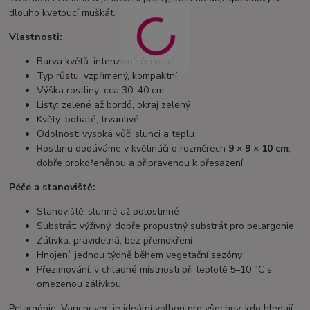
dlouho kvetoucí muškát.
Vlastnosti:
Barva květů: intenzivně červená
Typ růstu: vzpřímený, kompaktní
Výška rostliny: cca 30–40 cm
Listy: zelené až bordó, okraj zelený
Květy: bohaté, trvanlivé
Odolnost: vysoká vůči slunci a teplu
Rostlinu dodáváme v květináči o rozměrech
9 × 9 × 10 cm
,
dobře prokořeněnou a připravenou k přesazení
Péče a stanoviště:
Stanoviště: slunné až polostinné
Substrát: výživný, dobře propustný substrát pro pelargonie
Zálivka: pravidelná, bez přemokření
Hnojení: jednou týdně během vegetační sezóny
Přezimování: v chladné místnosti při teplotě 5–10 °C s
omezenou zálivkou
Pelargónie ‘Vancouver’ je ideální volbou pro všechny, kdo hledají