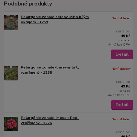
Podobné produkty
Pelargonie zonale zelený list s bílým
Není skladem
okrajem - 1259
cena od
49 Kč
cena od
44 Kč
bez DPH
Detail
Pelargónie zonale-barevný list,
Není skladem
vzpřímený - 1258
cena od
49 Kč
cena od
44 Kč
bez DPH
Detail
Pelargónie zonale-Mosaic Red-
Není skladem
vzpřímený - 1226
cena od
49 Kč