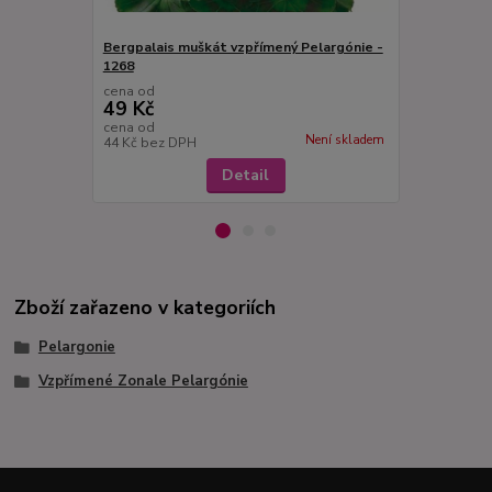
Bergpalais muškát vzpřímený Pelargónie -
Americana W
1268
cena od
cena od
49 Kč
49 Kč
cena od
cena od
Není skladem
44 Kč
bez DPH
44 Kč
bez D
Detail
Zboží zařazeno v kategoriích
Pelargonie
Vzpřímené Zonale Pelargónie