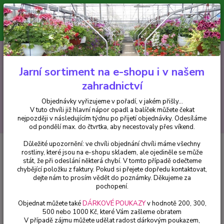
Minimální hodnota pro odeslání z e-shopu je 300 Kč.
V tuto chvíli již hlavní nápor objednávek opadl a balíček můžete čekat
nejpozději v následujícím týdnu po přijetí objednávky. Objednávky
vyřizujeme v pořadí, v jakém přišly...
0
ks
CZK
+420 602 223 614
za
0 Kč
Jarní sortiment na e-shopu i v našem
zahradnictví
Menu
Objednávky vyřizujeme v pořadí, v jakém přišly...
V tuto chvíli již hlavní nápor opadl a balíček můžete čekat
Hledat
nejpozději v následujícím týdnu po přijetí objednávky. Odesíláme
od pondělí max. do čtvrtka, aby necestovaly přes víkend.
Důležité upozornění: ve chvíli objednání chvíli máme všechny
Úvod
Pelargonie
Pelargónie zonale Vancouver Muškát vzpřímený - cena
rostliny, které jsou na e-shopu skladem, ale ojediněle se může
za kus v 3-kusovém balení
stát, že při odeslání některá chybí. V tomto případě odečteme
chybějící položku z faktury. Pokud si přejete dopředu kontaktovat,
Pelargónie zonale Vancouver
dejte nám to prosím vědět do poznámky. Děkujeme za
Muškát vzpřímený - cena za kus v
pochopení.
3-kusovém balení
Objednat můžete také
DÁRKOVÉ POUKAZY
v hodnotě 200, 300,
500 nebo 1000 Kč, které Vám zašleme obratem
V případě zájmu můžete udělat radost dárkovým poukazem,