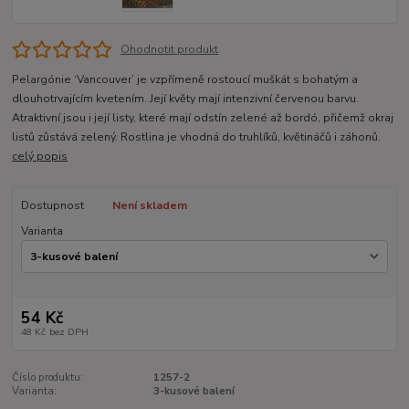
Ohodnotit produkt
Pelargónie ‘Vancouver’ je vzpřímeně rostoucí muškát s bohatým a
dlouhotrvajícím kvetením. Její květy mají intenzivní červenou barvu.
Atraktivní jsou i její listy, které mají odstín zelené až bordó, přičemž okraj
listů zůstává zelený. Rostlina je vhodná do truhlíků, květináčů i záhonů.
celý popis
Dostupnost
Není skladem
Varianta
54 Kč
48 Kč
bez DPH
Číslo produktu:
1257-2
Varianta:
3-kusové balení