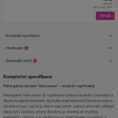
cena od
44 Kč
bez DPH
Detail
Kompletní specifikace
Hodnocení
0
Související zboží
3
Kompletní specifikace
Pelargónie zonale ‘Vancouver’ – muškát vzpřímený
Pelargónie ‘Vancouver’ je vzpřímeně rostoucí muškát s bohatým a
dlouhotrvajícím kvetením. Její květy mají intenzivní červenou barvu.
Atraktivní jsou i její listy, které mají odstín zelené až bordó, přičemž
okraj listů zůstává zelený. Rostlina je vhodná do truhlíků,
květináčů i záhonů a je ideální pro ty, kteří hledají spolehlivý a