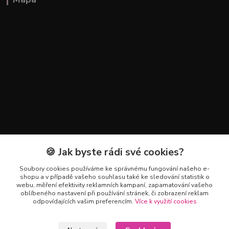
🍪 Jak byste rádi své cookies?
Kontakty
Soubory cookies používáme ke správnému fungování našeho e-
+420 602 223 614
shopu a v případě vašeho souhlasu také ke sledování statistik o
webu, měření efektivity reklamních kampaní, zapamatování vašeho
oblíbeného nastavení při používání stránek, či zobrazení reklam
info@zahradnictvipetro.cz
odpovídajících vašim preferencím.
Více k využití cookies