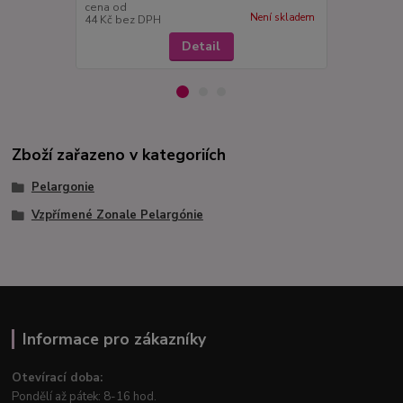
cena od
cena od
Není skladem
44 Kč
bez DPH
44 Kč
bez D
Detail
Zboží zařazeno v kategoriích
Pelargonie
Vzpřímené Zonale Pelargónie
Informace pro zákazníky
Otevírací doba:
Pondělí až pátek: 8-16 hod.