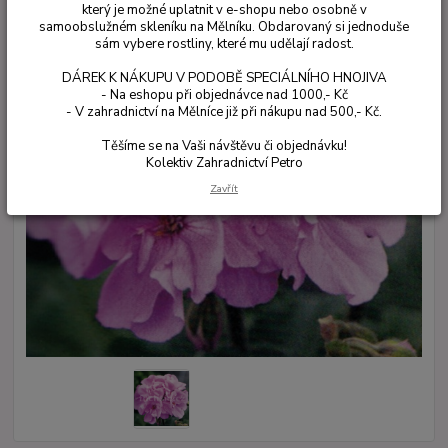
který je možné uplatnit v e-shopu nebo osobně v
samoobslužném skleníku na Mělníku. Obdarovaný si jednoduše
sám vybere rostliny, které mu udělají radost.
DÁREK K NÁKUPU V PODOBĚ SPECIÁLNÍHO HNOJIVA
- Na eshopu při objednávce nad 1000,- Kč
- V zahradnictví na Mělníce již při nákupu nad 500,- Kč.
Těšíme se na Vaši návštěvu či objednávku!
Kolektiv Zahradnictví Petro
Zavřít