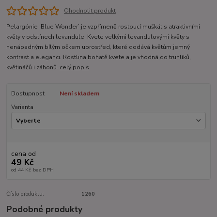
Ohodnotit produkt
Pelargónie ‘Blue Wonder’ je vzpřímeně rostoucí muškát s atraktivními
květy v odstínech levandule. Kvete velkými levandulovými květy s
nenápadným bílým očkem uprostřed, které dodává květům jemný
kontrast a eleganci. Rostlina bohatě kvete a je vhodná do truhlíků,
květináčů i záhonů.
celý popis
Dostupnost
Není skladem
Varianta
cena od
49 Kč
od
44 Kč
bez DPH
Číslo produktu:
1260
Podobné produkty