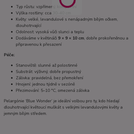
Typ růstu: vzpřímený, kompaktní
Výška rostliny: cca 30–40 cm
Květy: velké, levandulové s nenápadným bílým očkem,
dlouhotrvající
Odolnost: vysoká vůči slunci a teplu
Dodáváme v květináči
9 × 9 × 10 cm
, dobře prokořeněnou a
připravenou k přesazení
Péče:
Stanoviště: slunné až polostinné
Substrát: výživný, dobře propustný
Zálivka: pravidelná, bez přemokření
Hnojení: jednou týdně v sezóně
Přezimování: 5–10 °C, omezená zálivka
Pelargónie ‘Blue Wonder’ je ideální volbou pro ty, kdo hledají
dlouhotrvající květoucí muškát s velkými levandulovými květy a
jemným bílým středem.