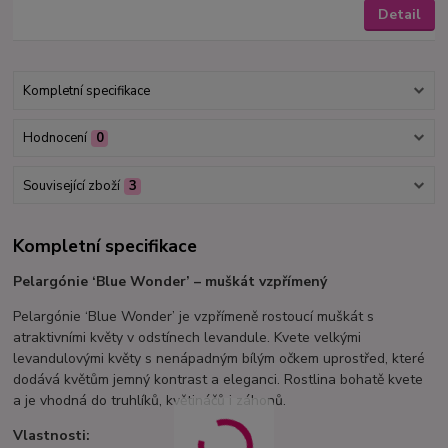
Detail
Kompletní specifikace
Hodnocení
0
Související zboží
3
Kompletní specifikace
Pelargónie ‘Blue Wonder’ – muškát vzpřímený
Pelargónie ‘Blue Wonder’ je vzpřímeně rostoucí muškát s
atraktivními květy v odstínech levandule. Kvete velkými
levandulovými květy s nenápadným bílým očkem uprostřed, které
dodává květům jemný kontrast a eleganci. Rostlina bohatě kvete
a je vhodná do truhlíků, květináčů i záhonů.
Vlastnosti: