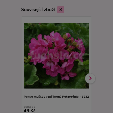
Související zboží
3
Penve muškát vzpřímený Pelargónie - 1232
Pelargónie 
- 1226
cena od
cena od
49 Kč
49 Kč