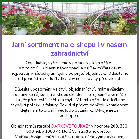
Minimální hodnota pro odeslání z e-shopu je 300 Kč.
V tuto chvíli již hlavní nápor objednávek opadl a balíček můžete čekat
nejpozději v následujícím týdnu po přijetí objednávky. Objednávky
vyřizujeme v pořadí, v jakém přišly...
0
ks
CZK
+420 602 223 614
za
0 Kč
Jarní sortiment na e-shopu i v našem
zahradnictví
Menu
Objednávky vyřizujeme v pořadí, v jakém přišly...
V tuto chvíli již hlavní nápor opadl a balíček můžete čekat
Hledat
nejpozději v následujícím týdnu po přijetí objednávky. Odesíláme
od pondělí max. do čtvrtka, aby necestovaly přes víkend.
Důležité upozornění: ve chvíli objednání chvíli máme všechny
Úvod
Pelargonie
Blue Wonder muškát,Pelargónie - 1260
rostliny, které jsou na e-shopu skladem, ale ojediněle se může
stát, že při odeslání některá chybí. V tomto případě odečteme
Blue Wonder muškát,Pelargónie -
chybějící položku z faktury. Pokud si přejete dopředu kontaktovat,
1260
dejte nám to prosím vědět do poznámky. Děkujeme za
pochopení.
Objednat můžete také
DÁRKOVÉ POUKAZY
v hodnotě 200, 300,
500 nebo 1000 Kč, které Vám zašleme obratem
V případě zájmu můžete udělat radost dárkovým poukazem,