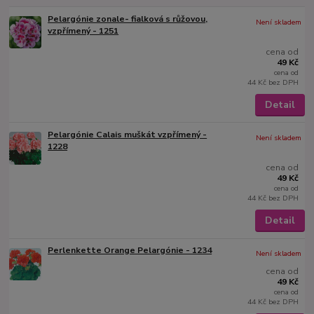
Pelargónie zonale- fialková s růžovou,
Není skladem
vzpřímený - 1251
cena od
49 Kč
cena od
44 Kč
bez DPH
Detail
Pelargónie Calais muškát vzpřímený -
Není skladem
1228
cena od
49 Kč
cena od
44 Kč
bez DPH
Detail
Perlenkette Orange Pelargónie - 1234
Není skladem
cena od
49 Kč
cena od
44 Kč
bez DPH