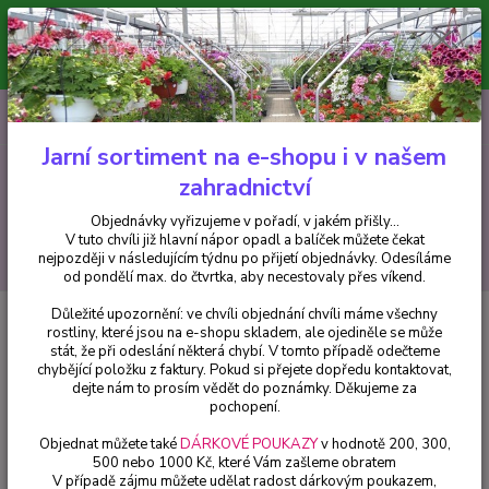
Minimální hodnota pro odeslání z e-shopu je 300 Kč.
V tuto chvíli již hlavní nápor objednávek opadl a balíček můžete čekat
nejpozději v následujícím týdnu po přijetí objednávky. Objednávky
vyřizujeme v pořadí, v jakém přišly...
0
ks
CZK
+420 602 223 614
za
0 Kč
Jarní sortiment na e-shopu i v našem
zahradnictví
Menu
Objednávky vyřizujeme v pořadí, v jakém přišly...
V tuto chvíli již hlavní nápor opadl a balíček můžete čekat
Hledat
nejpozději v následujícím týdnu po přijetí objednávky. Odesíláme
od pondělí max. do čtvrtka, aby necestovaly přes víkend.
Důležité upozornění: ve chvíli objednání chvíli máme všechny
Úvod
Pelargonie
Pelargonie zonale Lada Romana (Muškát vzpřímený) -
rostliny, které jsou na e-shopu skladem, ale ojediněle se může
cena na prodejně
stát, že při odeslání některá chybí. V tomto případě odečteme
chybějící položku z faktury. Pokud si přejete dopředu kontaktovat,
Pelargonie zonale Lada Romana
dejte nám to prosím vědět do poznámky. Děkujeme za
(Muškát vzpřímený) - cena na
pochopení.
prodejně
Objednat můžete také
DÁRKOVÉ POUKAZY
v hodnotě 200, 300,
500 nebo 1000 Kč, které Vám zašleme obratem
V případě zájmu můžete udělat radost dárkovým poukazem,