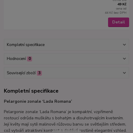
49 Kč
cena od
44 Kč
bez DPH
Detail
Kompletní specifikace
Hodnocení
0
Související zboží
3
Kompletní specifikace
Pelargonie zonale ‘Lada Romana’
Pelargonie zonale ‘Lada Romana’ je kompaktní, vzpřímeně
rostoucí odrůda muškátu s bohatým a dlouhotrvajícím kvetením.
Její květy mají sytě malinově růžovou barvu se světlejším středem,
což vytváří atraktivní kontrast a dodává rostlině elegantní vzhled.