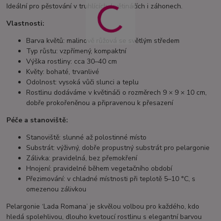
Ideální pro pěstování v truhlících, květináčích i záhonech.
Vlastnosti:
Barva květů: malinově růžová se světlým středem
Typ růstu: vzpřímený, kompaktní
Výška rostliny: cca 30–40 cm
Květy: bohaté, trvanlivé
Odolnost: vysoká vůči slunci a teplu
Rostlinu dodáváme v květináči o rozměrech 9 × 9 × 10 cm,
dobře prokořeněnou a připravenou k přesazení
Péče a stanoviště:
Stanoviště: slunné až polostinné místo
Substrát: výživný, dobře propustný substrát pro pelargonie
Zálivka: pravidelná, bez přemokření
Hnojení: pravidelné během vegetačního období
Přezimování: v chladné místnosti při teplotě 5–10 °C, s
omezenou zálivkou
Pelargonie ‘Lada Romana’ je skvělou volbou pro každého, kdo
hledá spolehlivou, dlouho kvetoucí rostlinu s elegantní barvou