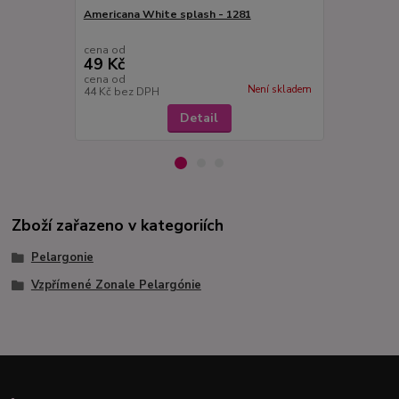
Americana White splash - 1281
Bergpalais 
1268
cena od
cena od
49 Kč
49 Kč
cena od
cena od
Není skladem
44 Kč
bez DPH
44 Kč
bez D
Detail
Zboží zařazeno v kategoriích
Pelargonie
Vzpřímené Zonale Pelargónie