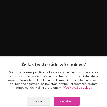
🍪 Jak byste rádi své cookies?
Kontakty
Soubory cookies používáme ke správnému fungování našeho e-
+420 602 223 614
shopu a v případě vašeho souhlasu také ke sledování statistik o
webu, měření efektivity reklamních kampaní, zapamatování vašeho
oblíbeného nastavení při používání stránek, či zobrazení reklam
info@zahradnictvipetro.cz
odpovídajících vašim preferencím.
Více k využití cookies
Souhlasím
Nastavení