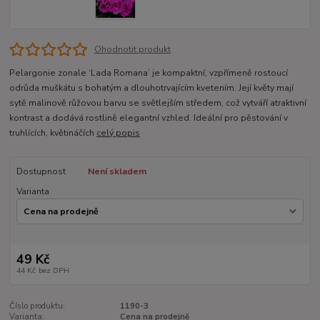
Ohodnotit produkt
Pelargonie zonale ‘Lada Romana’ je kompaktní, vzpřímeně rostoucí
odrůda muškátu s bohatým a dlouhotrvajícím kvetením. Její květy mají
sytě malinově růžovou barvu se světlejším středem, což vytváří atraktivní
kontrast a dodává rostlině elegantní vzhled. Ideální pro pěstování v
truhlících, květináčích
celý popis
Dostupnost
Není skladem
Varianta
49 Kč
44 Kč
bez DPH
Číslo produktu:
1190-3
Varianta:
Cena na prodejně