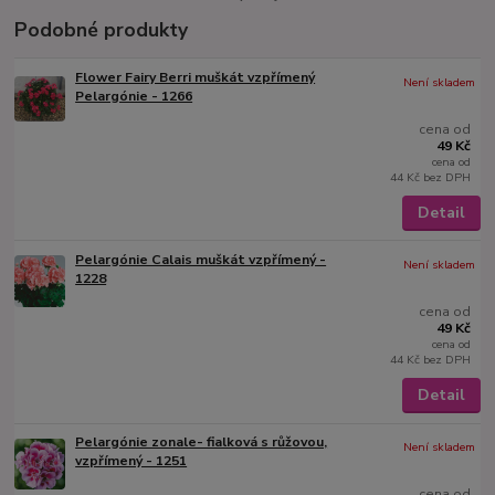
Podobné produkty
Flower Fairy Berri muškát vzpřímený
Není skladem
Pelargónie - 1266
cena od
49 Kč
cena od
44 Kč
bez DPH
Detail
Pelargónie Calais muškát vzpřímený -
Není skladem
1228
cena od
49 Kč
cena od
44 Kč
bez DPH
Detail
Pelargónie zonale- fialková s růžovou,
Není skladem
vzpřímený - 1251
cena od