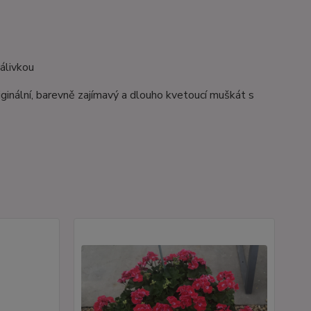
álivkou
riginální, barevně zajímavý a dlouho kvetoucí muškát s