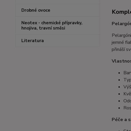
Drobné ovoce
Komple
Neotex - chemické přípravky,
Pelargón
hnojiva, travní směsi
Pelargóni
Literatura
jemné fia
přináší s
Vlastnos
Bar
Typ
Výš
Kvě
Odo
Ros
Péče a s