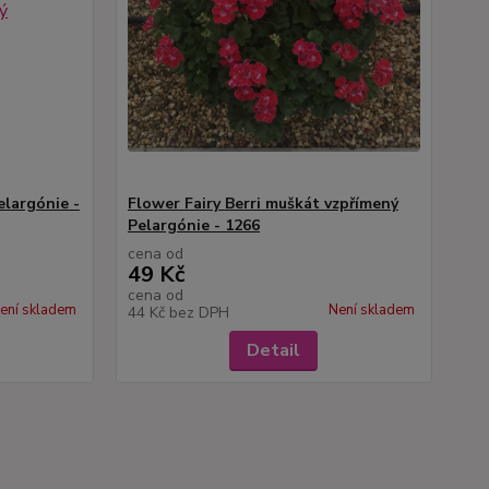
largónie -
Flower Fairy Berri muškát vzpřímený
Pelargónie - 1266
cena od
49 Kč
cena od
ení skladem
Není skladem
44 Kč
bez DPH
Detail