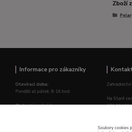
Zboží 
Pelar
Informace pro zákazníky
Kontak
Otevírací doba:
Zahradnictví
Pondělí až pátek: 8-16 hod.
Na Staré ce
Obchodní podmínky
276 01 Měln
Online odstoupení od kupní smlouvy
Soubory cookies 