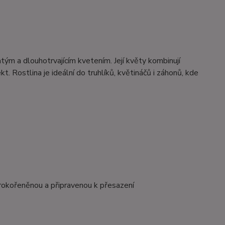
ým a dlouhotrvajícím kvetením. Její květy kombinují
t. Rostlina je ideální do truhlíků, květináčů i záhonů, kde
rokořeněnou a připravenou k přesazení