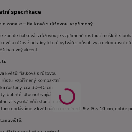
tní specifikace
ie zonale – fialková s růžovou, vzpřímený
e zonale fialková s růžovou je vzpřímeně rostoucí muškát s bohat
lkové a růžové odstíny, které vytvářejí působivý a dekorativní efek
věží barevný akcent.
ti:
va květů: fialková s růžovou
 růstu: vzpřímený, kompaktní
ka rostliny: cca 30–40 cm
ty: bohaté, dlouhotrvající
lnost: vysoká vůči slunci a teplu
tlinu dodáváme v květináči o rozměrech
9 × 9 × 10 cm
, dobře p
tanoviště: