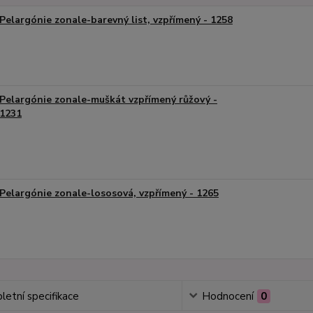
Pelargónie zonale-barevný list, vzpřímený - 1258
Pelargónie zonale-muškát vzpřímený růžový -
1231
Pelargónie zonale-lososová, vzpřímený - 1265
etní specifikace
Hodnocení
0