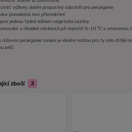
noviště: slunné až polostinné
strát: výživný, dobře propustný substrát pro pelargonie
ivka: pravidelná, bez přemokření
jení: jednou týdně během vegetační sezóny
zimování: v chladné místnosti při teplotě 5–10 °C s omezenou z
s růžovou pelargónie zonale je ideální volbou pro ty, kdo chtějí o
u péčí.
jící zboží
3