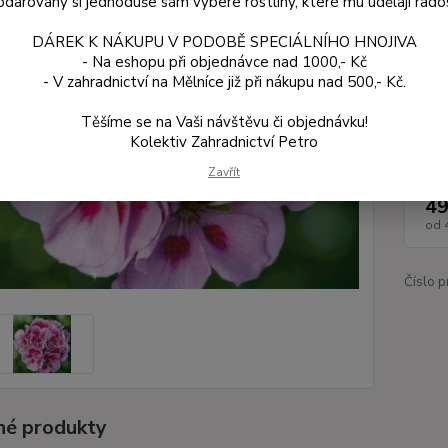
darovaný si jednoduše sám vybere rostliny, které mu udělají rado
svěží 
DÁREK K NÁKUPU V PODOBĚ SPECIÁLNÍHO HNOJIVA
- Na eshopu při objednávce nad 1000,- Kč
Dos
- V zahradnictví na Mělníce již při nákupu nad 500,- Kč.
Var
Těšíme se na Vaši návštěvu či objednávku!
Kolektiv Zahradnictví Petro
Zavřít
ce
49
od
Číslo p
é produkty