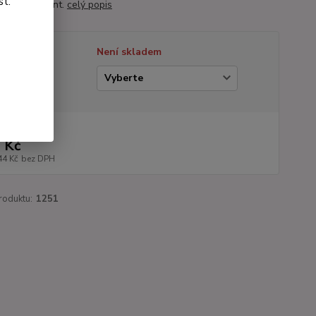
st.
barevný akcent.
celý popis
tupnost
Není skladem
ianta
na od
 Kč
44 Kč
bez DPH
roduktu:
1251