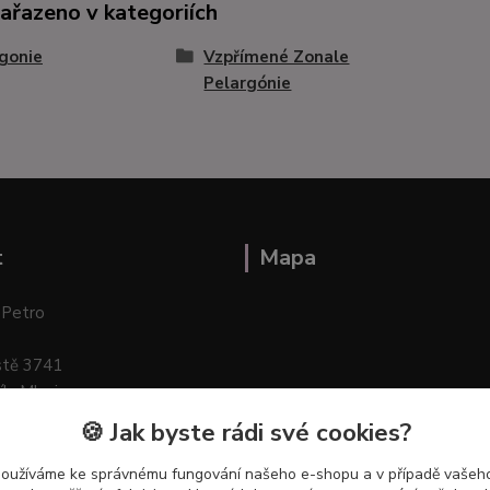
zařazeno v kategoriích
gonie
Vzpřímené Zonale
Pelargónie
t
Mapa
 Petro
stě 3741
ík–Mlazice
🍪 Jak byste rádi své cookies?
používáme ke správnému fungování našeho e-shopu a v případě vašeho