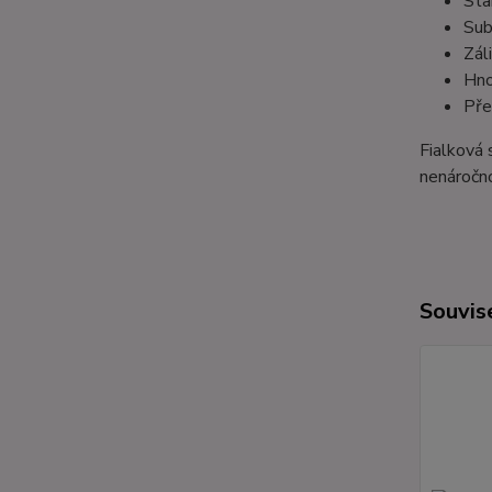
Sta
Sub
Zál
Hno
Pře
Fialková 
nenáročno
Souvise