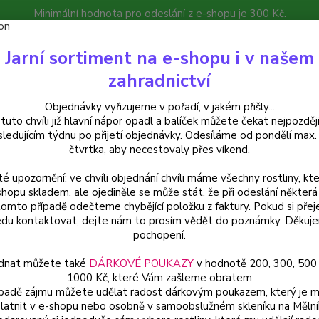
Minimální hodnota pro odeslání z e-shopu je 300 Kč.
íček můžete čekat nejpozději v následujícím týdnu po přijetí objedná
Jarní sortiment na e-shopu i v našem
atalog
Poradna
Kontakty
zahradnictví
Nevíte
Hledat
Objednávky vyřizujeme v pořadí, v jakém přišly...
+420
 tuto chvíli již hlavní nápor opadl a balíček můžete čekat nejpozději
sledujícím týdnu po přijetí objednávky. Odesíláme od pondělí max.
čtvrtka, aby necestovaly přes víkend.
elargonie
Pelargónie zonale- fialková s růžovou, vzpřímený - 1251
té upozornění: ve chvíli objednání chvíli máme všechny rostliny, kte
rgónie zonale- fialková s růžovo
shopu skladem, ale ojediněle se může stát, že při odeslání některá 
tomto případě odečteme chybějící položku z faktury. Pokud si přej
du kontaktovat, dejte nám to prosím vědět do poznámky. Děkuj
pochopení.
Pelarg
dnat můžete také
DÁRKOVÉ POUKAZY
v hodnotě 200, 300, 500
bohatý
1000 Kč, které Vám zašleme obratem
fialkov
ípadě zájmu můžete udělat radost dárkovým poukazem, který je 
latnit v e-shopu nebo osobně v samoobslužném skleníku na Mělní
efekt. 