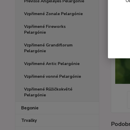
Ob
Převislé Angeleyes Pelargónie
Vzpřímené Zonale Pelargónie
Vzpřímené Fireworks
Pelargónie
Vzpřímené Grandiflorum
Pelargónie
Vzpřímené Antic Pelargónie
Vzpřímené vonné Pelargónie
Vzpřímené Růžičkokvěté
Pelargónie
Begonie
Trvalky
Podobn